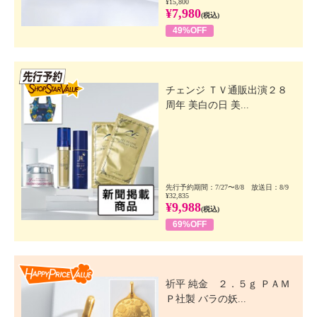
¥15,800
¥7,980
(税込)
49%OFF
先行SSV
チェンジ ＴＶ通販出演２８
周年 美白の日 美...
先行予約期間：7/27〜8/8 放送日：8/9
¥32,835
¥9,988
(税込)
69%OFF
Happy Price Value
祈平 純金 ２．５ｇ ＰＡＭ
Ｐ社製 バラの妖...