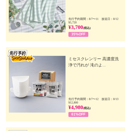
先行予約期間：8/7〜11 放送日：8/12
¥5,720
¥3,700
(税込)
35%OFF
先行SSV
ミセスクレンリー 高濃度洗
浄で汚れが 滝のよ...
先行予約期間：8/7〜12 放送日：8/13
¥12,800
¥4,980
(税込)
61%OFF