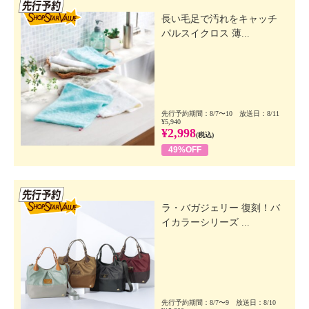
先行SSV
長い毛足で汚れをキャッチ
パルスイクロス 薄...
先行予約期間：8/7〜10 放送日：8/11
¥5,940
¥2,998
(税込)
49%OFF
先行SSV
ラ・バガジェリー 復刻！バ
イカラーシリーズ ...
先行予約期間：8/7〜9 放送日：8/10