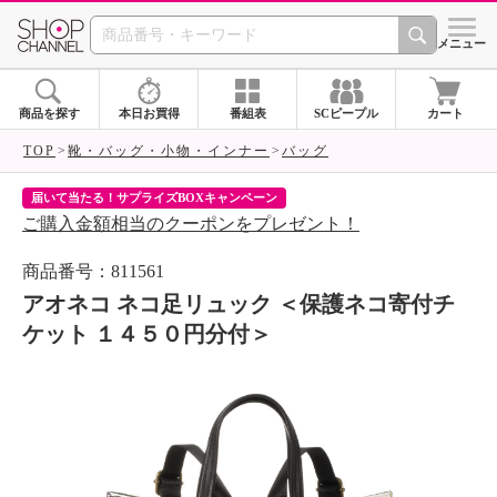
SHOP CHANNEL 
メニュー
商品を探す
本日お買得
番組表
SCピープル
カート
TOP
靴・バッグ・小物・インナー
バッグ
届いて当たる！サプライズBOXキャンペーン
ク
ご購入金額相当のクーポンをプレゼント！
ク
商品番号：811561
アオネコ ネコ足リュック ＜保護ネコ寄付チ
ケット １４５０円分付＞