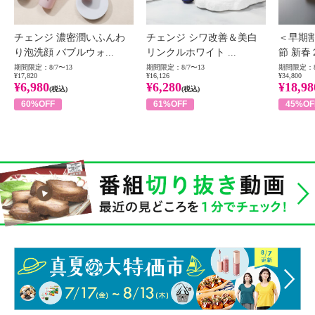
チェンジ 濃密潤いふんわ
チェンジ シワ改善＆美白
＜早期
り泡洗顔 バブルウォ...
リンクルホワイト ...
節 新春
期間限定：8/7〜13
期間限定：8/7〜13
期間限定：8
¥17,820
¥16,126
¥34,800
¥6,980
¥6,280
¥18,98
(税込)
(税込)
60%OFF
61%OFF
45%OF