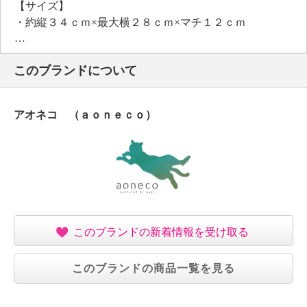
【サイズ】
・約縦３４ｃｍ×最大横２８ｃｍ×マチ１２ｃｍ
・Ａ４サイズ：可
【重さ】
このブランドについて
・約５３０ｇ
【個体差あり】
・個体差あり
アオネコ （ａｏｎｅｃｏ）
【原産国（地）】
・中国製
このブランドの新着情報を受け取る
このブランドの商品一覧を見る