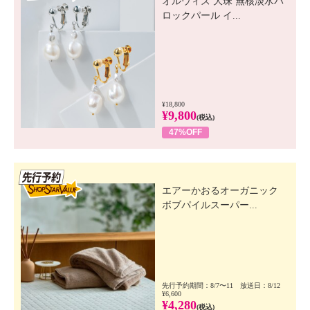
オルウィズ 大珠 無核淡水バ
ロックパール イ...
¥18,800
¥9,800
(税込)
47%OFF
先行SSV
エアーかおるオーガニック
ボブパイルスーパー...
先行予約期間：8/7〜11 放送日：8/12
¥6,600
¥4,280
(税込)