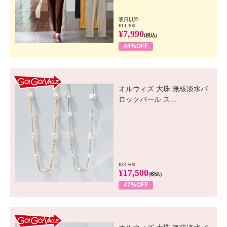
明日以降
¥14,300
¥7,990
(税込)
44%OFF
GO! GO! VALUE
オルウィズ 大珠 無核淡水バ
ロックパール ス...
¥33,500
¥17,500
(税込)
47%OFF
GO! GO! VALUE