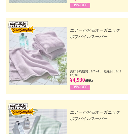
35%OFF
先行SSV
エアーかおるオーガニック
ボブパイルスーパー...
先行予約期間：8/7〜11 放送日：8/12
¥7,590
¥4,930
(税込)
35%OFF
先行SSV
エアーかおるオーガニック
ボブパイルスーパー...