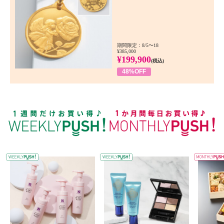
期間限定：8/5〜18
¥385,000
¥199,900
(税込)
48%OFF
WEEKLY PUSH
W