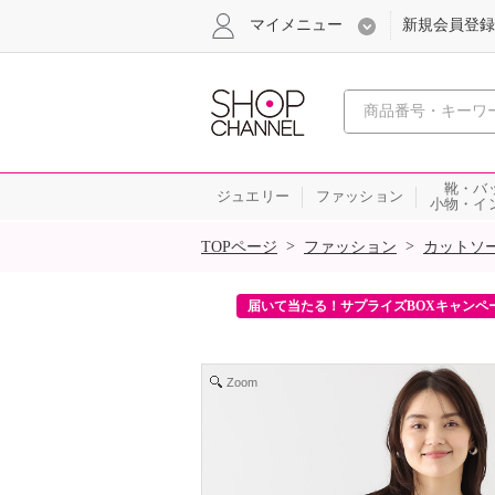
マイメニュー
新規会員登録
心おどる、瞬
靴・バ
ジュエリー
ファッション
小物・イ
SALE
>
>
TOPページ
ファッション
カットソ
ンを2回プレゼント！
届いて当たる！サプライズBOXキャンペ
Zoom