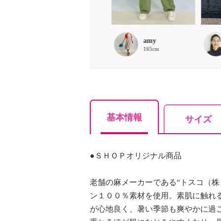
ほな
amy
156cm
165cm
基本情報
サイズ
●ＳＨＯＰオリジナル商品
老舗の麻メーカーである“トスコ（株
ン１００％素材を使用。素肌に触れ
が心地良く、暑い季節も爽やかに過