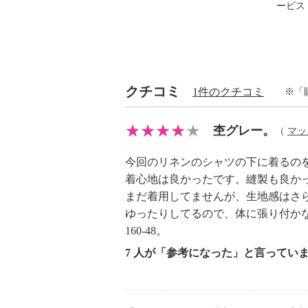
ービス
・手洗い：可
・漂白処理：塩素系・酸素系漂白不
・タンブル乾燥：不可
・自然乾燥：日陰の吊り干し
・アイロン仕上げ：可（高温）
クチコミ
1件のクチコミ
※「
・ドライクリーニング：石油系ドラ
・ウエットクリーニング：可
杢グレー。
（
マッ
【メンテナンス（ケアラベル）】
・洗濯の繰り返しによる変退色注意
今回のリネンのシャツの下に着るの
・単品洗い
着心地は良かったです。縫製も良か
・摩擦による色落ち、色移り注意
まだ着用してませんが、生地感はさ
・素材の特性上、多少の縮みあり
ゆったりしてるので、体に張り付か
160-48。
・無蛍光洗剤使用
【原産国（地）】
7 人が「参考になった」と言ってい
・日本製