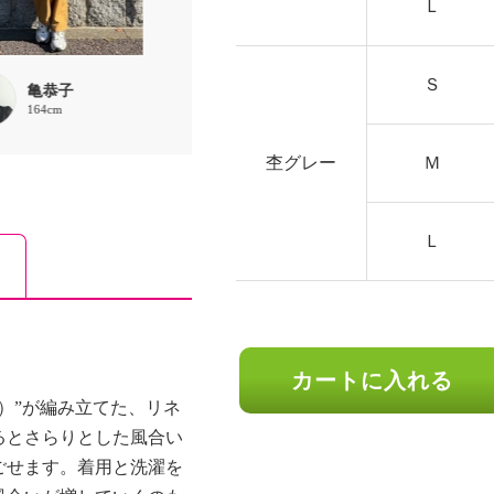
Ｌ
Ｓ
亀恭子
Saako
ROMA
164cm
160cm
167cm
杢グレー
Ｍ
Ｌ
カートに入れる
）”が編み立てた、リネ
るとさらりとした風合い
ごせます。着用と洗濯を