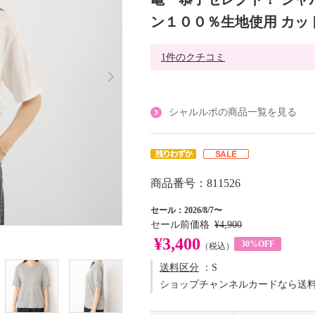
ン１００％生地使用 カッ
1件のクチコミ
シャルルポの商品一覧を見る
商品番号：811526
セール：2026/8/7〜
セール前価格
¥4,900
¥3,400
30%OFF
（税込）
送料区分
：S
ショップチャンネルカードなら送