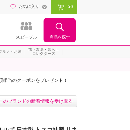
¥0
お気に入り
商品を探す
SCピープル
旅・趣味・暮らし
グルメ・お酒
コレクターズ
額相当のクーポンをプレゼント！
このブランドの新着情報を受け取る
ルポ 日本製 トスコ社製 リネ