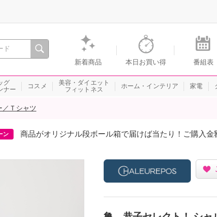
間を。通販・テレビショッピングのショップチャンネル
新着商品
本日お買い得
番組表
ッグ
美容・ダイエット
コスメ
ホーム・インテリア
家電
ンナー
フィットネス
ー／Ｔシャツ
商品がオリジナル段ボール箱で届けば当たり！ご購入金
ーン
亀 恭子セレクト！ シャル