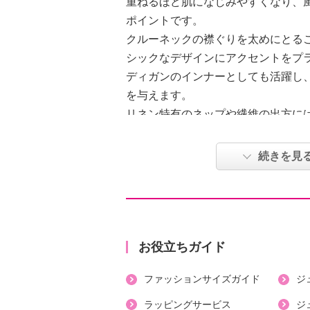
重ねるほど肌になじみやすくなり、
ポイントです。
クルーネックの襟ぐりを太めにとる
シックなデザインにアクセントをプ
ディガンのインナーとしても活躍し
を与えます。
リネン特有のネップや繊維の出方に
然素材ならではの味わいとしてお楽
続きを見
【詳細】
・袖の長さ：半袖
・裏地：なし
・裾スリット：なし
・ポケット：なし
お役立ちガイド
【素材】
ファッションサイズガイド
ジ
・麻１００％
【メンテナンス（絵表示ラベル）】
ラッピングサービス
ジ