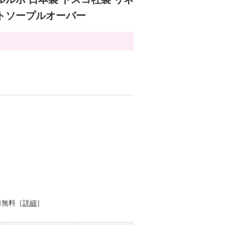
トソープルオーバー
料無料［
詳細
］