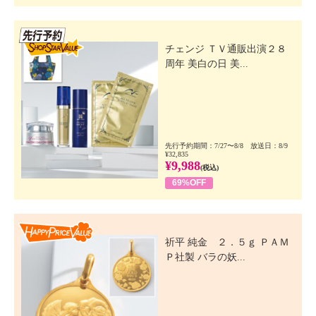
先行SSV
チェンジ ＴＶ通販出演２８
周年 美白の日 美...
先行予約期間：7/27〜8/8 放送日：8/9
¥32,835
¥9,988
(税込)
69%OFF
Happy Price Value
祈平 純金 ２．５ｇ ＰＡＭ
Ｐ社製 バラの妖...