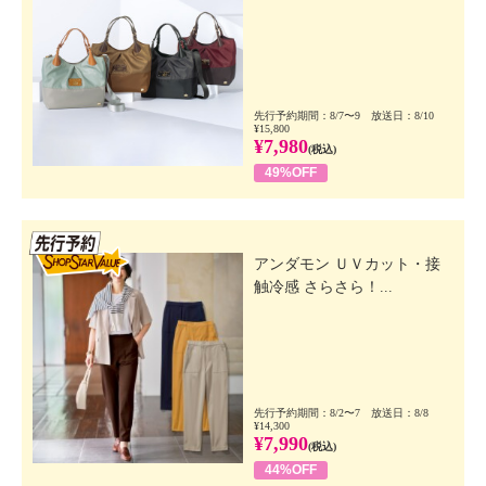
先行予約期間：8/7〜9 放送日：8/10
¥15,800
¥7,980
(税込)
49%OFF
先行SSV
アンダモン ＵＶカット・接
触冷感 さらさら！...
先行予約期間：8/2〜7 放送日：8/8
¥14,300
¥7,990
(税込)
44%OFF