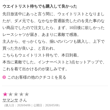
【メンテナンス（ケアラベル）】
ウエイトリスト待ちでも購入して良かった
・長時間照射による変退色注意
先日放送中にあっと言う間に、ウェイトリストとなりまし
・単品洗い
たが、ダメ元でも、なかなか普通販売したのを見た事のな
・水や汗などによる色落ち、色移り注意
い商品でしたので注文したら、まず、10日後に欲しかった
・摩擦による色落ち、色移り注意
レースシャツが届き、あまりに素敵で感激。
・ネット使用
【原産国（地）】
主人から、せっかくなら、揃いのパンツも購入し、上下で
・中国製
買った方が良いよ、と言われ、
こちらもウェイトリスト待ちで、本日到着。
本当に素敵でした。インナーベストと3点セットアップで、
これを着て出かけるのが楽しみです。
このお客様の他のクチコミを見る
サマンサ
さん
（購入日：2026/04/06｜公開日：2026/05/08）