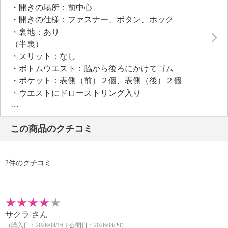
・開きの場所：前中心
・開きの仕様：ファスナー、ボタン、ホック
・裏地：あり
（半裏）
・スリット：なし
・ボトムウエスト：脇から後ろにかけてゴム
・ポケット：表側（前）２個、表側（後）２個
・ウエストにドローストリング入り
【素材】
・表地：ポリエステル１００％
この商品のクチコミ
・裏地：ポリエステル１００％
【メンテナンス（絵表示ラベル）】
・洗濯機：可
2件のクチコミ
・漂白処理：塩素系・酸素系漂白不可
・タンブル乾燥：不可
・自然乾燥：日陰の吊り干し
・アイロン仕上げ：可（低温）
サクラ
さん
・ドライクリーニング：石油系ドライクリーニング可
（購入日：2026/04/16｜公開日：2026/04/20）
・ウエットクリーニング：可