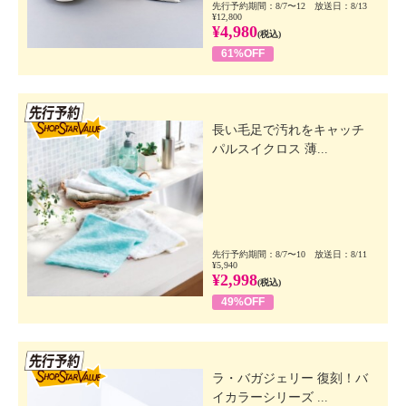
先行予約期間：8/7〜12 放送日：8/13
¥12,800
¥4,980
(税込)
61%OFF
先行SSV
長い毛足で汚れをキャッチ
パルスイクロス 薄...
先行予約期間：8/7〜10 放送日：8/11
¥5,940
¥2,998
(税込)
49%OFF
先行SSV
ラ・バガジェリー 復刻！バ
イカラーシリーズ ...