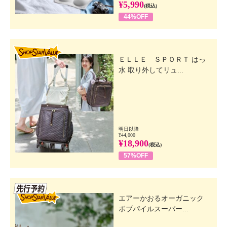
¥5,990
(税込)
44%OFF
SHOP STAR VALUE
ＥＬＬＥ ＳＰＯＲＴ はっ
水 取り外してリュ...
明日以降
¥44,000
¥18,900
(税込)
57%OFF
先行SSV
エアーかおるオーガニック
ボブパイルスーパー...