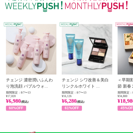
WEEKLY PUSH
W
チェンジ 濃密潤いふんわ
チェンジ シワ改善＆美白
＜早期
り泡洗顔 バブルウォ...
リンクルホワイト ...
節 新春
期間限定：8/7〜13
期間限定：8/7〜13
期間限定：8
¥17,820
¥16,126
¥34,800
¥6,980
¥6,280
¥18,98
(税込)
(税込)
60%OFF
61%OFF
45%OF