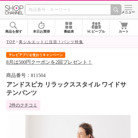
SHOP CHANNEL 
メニュー
商品を探す
本日お買得
番組表
SCピープル
カート
TOP
美シルエットに注目！パンツ特集
テレビアプリを使おうキャンペーン
届
8月は500円クーポンを2回プレゼント！
ご
商品番号：811504
アンドスピカ リラックススタイル ワイドサ
テンパンツ
2件のクチコミ