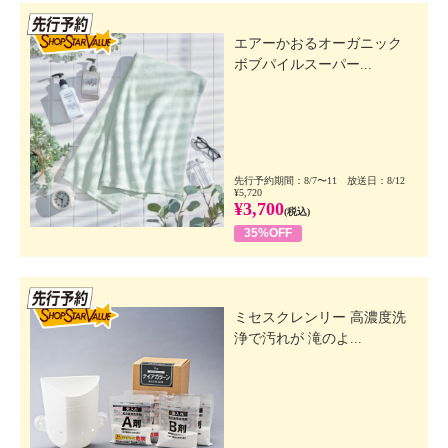
先行SSV
エアーかおるオーガニック
ボブパイルスーパー...
先行予約期間：8/7〜11 放送日：8/12
¥5,720
¥3,700
(税込)
35%OFF
先行SSV
ミセスクレンリー 高濃度洗
浄で汚れが 滝のよ...