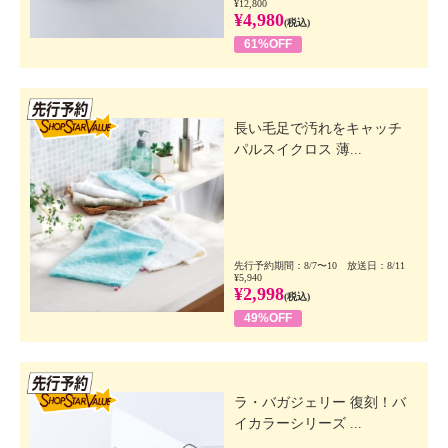
¥12,800
¥4,980
(税込)
61%OFF
先行SSV
長い毛足で汚れをキャッチ
パルスイクロス 薄...
先行予約期間：8/7〜10 放送日：8/11
¥5,940
¥2,998
(税込)
49%OFF
先行SSV
ラ・バガジェリー 復刻！バ
イカラーシリーズ ...