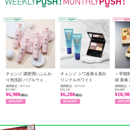
WEEKLY PUSH
W
チェンジ 濃密潤いふんわ
チェンジ シワ改善＆美白
＜早期
り泡洗顔 バブルウォ...
リンクルホワイト ...
節 新春
期間限定：8/7〜13
期間限定：8/7〜13
期間限定：8
¥17,820
¥16,126
¥34,800
¥6,980
¥6,280
¥18,98
(税込)
(税込)
60%OFF
61%OFF
45%OF