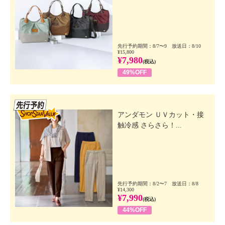
先行予約期間：8/7〜9 放送日：8/10
¥15,800
¥7,980
(税込)
49%OFF
先行SSV
アンダモン ＵＶカット・接
触冷感 さらさら！...
先行予約期間：8/2〜7 放送日：8/8
¥14,300
¥7,990
(税込)
44%OFF