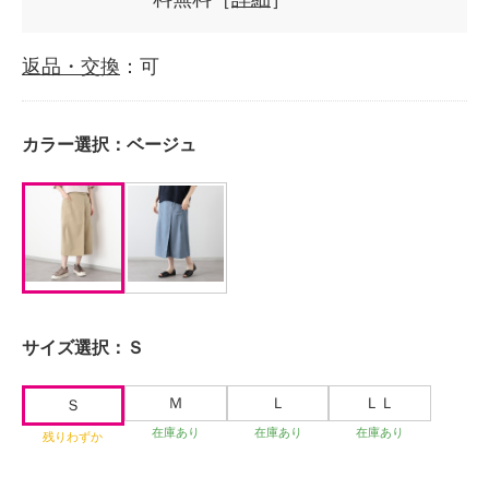
返品・交換
：可
カラー選択：
ベージュ
サイズ選択：
Ｓ
Ｍ
Ｌ
ＬＬ
Ｓ
在庫あり
在庫あり
在庫あり
残りわずか