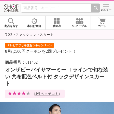
SHOP CHANNEL 
メニュー
商品を探す
本日お買得
番組表
SCピープル
カート
TOP
ファッション
スカート
テレビアプリを使おうキャンペーン
届
8月は500円クーポンを2回プレゼント！
ご
商品番号：811452
オンザビーバイサマーミー Ｉラインで旬な装
い 共布配色ベルト付 タックデザインスカー
ト
（
4件のクチコミ
）