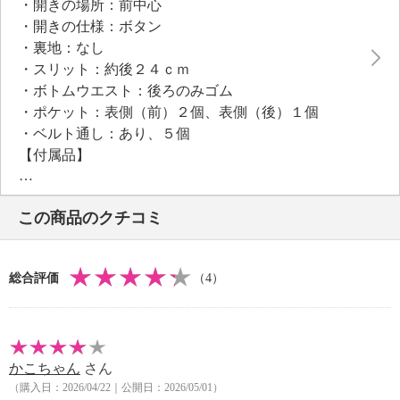
・開きの場所：前中心
側が配色になっており、配色面を表にすれば、さりげ
・開きの仕様：ボタン
ないアクセントにも。
・裏地：なし
・スリット：約後２４ｃｍ
●普段と同じサイズをおすすめ
・ボトムウエスト：後ろのみゴム
・ポケット：表側（前）２個、表側（後）１個
・ベルト通し：あり、５個
【付属品】
・共布ベルト
【素材】
この商品のクチコミ
・ポリエステル７５％、レーヨン１８％、ポリウレタ
ン７％
【メンテナンス（絵表示ラベル）】
総合評価
（4）
・手洗い：可
・漂白処理：塩素系・酸素系漂白不可
・タンブル乾燥：不可
・自然乾燥：日陰の吊り干し
かこちゃん
さん
・アイロン仕上げ：可（低温）
（購入日：2026/04/22｜公開日：2026/05/01）
・ドライクリーニング：石油系ドライクリーニング可