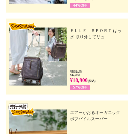
44%OFF
SHOP STAR VALUE
ＥＬＬＥ ＳＰＯＲＴ はっ
水 取り外してリュ...
明日以降
¥44,000
¥18,900
(税込)
57%OFF
先行SSV
エアーかおるオーガニック
ボブパイルスーパー...