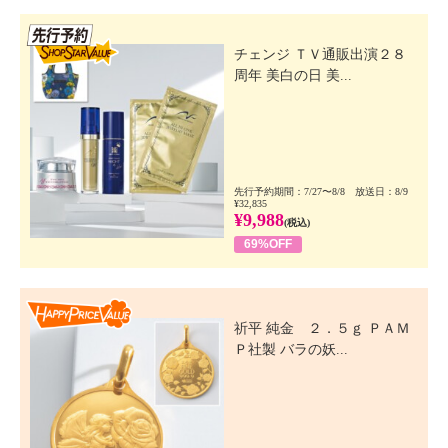
先行SSV
チェンジ ＴＶ通販出演２８
周年 美白の日 美...
先行予約期間：7/27〜8/8 放送日：8/9
¥32,835
¥9,988
(税込)
69%OFF
Happy Price Value
祈平 純金 ２．５ｇ ＰＡＭ
Ｐ社製 バラの妖...