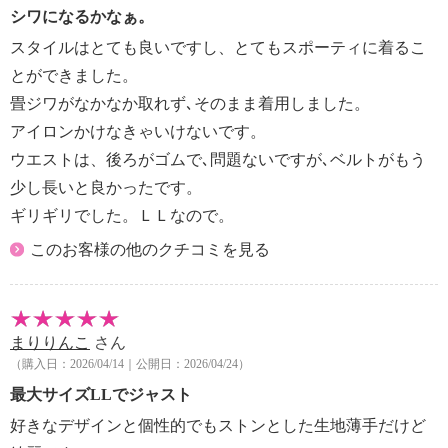
・ウエットクリーニング：可
シワになるかなぁ。
【メンテナンス（ケアラベル）】
スタイルはとても良いですし、とてもスポーティに着るこ
・長時間照射による変退色注意
とができました。
・単品洗い
畳ジワがなかなか取れず､そのまま着用しました。
・水や汗などによる色落ち、色移り注意
アイロンかけなきゃいけないです。
・摩擦による色落ち、色移り注意
・素材の特性上、多少の縮みあり
ウエストは、後ろがゴムで､問題ないですが､ベルトがもう
・ネット使用
少し長いと良かったです。
【原産国（地）】
ギリギリでした。ＬＬなので。
・中国製
このお客様の他のクチコミを見る
まりりんこ
さん
（購入日：2026/04/14｜公開日：2026/04/24）
最大サイズLLでジャスト
好きなデザインと個性的でもストンとした生地薄手だけど