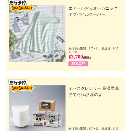
先行SSV
エアーかおるオーガニック
ボブパイルスーパー...
先行予約期間：8/7〜11 放送日：8/12
¥5,720
¥3,700
(税込)
35%OFF
先行SSV
ミセスクレンリー 高濃度洗
浄で汚れが 滝のよ...
先行予約期間：8/7〜12 放送日：8/13