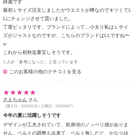
綺麗です
最初Ｌサイズ注文しましたがウエストが樽なのでキツくてL
Lにチェンジさせて貰いました。
丁度ピッタリです。ブランドによって…小太り私はＬサイ
ズがジャストなのですが、こちらのブランドはLLですね〜
w
これから初秋迄重宝しそうです。
1 人が「参考になった」と言っています
このお客様の他のクチコミを見る
さえちゃん
さん
（購入日：2026/03/30｜公開日：2026/04/07）
今年の夏に活躍しそうです
デザインが工夫されていて、前身頃のノッペリ感がありま
せん。ベルトの調整も出来て、ベルト無しだと、かなりゆ