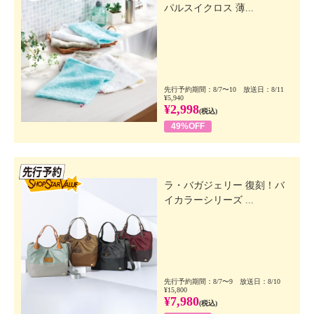
パルスイクロス 薄...
先行予約期間：8/7〜10 放送日：8/11
¥5,940
¥2,998
(税込)
49%OFF
先行SSV
ラ・バガジェリー 復刻！バ
イカラーシリーズ ...
先行予約期間：8/7〜9 放送日：8/10
¥15,800
¥7,980
(税込)