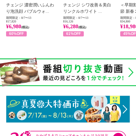
チェンジ 濃密潤いふんわ
チェンジ シワ改善＆美白
＜早期
り泡洗顔 バブルウォ...
リンクルホワイト ...
節 新春
期間限定：8/7〜13
期間限定：8/7〜13
期間限定：8
¥17,820
¥16,126
¥34,800
¥6,980
¥6,280
¥18,98
(税込)
(税込)
60%OFF
61%OFF
45%OF