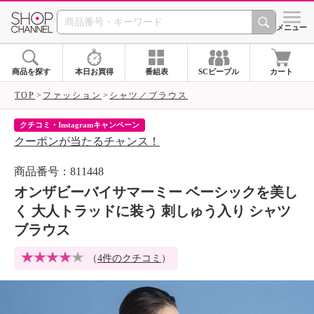
SHOP CHANNEL 
メニュー
商品を探す
本日お買得
番組表
SCピープル
カート
TOP
ファッション
シャツ／ブラウス
クチコミ・Instagramキャンペーン
ネ
クーポンが当たるチャンス！
ネ
商品番号：811448
オンザビーバイサマーミー ベーシックを美し
く 大人トラッドに装う 刺しゅう入り シャツ
ブラウス
（
4件のクチコミ
）