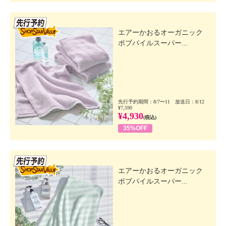
先行SSV
エアーかおるオーガニック
ボブパイルスーパー...
先行予約期間：8/7〜11 放送日：8/12
¥7,590
¥4,930
(税込)
35%OFF
先行SSV
エアーかおるオーガニック
ボブパイルスーパー...