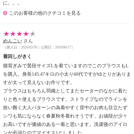
に。。。
このお客様の他のクチコミを見る
めんこい
さん
（購入日：2026/03/30｜公開日：2026/06/17）
着回しがきく
猫背ぎみで普段サイズLを着ていますのでこのブラウスもL
を購入。身長145.47キロの小太り60代ですがゆとりがありま
すが太って見えないお作りです。
ブラウスはもちろん羽織としてまたセーターのなかに着た
りと色々使えるブラウスです。ストライプなのでラインを
拾い難く大人パターンの為着やすく背中のお肉も目立たず
シワも気にならなく春夏秋冬着れそうです。お値段が少々
お高いですが価値のある一着と思います。洗濯後のアイロ
ンが必須なのでマイナス1としました。