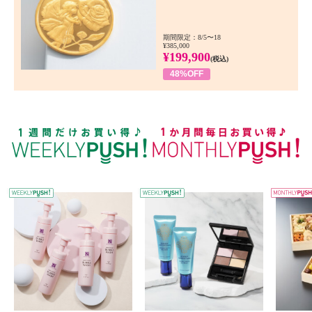
期間限定：8/5〜18
¥385,000
¥199,900
(税込)
48%OFF
WEEKLY PUSH
W