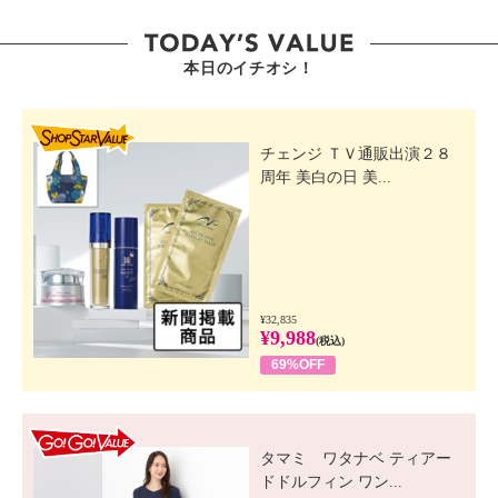
本日のイチオシ！
SHOP STAR VALUE
チェンジ ＴＶ通販出演２８
周年 美白の日 美...
¥32,835
¥9,988
(税込)
69%OFF
GO! GO! VALUE
タマミ ワタナベ ティアー
ドドルフィン ワン...