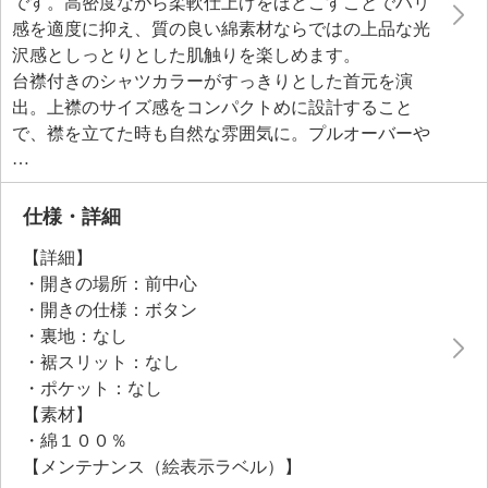
です。高密度ながら柔軟仕上げをほどこすことでハリ
感を適度に抑え、質の良い綿素材ならではの上品な光
沢感としっとりとした肌触りを楽しめます。
台襟付きのシャツカラーがすっきりとした首元を演
出。上襟のサイズ感をコンパクトめに設計すること
で、襟を立てた時も自然な雰囲気に。プルオーバーや
カーディガンと合わせた際も襟先が大袈裟にならず、
重ね着コーディネイトが格段に楽になります。一枚で
着ても美しく決まるサイズ感と、ニットやジャケット
仕様・詳細
のインナーとしても活躍する万能設計。
【詳細】
着るだけで美しく、ラクに上級者のような着こなし
・開きの場所：前中心
に。ベーシックでありながらも特別感のある一着に仕
・開きの仕様：ボタン
上がりました。
・裏地：なし
・裾スリット：なし
●普段と同じサイズをおすすめ
・ポケット：なし
【素材】
・綿１００％
【メンテナンス（絵表示ラベル）】