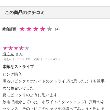
・手洗い：可
・漂白処理：塩素系・酸素系漂白不可
この商品のクチコミ
・タンブル乾燥：不可
・自然乾燥：日陰の吊り干し
・アイロン仕上げ：可（中温）
総合評価
（4）
・ドライクリーニング：石油系ドライクリーニング可
・ウエットクリーニング：可
【メンテナンス（ケアラベル）】
・長時間照射による変退色注意
海くん
さん
・単品洗い
（購入日：2026/03/31｜公開日：2026/04/13）
・水や汗などによる色落ち、色移り注意
・摩擦による色落ち、色移り注意
素敵なストライプ
・素材の特性上、多少の縮みあり
ピンク購入
・過度な力をかけない
明るいピンクとホワイトのストライプは思ったよりも派手
・ネット使用
めな色合いでした
【原産国（地）】
夏にピッタリのように思います
・中国製
放送で紹介していた ホワイトのタンクトップに真珠のネ
ックレス。その上にこのシャツを羽織ってみようと思いま