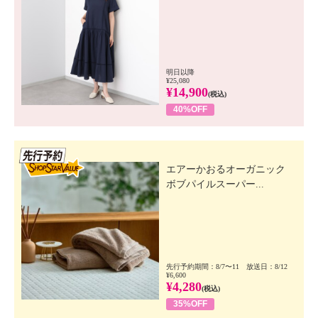
明日以降
¥25,080
¥14,900
(税込)
40%OFF
先行SSV
エアーかおるオーガニック
ボブパイルスーパー...
先行予約期間：8/7〜11 放送日：8/12
¥6,600
¥4,280
(税込)
35%OFF