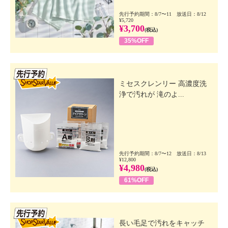
先行予約期間：8/7〜11 放送日：8/12
¥5,720
¥3,700
(税込)
35%OFF
先行SSV
ミセスクレンリー 高濃度洗
浄で汚れが 滝のよ...
先行予約期間：8/7〜12 放送日：8/13
¥12,800
¥4,980
(税込)
61%OFF
先行SSV
長い毛足で汚れをキャッチ