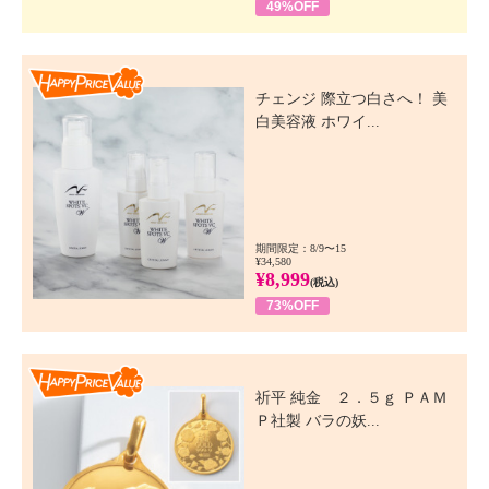
49%OFF
Happy Price Value
チェンジ 際立つ白さへ！ 美
白美容液 ホワイ...
期間限定：8/9〜15
¥34,580
¥8,999
(税込)
73%OFF
Happy Price Value
祈平 純金 ２．５ｇ ＰＡＭ
Ｐ社製 バラの妖...