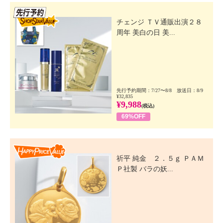
先行SSV
チェンジ ＴＶ通販出演２８
周年 美白の日 美...
先行予約期間：7/27〜8/8 放送日：8/9
¥32,835
¥9,988
(税込)
69%OFF
Happy Price Value
祈平 純金 ２．５ｇ ＰＡＭ
Ｐ社製 バラの妖...