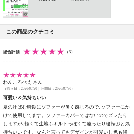
・中国製
Video
この商品のクチコミ
総合評価
（3）
わんころべえ
さん
（購入日：2026/07/20｜公開日：2026/07/30）
可愛い＆気持ちいい
夏の汗ばむ時期にソファーが暑く感じるので､ソファーにか
けて使用してます。ソファーカバーではないのでズレたり
しますが､軽くて生地もキルトっぽくて座ったり寝転ぶと気
持ちいいです。なんと言ってもデザインが可愛いし色も淡