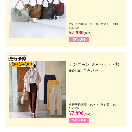
先行予約期間：8/7〜9 放送日：8/10
¥15,800
¥7,980
(税込)
49%OFF
先行SSV
アンダモン ＵＶカット・接
触冷感 さらさら！...
先行予約期間：8/2〜7 放送日：8/8
¥14,300
¥7,990
(税込)
44%OFF