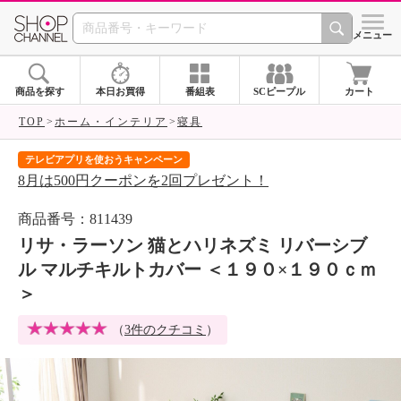
SHOP CHANNEL 
メニュー
商品を探す
本日お買得
番組表
SCピープル
カート
TOP
ホーム・インテリア
寝具
テレビアプリを使おうキャンペーン
届
8月は500円クーポンを2回プレゼント！
ご
商品番号：811439
リサ・ラーソン 猫とハリネズミ リバーシブ
ル マルチキルトカバー ＜１９０×１９０ｃｍ
＞
（
3件のクチコミ
）