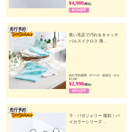
¥4,980
(税込)
61%OFF
先行SSV
長い毛足で汚れをキャッチ
パルスイクロス 薄...
先行予約期間：8/7〜10 放送日：8/11
¥5,940
¥2,998
(税込)
49%OFF
先行SSV
ラ・バガジェリー 復刻！バ
イカラーシリーズ ...