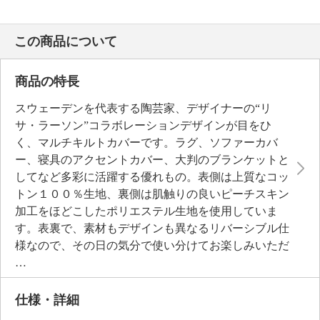
この商品について
商品の特長
スウェーデンを代表する陶芸家、デザイナーの“リ
サ・ラーソン”コラボレーションデザインが目をひ
く、マルチキルトカバーです。ラグ、ソファーカバ
ー、寝具のアクセントカバー、大判のブランケットと
してなど多彩に活躍する優れもの。表側は上質なコッ
トン１００％生地、裏側は肌触りの良いピーチスキン
加工をほどこしたポリエステル生地を使用していま
す。表裏で、素材もデザインも異なるリバーシブル仕
様なので、その日の気分で使い分けてお楽しみいただ
けます。中わた入りなのでふんわりとした使い心地も
うれしいポイント。洗濯機で丸洗い（ネット使用）で
きるので、清潔に使えます。
仕様・詳細