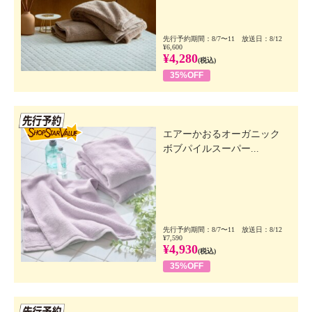
先行予約期間：8/7〜11 放送日：8/12
¥6,600
¥4,280
(税込)
35%OFF
先行SSV
エアーかおるオーガニック
ボブパイルスーパー...
先行予約期間：8/7〜11 放送日：8/12
¥7,590
¥4,930
(税込)
35%OFF
先行SSV