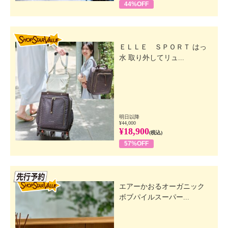
44%OFF
SHOP STAR VALUE
ＥＬＬＥ ＳＰＯＲＴ はっ
水 取り外してリュ...
明日以降
¥44,000
¥18,900
(税込)
57%OFF
先行SSV
エアーかおるオーガニック
ボブパイルスーパー...