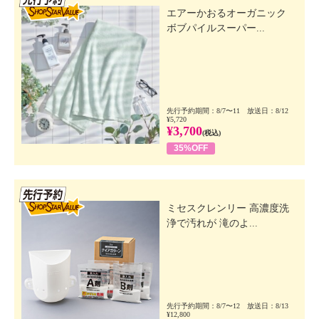
エアーかおるオーガニック
ボブパイルスーパー...
先行予約期間：8/7〜11 放送日：8/12
¥5,720
¥3,700
(税込)
35%OFF
先行SSV
ミセスクレンリー 高濃度洗
浄で汚れが 滝のよ...
先行予約期間：8/7〜12 放送日：8/13
¥12,800