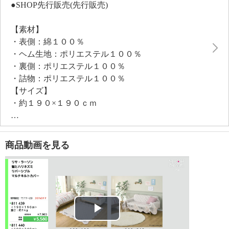
●SHOP先行販売(先行販売)
【素材】
・表側：綿１００％
・ヘム生地：ポリエステル１００％
・裏側：ポリエステル１００％
・詰物：ポリエステル１００％
【サイズ】
・約１９０×１９０ｃｍ
【重さ】
・約１ｋｇ
【メンテナンス（絵表示ラベル）】
商品動画を見る
・洗濯機：可
・漂白処理：塩素系・酸素系漂白不可
・タンブル乾燥：不可
・自然乾燥：日陰の吊り干し
・アイロン仕上げ：不可
・ドライクリーニング：不可
Play
【原産国（地）】