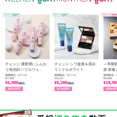
WEEKLY PUSH
W
チェンジ 濃密潤いふんわ
チェンジ シワ改善＆美白
＜早期
り泡洗顔 バブルウォ...
リンクルホワイト ...
節 新春
期間限定：8/7〜13
期間限定：8/7〜13
期間限定：8
¥17,820
¥16,126
¥34,800
¥6,980
¥6,280
¥18,98
(税込)
(税込)
60%OFF
61%OFF
45%OF