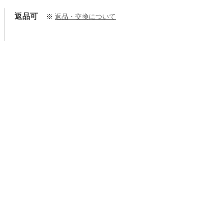
返品可
※
返品・交換について