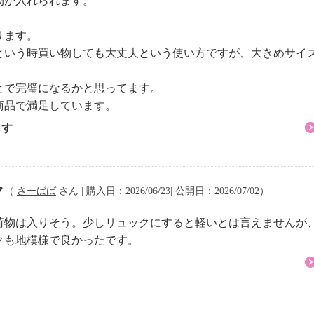
物が入れられます。
ります。
という時買い物しても大丈夫という使い方ですが、大きめサイ
とで完璧になるかと思ってます。
商品で満足しています。
ます
ク
（
さーばば
さん | 購入日：2026/06/23| 公開日：2026/07/02）
荷物は入りそう。少しリュックにすると軽いとは言えませんが
クも地模様で良かったです。