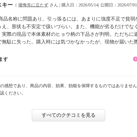
スキー
（
後悔先に立たず
さん | 購入日：2026/05/14| 公開日：2026/07/0
の商品名称に問題あり。引っ張るには、あまりに強度不足で貧弱
うえ、形状も不安定で扱いづらい。また、機能が劣るだけでな
、実際の現品で本体素材のヒョウ柄の下品さが判明。ただちに
で無駄に失った。購入時には気づかなかったが、現物が届いた
ます
の感想であり、商品の内容、効果、効能を保障するものではありません
認ください。
すべてのクチコミを見る