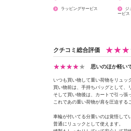
・表地：ポリエステル１００％
ラッピングサービス
ジ
・裏地：発泡ポリエチレン、ＥＶＡ
ービス
・タイヤ：ポリ塩化ビニル、ポリプ
【サイズ】
・約縦３８ｃｍ×最大横３１ｃｍ×マ
・ハンドル立ち上がり：約１８〜３
クチコミ総合評価
・リュックストラップ：約５７．５
・折り畳み時：約縦２１×横３４×高
思いのほか軽い
・Ａ４サイズ：可
【重さ】
いつも買い物して重い荷物をリュッ
・約１２３０ｇ
買い物前は、手持ちバッグとして、
【使用上の注意】
そして買い物後は、カートで引っ張
・歩行を補助するための歩行補助車
これであの重い荷物が肩を圧迫する
【その他】
・本体容量：約１９リットル
車輪が付いてる分重いのは覚悟して
・耐荷重量：８ｋｇ
普通にリュックとして使えます。
【原産国（地）】