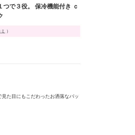
１つで３役。 保冷機能付き ｃ
ク
コミ
）
で見た目にもこだわったお洒落なバッ