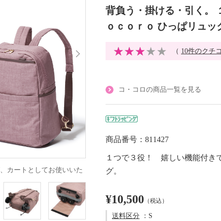
背負う・掛ける・引く。 
ｏｃｏｒｏ ひっぱリュッ
（
10件のクチ
コ・コロの商品一覧を見る
商品番号：811427
１つで３役！ 嬉しい機能付き
、カートとしてお使いいた
グ。
¥10,500
（税込）
送料区分
：S