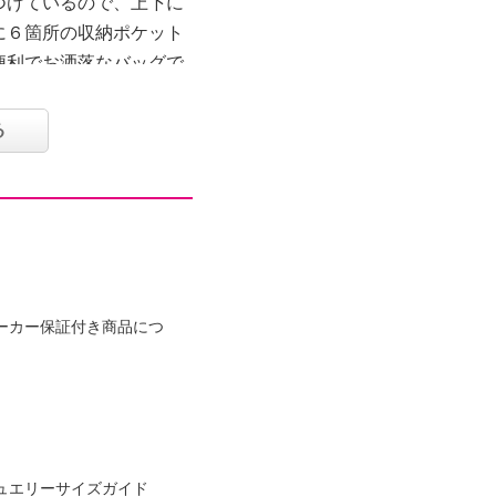
つけているので、上下に
に６箇所の収納ポケット
便利でお洒落なバッグで
る
のみ取り外し可
、ファスナー付１個
ーカー保証付き商品につ
り
ュエリーサイズガイド