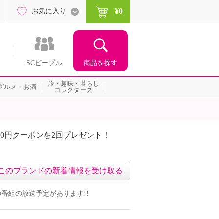
¥0
お気に入り
商品を探す
SCピープル
旅・趣味・暮らし
グルメ・お酒
コレクターズ
00円クーポンを2回プレゼント！
届いて当たる！サプライズ
このブランドの新着情報を受け取る
ンドの番組の放送予定があります!!