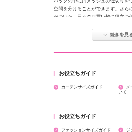
バッグの中にはメッシュの仕切りを
空間を分けることができます。さら
がついた、日々のお買い物に役立つ
す。
続きを見
【詳細】
・開口部：ファスナー（ダブル）
・ハンドル：あり
・リュックストラップ：あり、片側
・ポケット（外側）：オープン４個
お役立ちガイド
・ポケット（内側）：オープン１個
カーテンサイズガイド
メ
・バッグ内側にメッシュ中仕切りあ
いて
・中仕切りに収納あり
・折り畳み式タイヤ付き
【付属品】
お役立ちガイド
・バッグ底中敷き
【素材】
ファッションサイズガイド
ジ