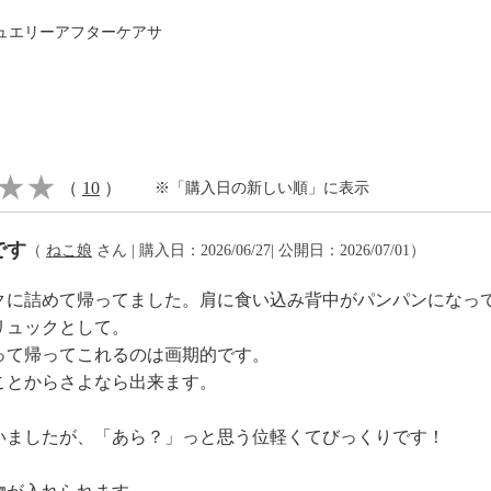
ュエリーアフターケアサ
樹脂
ロピレン
チ２０ｃｍ
６ｃｍ
（
10
）
※「購入日の新しい順」に表示
〜７０．５ｃｍ
さ１４ｃｍ
です
（
ねこ娘
さん | 購入日：2026/06/27| 公開日：2026/07/01）
クに詰めて帰ってました。肩に食い込み背中がパンパンになっ
リュックとして。
って帰ってこれるのは画期的です。
ではありません
ことからさよなら出来ます。
いましたが、「あら？」っと思う位軽くてびっくりです！