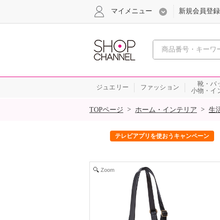
マイメニュー
新規会員登録
心おどる、瞬
靴・バ
ジュエリー
ファッション
小物・イ
SALE
>
>
TOPページ
ホーム・インテリア
生
ック！
テレビアプリを使おうキャンペーン
Zoom