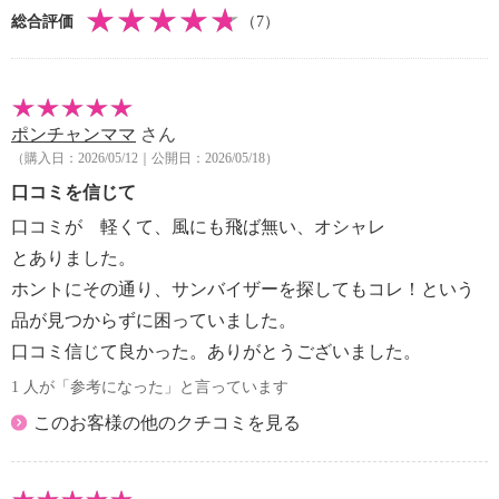
・ドライクリーニング：不可
総合評価
（7）
・ウエットクリーニング：不可
【メンテナンス（ケアラベル）】
・長時間照射による変退色注意
・水や汗などによる色落ち、色移り注意
ポンチャンママ
さん
・摩擦による色落ち、色移り注意
（購入日：2026/05/12｜公開日：2026/05/18）
【原産国（地）】
・中国製
口コミを信じて
口コミが 軽くて、風にも飛ば無い、オシャレ
とありました。
ホントにその通り、サンバイザーを探してもコレ！という
品が見つからずに困っていました。
口コミ信じて良かった。ありがとうございました。
1 人が「参考になった」と言っています
このお客様の他のクチコミを見る