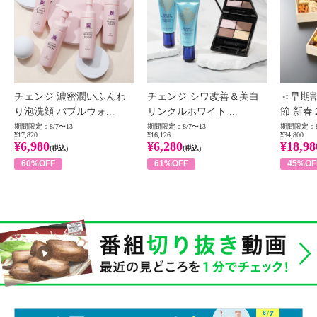
チェンジ 濃密潤いふんわ
チェンジ シワ改善＆美白
＜早期
り泡洗顔 バブルウォ...
リンクルホワイト ...
節 新春
期間限定：8/7〜13
期間限定：8/7〜13
期間限定：8
¥17,820
¥16,126
¥34,800
¥6,980
¥6,280
¥18,98
(税込)
(税込)
60%OFF
61%OFF
45%OF