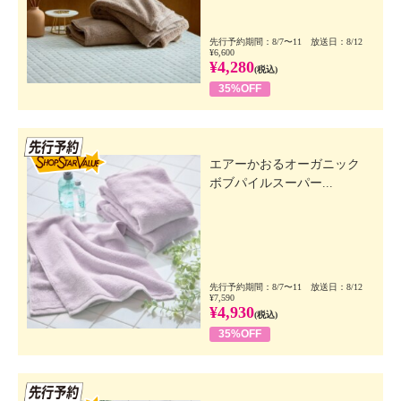
先行予約期間：8/7〜11 放送日：8/12
¥6,600
¥4,280
(税込)
35%OFF
先行SSV
エアーかおるオーガニック
ボブパイルスーパー...
先行予約期間：8/7〜11 放送日：8/12
¥7,590
¥4,930
(税込)
35%OFF
先行SSV