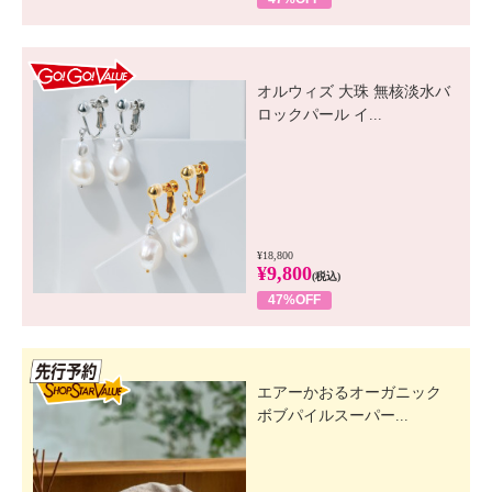
GO! GO! VALUE
オルウィズ 大珠 無核淡水バ
ロックパール イ...
¥18,800
¥9,800
(税込)
47%OFF
先行SSV
エアーかおるオーガニック
ボブパイルスーパー...