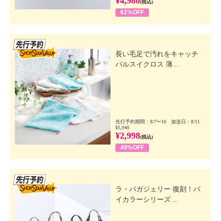
¥4,980
(税込)
61%OFF
先行SSV
長い毛足で汚れをキャッチ
パルスイクロス 薄...
先行予約期間：8/7〜10 放送日：8/11
¥5,940
¥2,998
(税込)
49%OFF
先行SSV
ラ・バガジェリー 復刻！バ
イカラーシリーズ ...