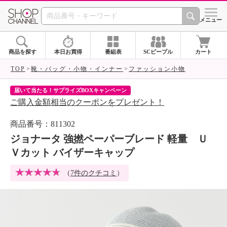
SHOP CHANNEL 
メニュー
商品を探す
本日お買得
番組表
SCピープル
カート
TOP
靴・バッグ・小物・インナー
ファッション小物
届いて当たる！サプライズBOXキャンペーン
ク
ご購入金額相当のクーポンをプレゼント！
ク
商品番号：811302
ジョナータ 強撚ペーパーブレード 軽量 Ｕ
Ｖカット バイザーキャップ
（
7件のクチコミ
）