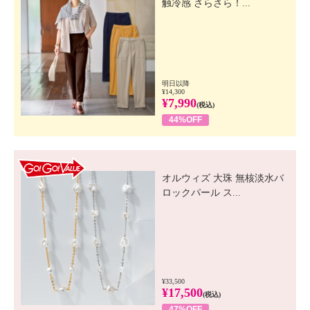
触冷感 さらさら！...
明日以降
¥14,300
¥7,990
(税込)
44%OFF
GO! GO! VALUE
オルウィズ 大珠 無核淡水バ
ロックパール ス...
¥33,500
¥17,500
(税込)
47%OFF