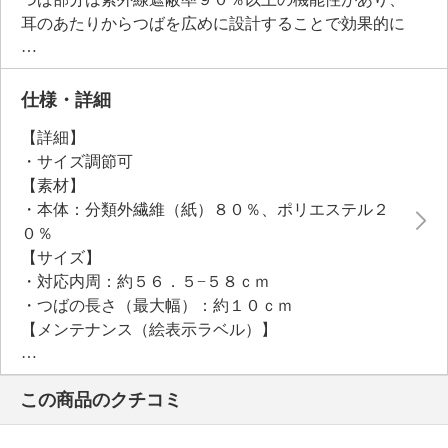
耳のあたりからつばを広めに設計することで効果的に
日差しからカバーします。内側には抗菌防臭機能付き
のすべりを配しているのもポイント。
小さく折りたためるので持ち運びにも便利な、カジュ
仕様・詳細
アルからきれいめまで幅広く活躍するアイテムです。
【詳細】
・サイズ調節可
【素材】
・本体：分類外繊維（紙）８０％、ポリエステル２
０％
【サイズ】
・対応内周：約５６．５−５８ｃｍ
・つばの長さ（最大幅）：約１０ｃｍ
【メンテナンス（絵表示ラベル）】
・洗濯機・手洗い：不可
・漂白処理：塩素系・酸素系漂白不可
この商品のクチコミ
・タンブル乾燥：不可
・アイロン仕上げ：不可