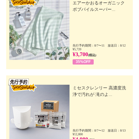
エアーかおるオーガニック
ボブパイルスーパー...
先行予約期間：8/7〜11 放送日：8/12
¥5,720
¥3,700
(税込)
35%OFF
先行SSV
ミセスクレンリー 高濃度洗
浄で汚れが 滝のよ...
先行予約期間：8/7〜12 放送日：8/13
¥12,800