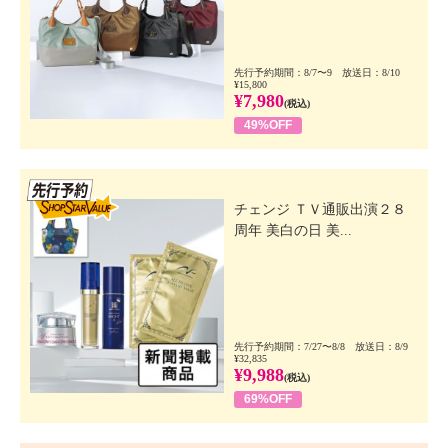
先行予約期間：8/7〜9 放送日：8/10
¥15,800
¥7,980
(税込)
49%OFF
先行SSV
チェンジ ＴＶ通販出演２８
周年 美白の日 美...
先行予約期間：7/27〜8/8 放送日：8/9
¥32,835
¥9,988
(税込)
69%OFF