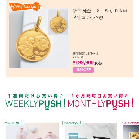
Happy Price Value
祈平 純金 ２．５ｇ ＰＡＭ
Ｐ社製 バラの妖...
期間限定：8/5〜18
¥385,000
¥199,900
(税込)
48%OFF
WEEKLY PUSH
W