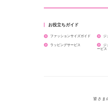
（袖のみ）
・裾スリット：なし
・ポケット：なし
【素材】
お役立ちガイド
・表地：本体：レーヨン６０％、ナ
ファッションサイズガイド
ジ
タン１０％
・裏地：袖裏側：ナイロン１００％
ラッピングサービス
ジ
ービス
・レース基布：ナイロン１００％、
ステル１００％、チュール：ナイロ
リエステル１００％
【メンテナンス（絵表示ラベル）】
・手洗い：可
・漂白処理：塩素系・酸素系漂白不
・タンブル乾燥：不可
・自然乾燥：日陰の吊り干し
皆さま
・アイロン仕上げ：可（低温）