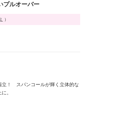
いプルオーバー
ミ
）
両立！ スパンコールが輝く立体的な
上に。