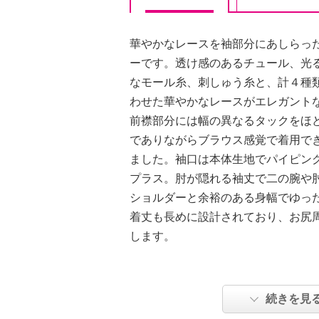
華やかなレースを袖部分にあしらっ
ーです。透け感のあるチュール、光
なモール糸、刺しゅう糸と、計４種
わせた華やかなレースがエレガント
前襟部分には幅の異なるタックをほ
でありながらブラウス感覚で着用で
ました。袖口は本体生地でパイピン
プラス。肘が隠れる袖丈で二の腕や
ショルダーと余裕のある身幅でゆっ
着丈も長めに設計されており、お尻
します。
【詳細】
・袖の長さ：七分袖
続きを見
・裏地：あり