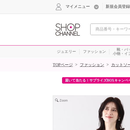
マイメニュー
新規会員登録
心おどる、瞬
靴・バ
ジュエリー
ファッション
小物・イ
SALE
>
>
TOPページ
ファッション
カットソ
たり！ご購入金額相当のクーポンをプレゼント！
Zoom