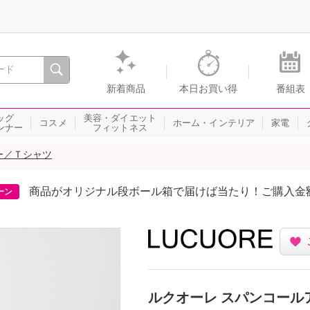
間を。通販・テレビショッピングのショップチャンネル
新着商品
本日お買い得
番組表
ッグ
美容・ダイエット
コスメ
ホーム・インテリア
家電
ンナー
フィットネス
ー／Ｔシャツ
4つのキャンペー
クチコミ・Instagramキャンペーン
ルクオーレ スパンコール