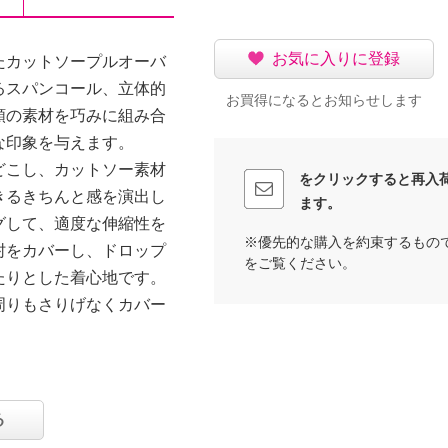
お気に入りに登録
たカットソープルオーバ
るスパンコール、立体的
お買得になるとお知らせします
類の素材を巧みに組み合
な印象を与えます。
どこし、カットソー素材
をクリックすると再入
きるきちんと感を演出し
ます。
グして、適度な伸縮性を
※優先的な購入を約束するもの
肘をカバーし、ドロップ
をご覧ください。
たりとした着心地です。
周りもさりげなくカバー
る