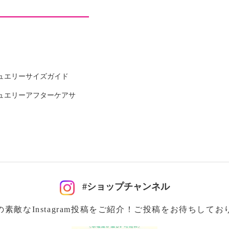
イロン３０％、ポリウレ
ュエリーサイズガイド
ュエリーアフターケアサ
装飾部分モール：ポリエ
ン１００％、刺繍糸：ポ
可
#ショップチャンネル
の素敵なInstagram投稿をご紹介！ご投稿をお待ちしてお