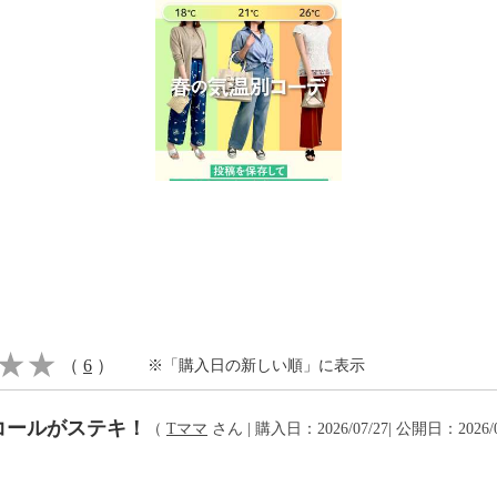
イクリーニング可
、アイスブルー＞単品洗
、アイスブルー＞水や汗
ち、色移り注意
、アイスブルー＞過度な
、アイスブルー＞ネット
、アイスブルー＞無蛍光
（
6
）
※「購入日の新しい順」に表示
コールがステキ！
（
Tママ
さん | 購入日：2026/07/27| 公開日：2026/