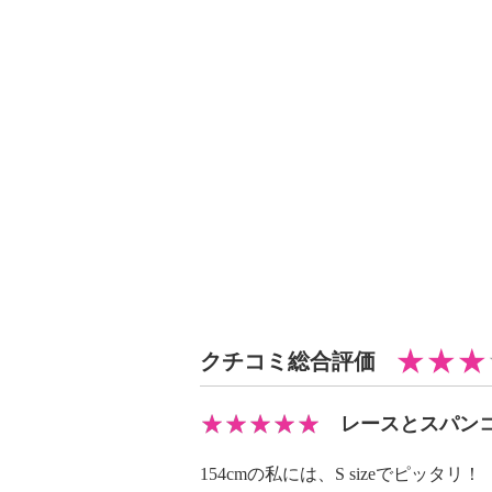
・ドライクリーニング：石油系ドラ
・ウエットクリーニング：可
【メンテナンス（ケアラベル）】
＜シアーブラック、パールホワイト
い
＜シアーブラック、パールホワイト
などによる色落ち、色移り注意
＜シアーブラック＞摩擦による色落
＜シアーブラック、パールホワイト
力をかけない
＜シアーブラック、パールホワイト
使用
クチコミ総合評価
＜シアーブラック、パールホワイト
洗剤使用
【原産国（地）】
レースとスパン
・中国製
154cmの私には、S sizeでピッタリ！