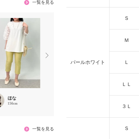
一覧を見る
Ｓ
Ｍ
パールホワイト
Ｌ
ＬＬ
ほな
chaki
ほな
156cm
157cm
156cm
３Ｌ
Ｓ
一覧を見る