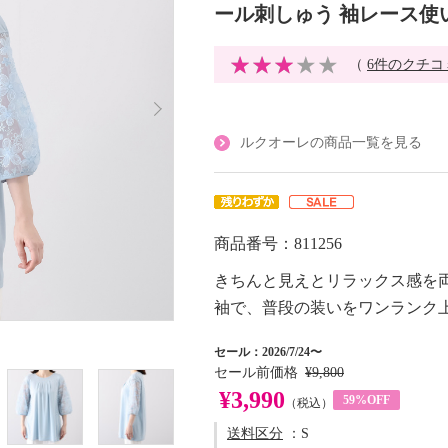
ール刺しゅう 袖レース使
（
6件のクチコ
ルクオーレの商品一覧を見る
商品番号：811256
きちんと見えとリラックス感を
袖で、普段の装いをワンランク
セール：2026/7/24〜
セール前価格
¥9,800
¥3,990
59%OFF
（税込）
送料区分
：S