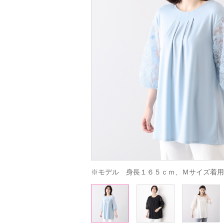
※モデル　身長１６５ｃｍ、Ｍサイズ着用