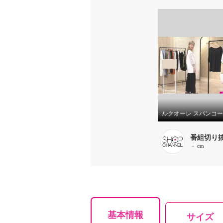
番組切り
－ cm
基本情報
サイズ