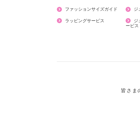
【素材】
ファッションサイズガイド
ジ
・表地：ポリエステル８５％、レー
（セルロース）５％
ラッピングサービス
ジ
ービス
・裏地：ポリエステル１００％
【メンテナンス（絵表示ラベル）】
・手洗い：可
・漂白処理：塩素系・酸素系漂白不
・タンブル乾燥：不可
・自然乾燥：日陰の吊り干し
・アイロン仕上げ：可（低温）
・ドライクリーニング：石油系ドラ
皆さま
・ウエットクリーニング：可
【メンテナンス（ケアラベル）】
・単品洗い
・水や汗などによる色落ち、色移り
・摩擦による色落ち、色移り注意
・毛玉が生じるおそれあり