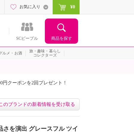
¥0
お気に入り
商品を探す
SCピープル
旅・趣味・暮らし
グルメ・お酒
コレクターズ
00円クーポンを2回プレゼント！
届いて当たる！サプライズ
このブランドの新着情報を受け取る
品さを演出 グレースフル ツイ