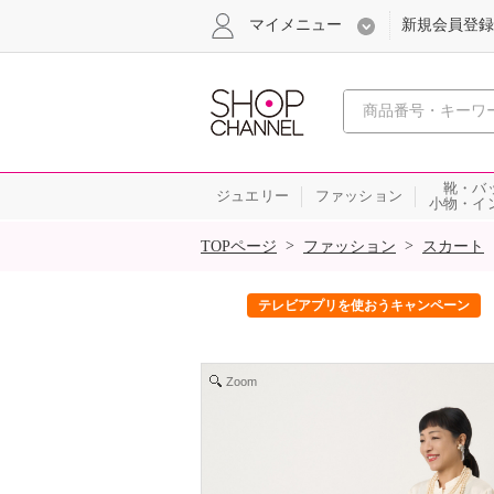
マイメニュー
新規会員登録
心おどる、瞬
靴・バ
ジュエリー
ファッション
小物・イ
SALE
>
>
TOPページ
ファッション
スカート
ック！
テレビアプリを使おうキャンペーン
Zoom