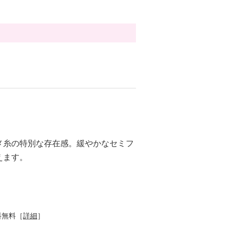
メ糸の特別な存在感。緩やかなセミフ
えます。
料無料［
詳細
］