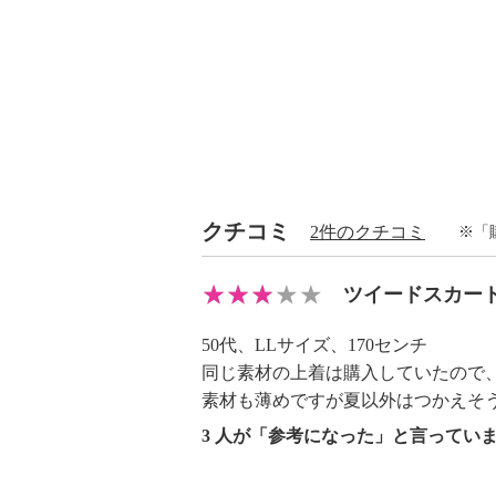
・過度な力をかけない
【原産国（地）】
・中国製
クチコミ
2件のクチコミ
※「
ツイードスカー
50代、LLサイズ、170センチ
同じ素材の上着は購入していたので
素材も薄めですが夏以外はつかえそ
3 人が「参考になった」と言ってい