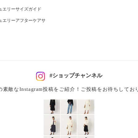
ュエリーサイズガイド
ヨン１０％、再生繊維
ュエリーアフターケアサ
可
#ショップチャンネル
イクリーニング可
の素敵なInstagram投稿をご紹介！ご投稿をお待ちしてお
注意