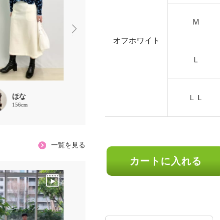
Ｍ
オフホワイト
Ｌ
ほな
MLドッチ
宮田理江
ＬＬ
156cm
155cm
161cm
一覧を見る
カートに入れる