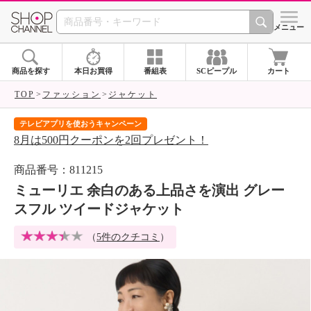
SHOP CHANNEL 
メニュー
商品を探す
本日お買得
番組表
SCピープル
カート
TOP
ファッション
ジャケット
テレビアプリを使おうキャンペーン
届
8月は500円クーポンを2回プレゼント！
ご
商品番号：811215
ミューリエ 余白のある上品さを演出 グレー
スフル ツイードジャケット
（
5件のクチコミ
）