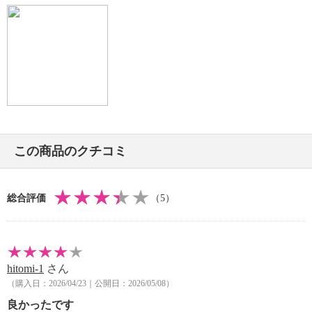
・アイロン仕上げ：可（低温）
・ドライクリーニング：石油系ドライクリーニング可
・ウエットクリーニング：可
【メンテナンス（ケアラベル）】
・単品洗い
・水や汗などによる色落ち、色移り注意
・摩擦による色落ち、色移り注意
・毛玉が生じるおそれあり
・過度な力をかけない
この商品のクチコミ
【原産国（地）】
・中国製
総合評価
（5）
hitomi-1
さん
（購入日：2026/04/23｜公開日：2026/05/08）
良かったです