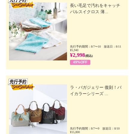
長い毛足で汚れをキャッチ
パルスイクロス 薄...
先行予約期間：8/7〜10 放送日：8/11
¥5,940
¥2,998
(税込)
49%OFF
先行SSV
ラ・バガジェリー 復刻！バ
イカラーシリーズ ...
先行予約期間：8/7〜9 放送日：8/10
¥15,800