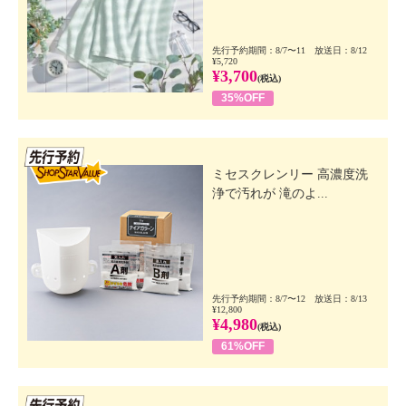
先行予約期間：8/7〜11 放送日：8/12
¥5,720
¥3,700
(税込)
35%OFF
先行SSV
ミセスクレンリー 高濃度洗
浄で汚れが 滝のよ...
先行予約期間：8/7〜12 放送日：8/13
¥12,800
¥4,980
(税込)
61%OFF
先行SSV