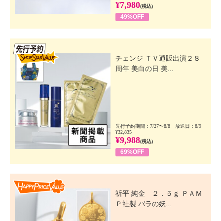
¥7,980
(税込)
49%OFF
先行SSV
チェンジ ＴＶ通販出演２８
周年 美白の日 美...
先行予約期間：7/27〜8/8 放送日：8/9
¥32,835
¥9,988
(税込)
69%OFF
Happy Price Value
祈平 純金 ２．５ｇ ＰＡＭ
Ｐ社製 バラの妖...