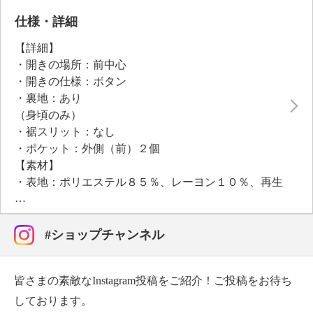
カジュアルなボトムスとも好相性で、日常からオケー
ジョンまで幅広く着こなせる一着です。
仕様・詳細
【詳細】
・開きの場所：前中心
・開きの仕様：ボタン
・裏地：あり
（身頃のみ）
・裾スリット：なし
・ポケット：外側（前）２個
【素材】
・表地：ポリエステル８５％、レーヨン１０％、再生
繊維（セルロース）５％
・裏地：ポリエステル１００％
【メンテナンス（絵表示ラベル）】
#ショップチャンネル
・手洗い：可
・漂白処理：塩素系・酸素系漂白不可
皆さまの素敵なInstagram投稿をご紹介！ご投稿をお待ち
・タンブル乾燥：不可
・自然乾燥：日陰の吊り干し
しております。