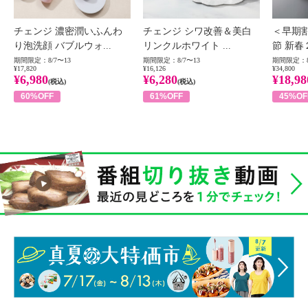
チェンジ 濃密潤いふんわ
チェンジ シワ改善＆美白
＜早期
り泡洗顔 バブルウォ...
リンクルホワイト ...
節 新春
期間限定：8/7〜13
期間限定：8/7〜13
期間限定：8
¥17,820
¥16,126
¥34,800
¥6,980
¥6,280
¥18,98
(税込)
(税込)
60%OFF
61%OFF
45%OF