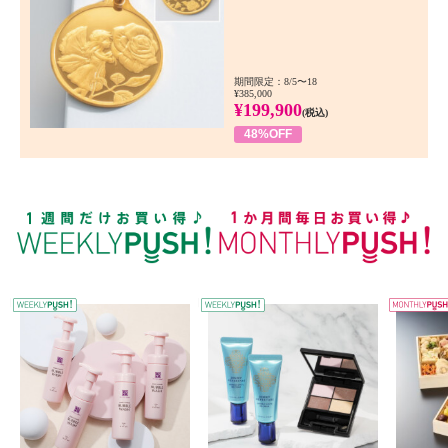
期間限定：8/5〜18
¥385,000
¥199,900
(税込)
48%OFF
WEEKLY PUSH
W