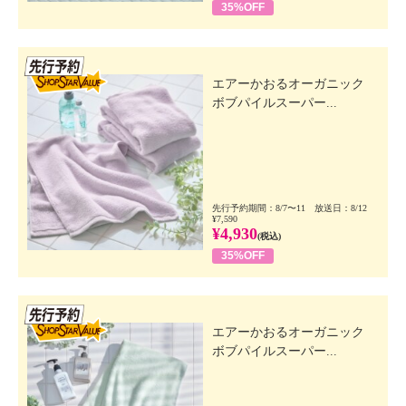
35%OFF
先行SSV
エアーかおるオーガニック
ボブパイルスーパー...
先行予約期間：8/7〜11 放送日：8/12
¥7,590
¥4,930
(税込)
35%OFF
先行SSV
エアーかおるオーガニック
ボブパイルスーパー...