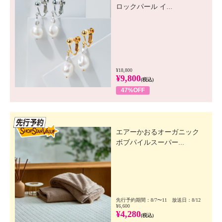
ロックパール イ...
¥18,800
¥9,800
(税込)
47%OFF
先行SSV
エアーかおるオーガニック
ボブパイルスーパー...
先行予約期間：8/7〜11 放送日：8/12
¥6,600
¥4,280
(税込)