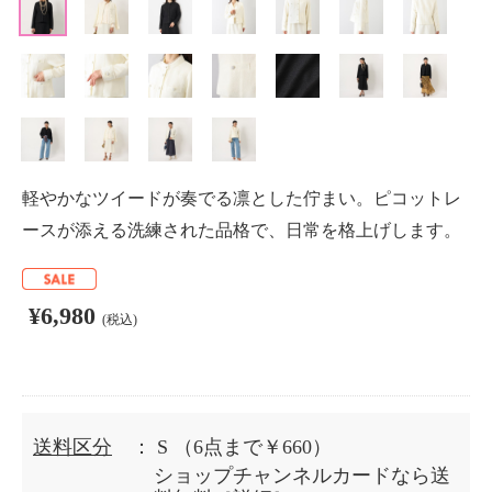
軽やかなツイードが奏でる凛とした佇まい。ピコットレ
ースが添える洗練された品格で、日常を格上げします。
¥6,980
(税込)
送料区分
： S
（6点まで￥660）
ショップチャンネルカードなら送