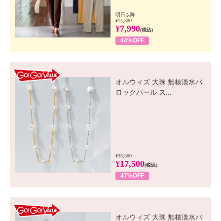
明日以降
¥14,300
¥7,990
(税込)
44%OFF
GO! GO! VALUE
オルウィズ 大珠 無核淡水バ
ロックパール ス...
¥33,500
¥17,500
(税込)
47%OFF
GO! GO! VALUE
オルウィズ 大珠 無核淡水バ