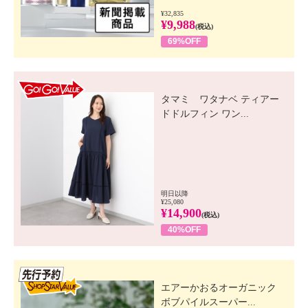
¥32,835
¥9,988
(税込)
69%OFF
GO! GO! VALUE
タマミ ワタナベ ティアー
ドドルフィン ワン...
明日以降
¥25,080
¥14,900
(税込)
40%OFF
先行SSV
エアーかおるオーガニック
ボブパイルスーパー...