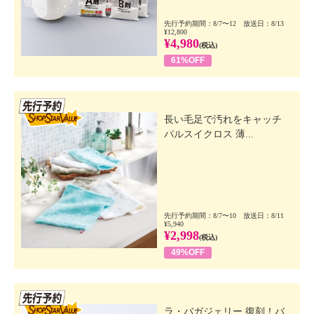
先行予約期間：8/7〜12 放送日：8/13
¥12,800
¥4,980
(税込)
61%OFF
先行SSV
長い毛足で汚れをキャッチ
パルスイクロス 薄...
先行予約期間：8/7〜10 放送日：8/11
¥5,940
¥2,998
(税込)
49%OFF
先行SSV
ラ・バガジェリー 復刻！バ