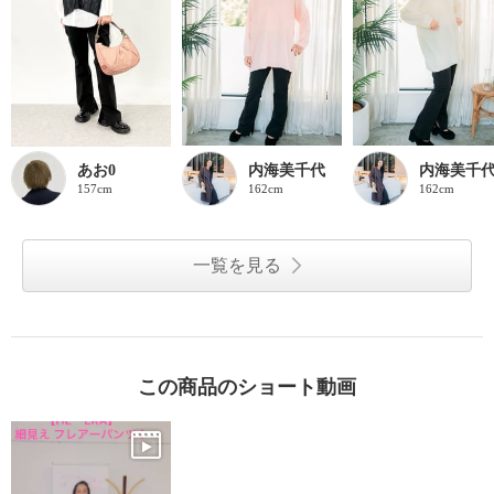
あお0
内海美千代
内海美千
157cm
162cm
162cm
一覧を見る
この商品のショート動画