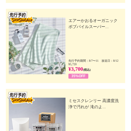
先行SSV
エアーかおるオーガニック
ボブパイルスーパー...
先行予約期間：8/7〜11 放送日：8/12
¥5,720
¥3,700
(税込)
35%OFF
先行SSV
ミセスクレンリー 高濃度洗
浄で汚れが 滝のよ...