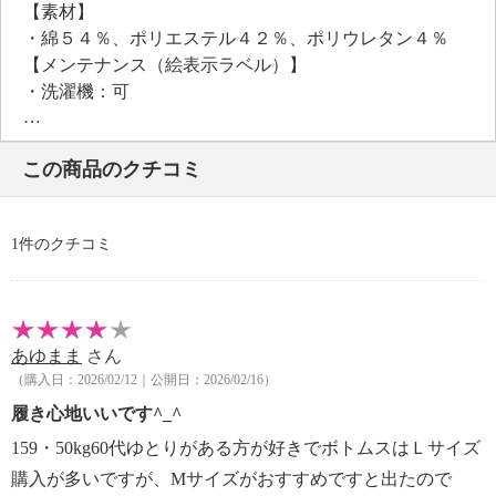
【素材】
・綿５４％、ポリエステル４２％、ポリウレタン４％
【メンテナンス（絵表示ラベル）】
・洗濯機：可
・漂白処理：塩素系・酸素系漂白不可
・タンブル乾燥：不可
この商品のクチコミ
・自然乾燥：日陰の吊り干し
・アイロン仕上げ：可（中温）
・ドライクリーニング：不可
1件のクチコミ
・ウエットクリーニング：可
【メンテナンス（ケアラベル）】
・長時間照射による変退色注意
・単品洗い
あゆまま
さん
・水や汗などによる色落ち、色移り注意
（購入日：2026/02/12｜公開日：2026/02/16）
・摩擦による色落ち、色移り注意
【個体差あり】
履き心地いいです^_^
・個体差あり
159・50kg60代ゆとりがある方が好きでボトムスはＬサイズ
【原産国（地）】
購入が多いですが、Mサイズがおすすめですと出たので
・中国製