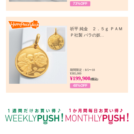
73%OFF
Happy Price Value
祈平 純金 ２．５ｇ ＰＡＭ
Ｐ社製 バラの妖...
期間限定：8/5〜18
¥385,000
¥199,900
(税込)
48%OFF