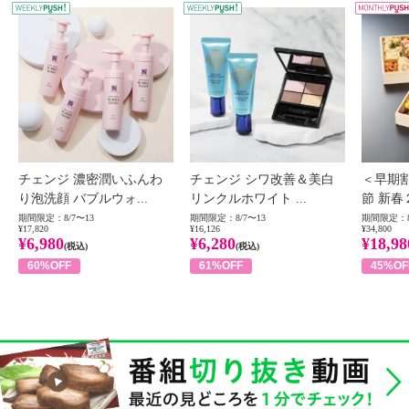
WEEKLY PUSH
W
チェンジ 濃密潤いふんわ
チェンジ シワ改善＆美白
＜早期
り泡洗顔 バブルウォ...
リンクルホワイト ...
節 新春
期間限定：8/7〜13
期間限定：8/7〜13
期間限定：8
¥17,820
¥16,126
¥34,800
¥6,980
¥6,280
¥18,98
(税込)
(税込)
60%OFF
61%OFF
45%OF