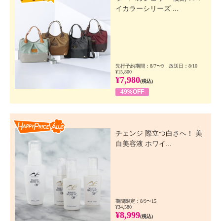
イカラーシリーズ ...
先行予約期間：8/7〜9 放送日：8/10
¥15,800
¥7,980
(税込)
49%OFF
Happy Price Value
チェンジ 際立つ白さへ！ 美
白美容液 ホワイ...
期間限定：8/9〜15
¥34,580
¥8,999
(税込)