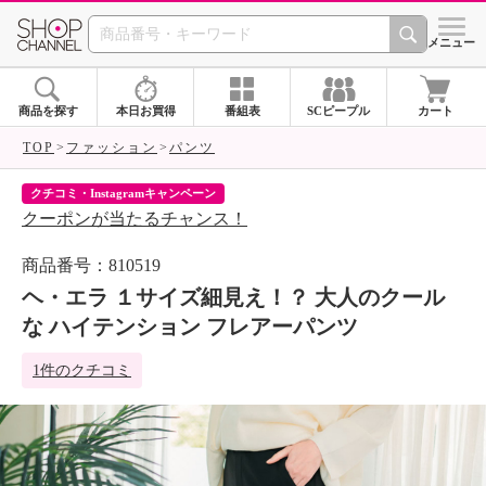
SHOP CHANNEL 
メニュー
商品を探す
本日お買得
番組表
SCピープル
カート
TOP
ファッション
パンツ
クチコミ・Instagramキャンペーン
ネ
クーポンが当たるチャンス！
ネ
商品番号：810519
ヘ・エラ １サイズ細見え！？ 大人のクール
な ハイテンション フレアーパンツ
1件のクチコミ