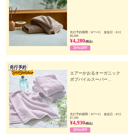
先行予約期間：8/7〜11 放送日：8/12
¥6,600
¥4,280
(税込)
35%OFF
先行SSV
エアーかおるオーガニック
ボブパイルスーパー...
先行予約期間：8/7〜11 放送日：8/12
¥7,590
¥4,930
(税込)
35%OFF