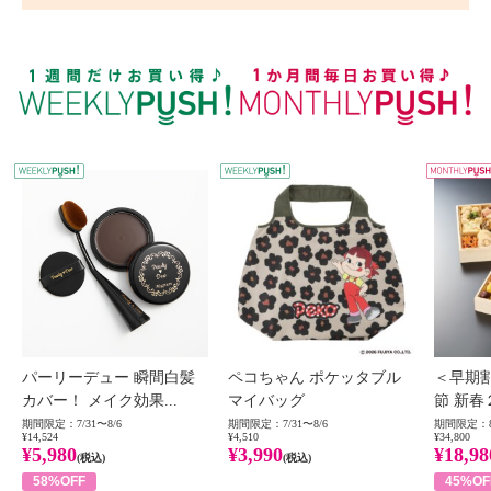
WEEKLY PUSH
W
パーリーデュー 瞬間白髪
ペコちゃん ポケッタブル
＜早期
カバー！ メイク効果...
マイバッグ
節 新春
期間限定：7/31〜8/6
期間限定：7/31〜8/6
期間限定：8
¥14,524
¥4,510
¥34,800
¥5,980
¥3,990
¥18,98
(税込)
(税込)
58%OFF
45%OF