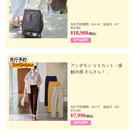
先行予約期間：8/4〜6 放送日：8/7
¥44,000
¥18,900
(税込)
57%OFF
先行SSV
アンダモン ＵＶカット・接
触冷感 さらさら！...
先行予約期間：8/2〜7 放送日：8/8
¥14,300
¥7,990
(税込)
44%OFF