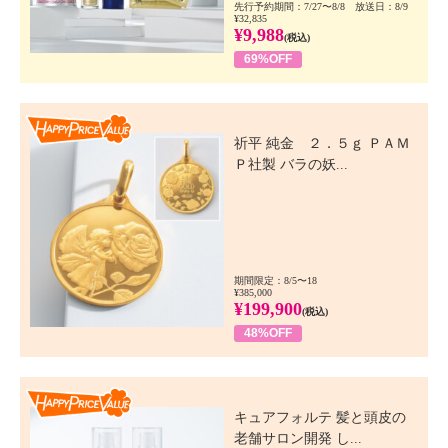
先行予約期間：7/27〜8/8 放送日：8/9
¥32,835
¥9,988
(税込)
69%OFF
Happy Price Value
祈平 純金 ２．５ｇ ＰＡＭ
Ｐ社製 バラの妖...
期間限定：8/5〜18
¥385,000
¥199,900
(税込)
48%OFF
Happy Price Value
キュアフォルテ 髪と頭皮の
老舗サロン開発 し...