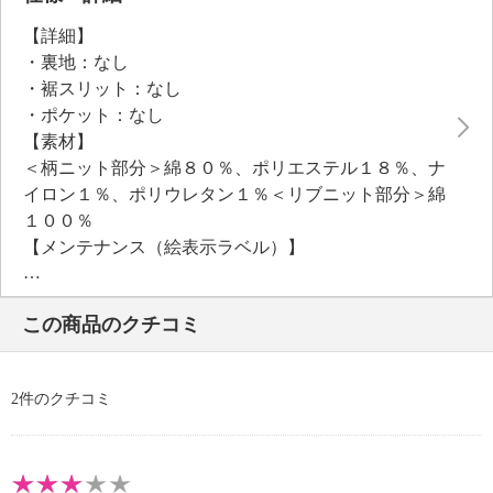
裾のカッティングも、さりげないデザインポイントに
【詳細】
なっています。
・裏地：なし
・裾スリット：なし
・ポケット：なし
【素材】
＜柄ニット部分＞綿８０％、ポリエステル１８％、ナ
イロン１％、ポリウレタン１％＜リブニット部分＞綿
１００％
【メンテナンス（絵表示ラベル）】
・手洗い：可
・漂白処理：塩素系・酸素系漂白不可
この商品のクチコミ
・タンブル乾燥：不可
・自然乾燥：日陰の吊り干し
・アイロン仕上げ：可（低温）
2件のクチコミ
・ドライクリーニング：石油系ドライクリーニング可
・ウエットクリーニング：可
【メンテナンス（ケアラベル）】
・長時間照射による変退色注意