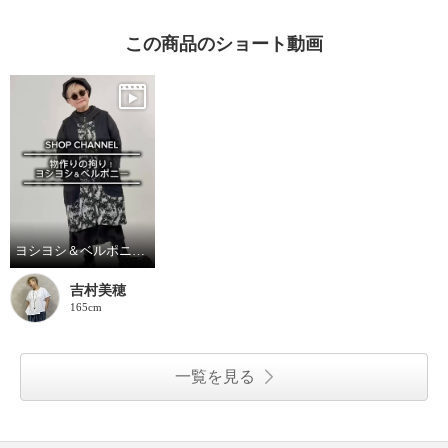
この商品のショート動画
ヨシヨシ＆ベルポニーコラボ❣️《ミホさん着用動画🎥》
吉村美穂
165cm
一覧を見る