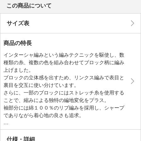
この商品について
サイズ表
商品の特長
インターシャ編みという編みテクニックを駆使し、数
種類の糸、複数の色を組み合わせてブロック柄に編み
上げました。
ブロックの立体感を出すため、リンクス編みで表目と
裏目を交互に使い分けています。
さらに、一部のブロックにはストレッチ糸を使用する
ことで、縮みによる独特の編地変化をプラス。
袖部分には綿１００％のリブ編みを採用し、シャープ
でありながら着心地の良さも追求。
襟は前身頃の編み続きのボトルネック。
後ろ襟はリブをリンキングで別付けすることで、首元
にフィットするつくりに。
仕様・詳細