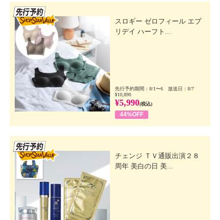
先行SSV
スロギー ゼロフィール エブ
リデイ ハーフト...
先行予約期間：8/1〜6 放送日：8/7
¥10,890
¥5,990
(税込)
44%OFF
先行SSV
チェンジ ＴＶ通販出演２８
周年 美白の日 美...