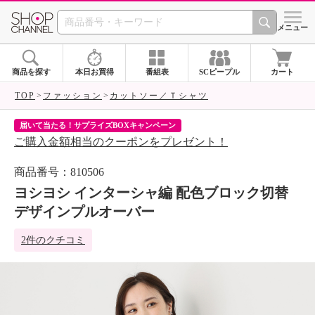
SHOP CHANNEL 
メニュー
商品を探す
本日お買得
番組表
SCピープル
カート
TOP
ファッション
カットソー／Ｔシャツ
届いて当たる！サプライズBOXキャンペーン
ク
ご購入金額相当のクーポンをプレゼント！
ク
商品番号：810506
ヨシヨシ インターシャ編 配色ブロック切替
デザインプルオーバー
2件のクチコミ