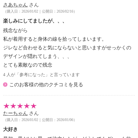
さあちゃん
さん
・単品洗い
（購入日：2026/01/02｜公開日：2026/02/16）
・摩擦による色落ち、色移り注意
・素材の特性上、多少の縮みあり
楽しみにしてましたが、、、
・毛玉が生じるおそれあり
残念ながら
・過度な力をかけない
私が着用すると身体の線を拾ってしまいます。
【個体差あり】
ジレなど合わせると気にならないと思いますがせっかくの
・個体差あり
デザインが隠れてしまう、、、
【原産国（地）】
・日本製
とても素敵なので残念
4 人が「参考になった」と言っています
このお客様の他のクチコミを見る
たーちゃん
さん
（購入日：2026/01/02｜公開日：2026/01/06）
大好き