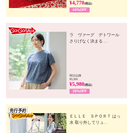
¥4,770
(税込)
44%OFF
GO! GO! VALUE
ラ ヴァーグ デトワール
さりげなく決まる ...
明日以降
¥9,900
¥5,980
(税込)
39%OFF
先行SSV
ＥＬＬＥ ＳＰＯＲＴ はっ
水 取り外してリュ...