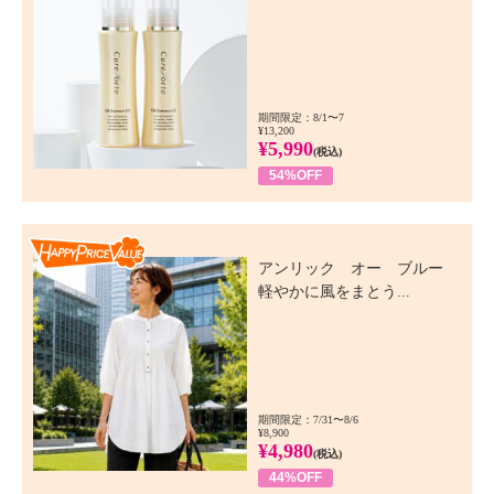
期間限定：8/1〜7
¥13,200
¥5,990
(税込)
54%OFF
Happy Price Value
アンリック オー ブルー
軽やかに風をまとう...
期間限定：7/31〜8/6
¥8,900
¥4,980
(税込)
44%OFF