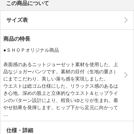
この商品について
サイズ表
商品の特長
●ＳＨＯＰオリジナル商品
表面感のあるニットジョーゼット素材を使用した、上
品なジョガーパンツです。素材の目付（生地の重さ）
にまでこだわり、美しい落ち感を実現しました。
ウエストは総ゴム仕様にした、リラックス感のあるは
き心地。深めの股上と立体的なウエスト＆ヒップライ
ンのパターン設計により、程良いゆとりが生まれ、着
やせ効果を発揮します。ヒップ下から足元に向かって
緩やかに絞られたデザインが、脚をすらりと細く見せ
てくれるポイントです。
裾はリブカットソーではなく、テンションとリブ幅に
仕様・詳細