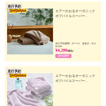
先行SSV
エアーかおるオーガニック
ボブパイルスーパー...
先行予約期間：8/7〜11 放送日：8/12
¥6,600
¥4,280
(税込)
35%OFF
先行SSV
エアーかおるオーガニック
ボブパイルスーパー...