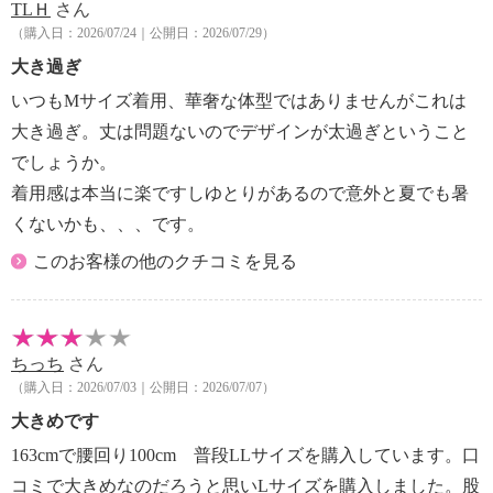
TLＨ
さん
・長時間照射による変退色注意
（購入日：2026/07/24｜公開日：2026/07/29）
・摩擦による色落ち、色移り注意
・無蛍光洗剤使用
大き過ぎ
【原産国（地）】
いつもMサイズ着用、華奢な体型ではありませんがこれは
・中国製
大き過ぎ。丈は問題ないのでデザインが太過ぎということ
でしょうか。
着用感は本当に楽ですしゆとりがあるので意外と夏でも暑
くないかも、、、です。
このお客様の他のクチコミを見る
ちっち
さん
（購入日：2026/07/03｜公開日：2026/07/07）
大きめです
163cmで腰回り100cm 普段LLサイズを購入しています。口
コミで大きめなのだろうと思いLサイズを購入しました。股