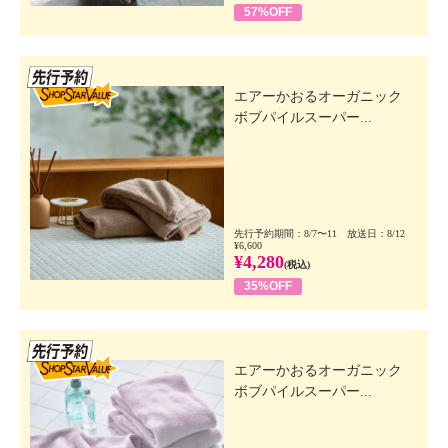
57%OFF
先行SSV
エアーかおるオーガニック
ボブパイルスーパー...
先行予約期間：8/7〜11 放送日：8/12
¥6,600
¥4,280
(税込)
35%OFF
先行SSV
エアーかおるオーガニック
ボブパイルスーパー...