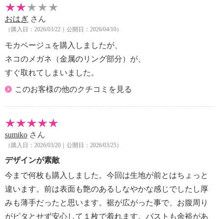
・水や汗などによる色落ち、色移り注意
おはぎ
さん
・摩擦による色落ち、色移り注意
（購入日：2026/03/22｜公開日：2026/04/10）
・素材の特性上、多少の縮みあり
・ネット使用
モカベージュを購入しましたが、
【個体差あり】
ネコのメガネ（金属のリング部分）が、
・個体差あり
すぐ取れてしまいました。
【原産国（地）】
このお客様の他のクチコミを見る
・中国製
sumiko
さん
（購入日：2026/03/20｜公開日：2026/03/25）
デザインが素敵
今まで何枚も購入しました。今回は生地が前とはちょっと
違います。前は表面も艶のあるしなやかな感じでしたし厚
みも薄手だったと思います。裾が広がった事で、お腹周り
がピタとせず安心して１枚で着れます。バストも余裕があ