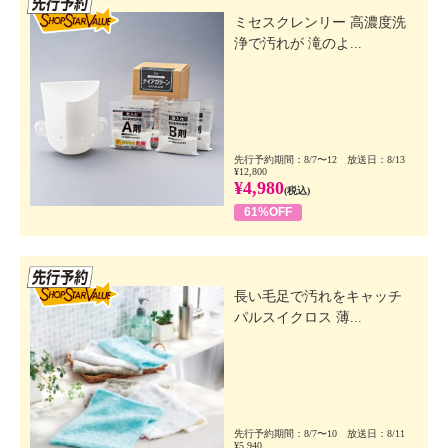
ミセスクレンリー 高濃度洗
浄で汚れが 滝のよ...
先行予約期間：8/7〜12 放送日：8/13
¥12,800
¥4,980
(税込)
61%OFF
先行SSV
長い毛足で汚れをキャッチ
パルスイクロス 薄...
先行予約期間：8/7〜10 放送日：8/11
¥5,940