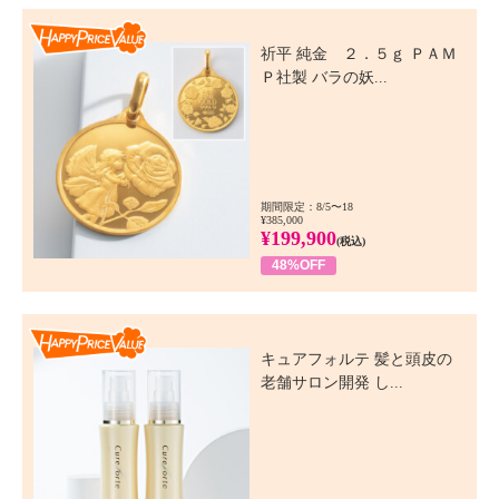
Happy Price Value
祈平 純金 ２．５ｇ ＰＡＭ
Ｐ社製 バラの妖...
期間限定：8/5〜18
¥385,000
¥199,900
(税込)
48%OFF
Happy Price Value
キュアフォルテ 髪と頭皮の
老舗サロン開発 し...