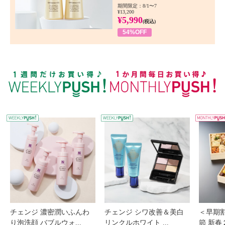
期間限定：8/1〜7
¥13,200
¥5,990
(税込)
54%OFF
WEEKLY PUSH
W
チェンジ 濃密潤いふんわ
チェンジ シワ改善＆美白
＜早期
り泡洗顔 バブルウォ...
リンクルホワイト ...
節 新春