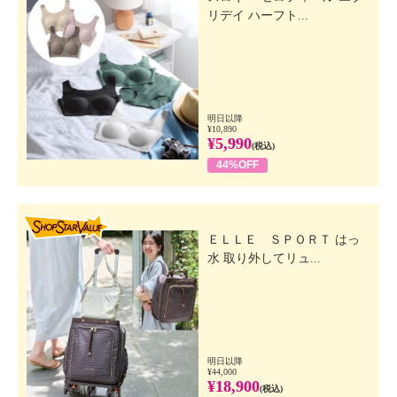
リデイ ハーフト...
明日以降
¥10,890
¥5,990
(税込)
44%OFF
SHOP STAR VALUE
ＥＬＬＥ ＳＰＯＲＴ はっ
水 取り外してリュ...
明日以降
¥44,000
¥18,900
(税込)