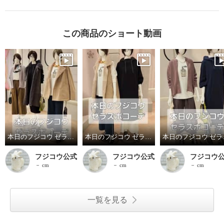
この商品のショート動画
本日のフジコウ ゼラスポコーデ
本日のフジコウ ゼラスポコーデ
本日の
フジコウ公式
フジコウ公式
フジコウ
－ cm
－ cm
－ cm
一覧を見る