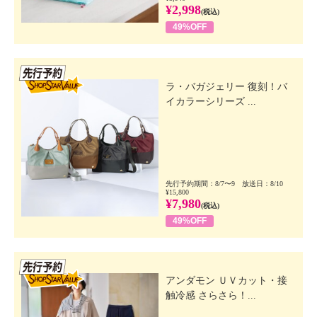
¥2,998
(税込)
49%OFF
先行SSV
ラ・バガジェリー 復刻！バ
イカラーシリーズ ...
先行予約期間：8/7〜9 放送日：8/10
¥15,800
¥7,980
(税込)
49%OFF
先行SSV
アンダモン ＵＶカット・接
触冷感 さらさら！...