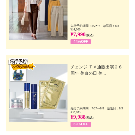
先行予約期間：8/2〜7 放送日：8/8
¥14,300
¥7,990
(税込)
44%OFF
先行SSV
チェンジ ＴＶ通販出演２８
周年 美白の日 美...
先行予約期間：7/27〜8/8 放送日：8/9
¥32,835
¥9,988
(税込)
69%OFF