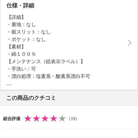
着丈は長すぎず短すぎない長さにこだわっており、イ
仕様・詳細
ンでもアウトでも決まるつくり。
【詳細】
お手持ちのさまざまなボトムスとも合わせやすく、着
・裏地：なし
こなしの幅がぐっと広がります。
・裾スリット：なし
・ポケット：なし
【素材】
・綿１００％
【メンテナンス（絵表示ラベル）】
・手洗い：可
・漂白処理：塩素系・酸素系漂白不可
・タンブル乾燥：不可
・自然乾燥：日陰の吊り干し
この商品のクチコミ
・アイロン仕上げ：可（高温）
・ドライクリーニング：不可
・ウエットクリーニング：可
総合評価
（19）
【メンテナンス（ケアラベル）】
・長時間照射による変退色注意
・単品洗い