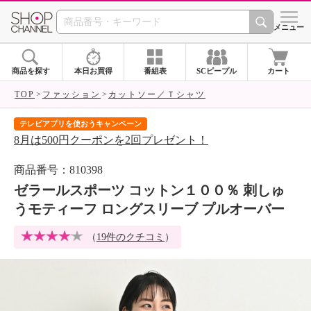
SHOP CHANNEL 
メニュー
商品を探す
本日お買得
番組表
SCピープル
カート
TOP
ファッション
カットソー／Ｔシャツ
テレビアプリを使おうキャンペーン
届
8月は500円クーポンを2回プレゼント！
ご
商品番号：810398
ゼラールスポーツ コットン１００％ 刺しゅ
うモティーフ ロングスリーブ プルオーバー
（
19件のクチコミ
）