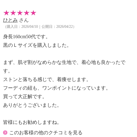
【メンテナンス（ケアラベル）】
・長時間照射による変退色注意
ひとみ
さん
・単品洗い
（購入日：2026/04/10｜公開日：2026/04/22）
・水や汗などによる色落ち、色移り注意
・摩擦による色落ち、色移り注意
身長160cm50代です。
・毛玉が生じるおそれあり
黒のＬサイズを購入しました。
【原産国（地）】
・中国製
まず、肌ぞ割がなめらかな生地で、着心地も良かったで
す。
ストンと落ちる感じで、着痩せします。
フーディの紐も、ワンポイントになっています。
買って大正解です。
ありがとうございました。
皆様にもお勧めしますね。
このお客様の他のクチコミを見る