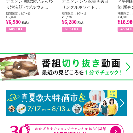
チェンジ 濃密潤いふんわ
チェンジ シワ改善＆美白
＜早期
り泡洗顔 バブルウォ...
リンクルホワイト ...
節 新春
期間限定：8/7〜13
期間限定：8/7〜13
期間限定：8
¥17,820
¥16,126
¥34,800
¥6,980
¥6,280
¥18,98
(税込)
(税込)
60%OFF
61%OFF
45%OF