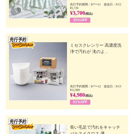
先行予約期間：8/7〜11 放送日：8/12
¥5,720
¥3,700
(税込)
35%OFF
先行SSV
ミセスクレンリー 高濃度洗
浄で汚れが 滝のよ...
先行予約期間：8/7〜12 放送日：8/13
¥12,800
¥4,980
(税込)
61%OFF
先行SSV
長い毛足で汚れをキャッチ
パルスイクロス 薄...