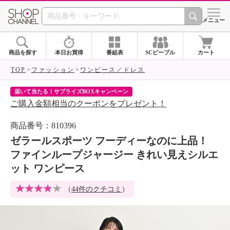
SHOP CHANNEL 
メニュー
商品を探す
本日お買得
番組表
SCピープル
カート
TOP
ファッション
ワンピース／ドレス
届いて当たる！サプライズBOXキャンペーン
ク
ご購入金額相当のクーポンをプレゼント！
ク
商品番号：810396
ゼラールスポーツ フーディーなのに上品！
ファインループジャージー きれい見えシルエ
ット ワンピース
（
44件のクチコミ
）