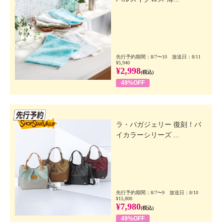
先行予約期間：8/7〜10 放送日：8/11
¥5,940
¥2,998
(税込)
49%OFF
先行SSV
ラ・バガジェリー 復刻！バ
イカラーシリーズ ...
先行予約期間：8/7〜9 放送日：8/10
¥15,800
¥7,980
(税込)
49%OFF