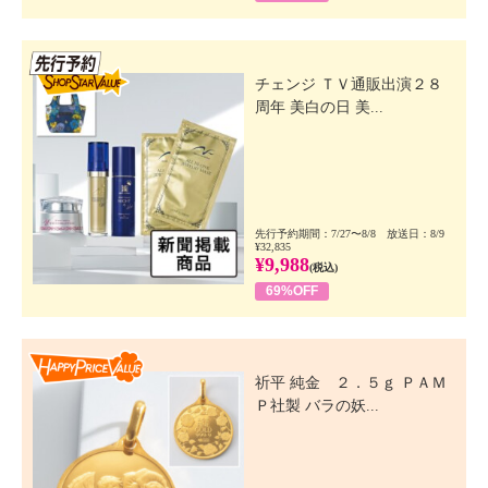
先行SSV
チェンジ ＴＶ通販出演２８
周年 美白の日 美...
先行予約期間：7/27〜8/8 放送日：8/9
¥32,835
¥9,988
(税込)
69%OFF
Happy Price Value
祈平 純金 ２．５ｇ ＰＡＭ
Ｐ社製 バラの妖...