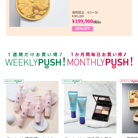
期間限定：8/5〜18
¥385,000
¥199,900
(税込)
48%OFF
WEEKLY PUSH
W