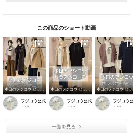
この商品のショート動画
本日のフジコウ ゼラスポコーデ
本日のフジコウ ゼラスポコーデ
本日の
フジコウ公式
フジコウ公式
フジコウ
－ cm
－ cm
－ cm
一覧を見る