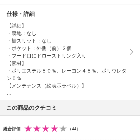
裾にかけてほんのりとカーブを描くラウンドシルエッ
トが身体を包み込んで、女性らしさを醸し出します。
仕様・詳細
【詳細】
・裏地：なし
・裾スリット：なし
・ポケット：外側（前）２個
・フード口にドローストリング入り
【素材】
・ポリエステル５０％、レーヨン４５％、ポリウレタ
ン５％
【メンテナンス（絵表示ラベル）】
・手洗い：可
・漂白処理：塩素系・酸素系漂白不可
この商品のクチコミ
・タンブル乾燥：不可
・自然乾燥：日陰の吊り干し
・アイロン仕上げ：可（低温）
総合評価
（44）
・ドライクリーニング：不可
・ウエットクリーニング：可