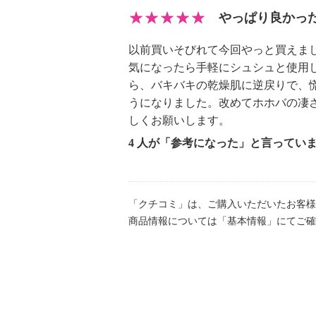
ントイン、ＰＣＡ−Ｎａ、ダイズ油
やっぱり良かっ
ＥＧ−６０水添ヒマシ油、乳酸Ｎａ、
以前買いそびれて今回やっと買えま
ン、フェノキシエタノール
気になったら手軽にシュシュと使用
【使用上の注意事項】
ら、バキバキの乾燥肌に逆戻りで、
・傷、はれもの、湿疹等、異常のあ
うになりました。改めてホホバの凄
ないでください。
しくお願いします。
お肌に異常が生じていないかよく
4 人が「参考になった」と言ってい
い。
・化粧品がお肌に合わないときや次
た場合には、ご使用をおやめくださ
そのまま化粧品類のご使用を続けま
「クチコミ」は、ご購入いただいたお客様
商品情報については「基本情報」にてご確
ることがありますので、
皮膚科専門医等にご相談されるこ
・ご使用中、赤味、はれ、かゆみ
等）や黒ずみ等の異常があらわれた
・ご使用後のお肌に、直射日光があ