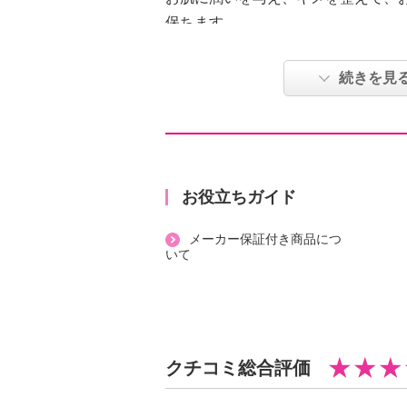
保ちます。
従来品「シーズンズＡＪミスト」と
スプレー容器を使用。
続きを見
香りにもこだわり、ベルガモット果
ジ果皮油、レモングラス葉油、ニオ
ランイラン花油、ラベンダー油を配
お肌にハリ・ツヤ・潤いを与え、キ
へと導くアメリカ産のケイコ種のプ
お役立ちガイド
（ホホバ種子油）をはじめとした美
メーカー保証付き商品につ
＜配合／無配合表示＞
いて
合成香料不使用、ノンアルコール、
＜アロマブライトニングオイルミス
【使用方法】
クチコミ総合評価
・目と口を閉じ、お肌から２０ｃｍ
い。