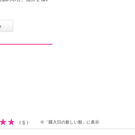
比べ、より細かい霧状の
る
実油、マンダリンオレン
イテンジクアオイ油、イ
合しました。
メの整った柔らかなお肌
レミアムホホバオイル
容成分を配合しました。
タール系色素不使用
ト １００ｍｌ＞
程離してご使用くださ
（
6
）
※「購入日の新しい順」に表示