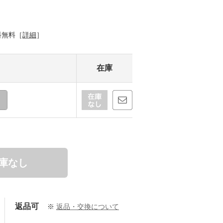
料無料［
詳細
］
在庫
庫なし
返品可
※
返品・交換について