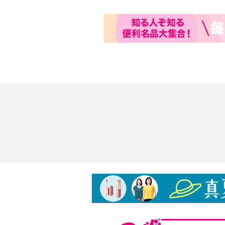
常があらわれた場合。
・目に入らないようにご注意くださ
こすらずに水で直ちに洗い流してく
・ご使用後は必ずしっかりキャップ
・乳幼児の手の届かない所に保管し
・極端に高温又は低温の場所、直射
管しないでください。
・天然原料を使用しているため、製
がありますが、品質には問題ありま
＜アロマブライトニングオイルミス
１００ｍｌ＞
【内容】
・ヒマワリ模様容器
【使用方法】
・目と口を閉じ、お肌から２０ｃｍ
い。