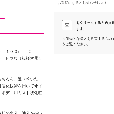
お買得になるとお知らせします
をクリックすると再入
ます。
※優先的な購入を約束するもの
をご覧ください。
ト １００ｍｌ×２
ト ヒマワリ模様容器１
もちろん、髪（乾いた
可溶化技術を用いてオイ
・ボディ用ミスト状化粧
お肌の水分、油分を補い