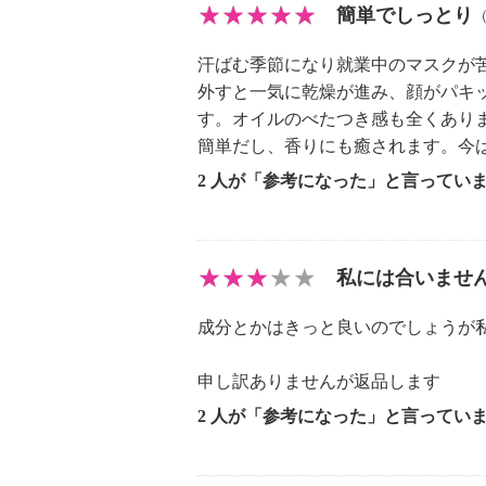
スプレー後は軽く両手でなじませ
簡単でしっとり
・こんなお使い方ができます。
汗ばむ季節になり就業中のマスクが
お風呂上りや洗顔後のお顔や全身へ
外すと一気に乾燥が進み、顔がパキ
体へ、汗ばむボディへ、
す。オイルのべたつき感も全くあり
エアコンなどで乾燥しがちなお肌へ
簡単だし、香りにも癒されます。今
せ直しに。
2 人が「参考になった」と言ってい
【全成分】
・水、ペンチレングリコール、トリ
−５０水添ヒマシ油、ホホバ種子油
酸アスコルビル、リンゴ果実培養細
私には合いませ
アオイ花／葉／茎エキス、クダモノ
成分とかはきっと良いのでしょうが
アミノカプロン酸、ホホバ葉エキス
マツヨイグサ種子エキス、ボタンエ
申し訳ありませんが返品します
エキス、アルテア根エキス、ニンジ
2 人が「参考になった」と言ってい
エキス、ビサボロール、カキタンニ
油、マンダリンオレンジ果皮油、レ
テンジクアオイ油、イランイラン花