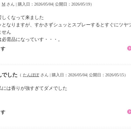
てください。
（
M
さん | 購入日：2026/05/04| 公開日：2026/05/19）
苦しくなって来ました
、お化粧直しにお顔全
ッとなりますが、すかさずシュッとスプレーするとすぐにツヤ
ません
、髪のパサつきや寝ぐ
は必需品になっていす・・・。
ます
イソステアリン酸ＰＥＧ
、テトラヘキシルデカン
胞エキス、ムラサキゴジ
んでした
（
たんぽぽ
さん | 購入日：2026/05/04| 公開日：2026/05/15）
トケイソウ果実エキス、
私には香りが強すぎてダメでした
、キハダ樹皮エキス、メ
キス、フユボダイジュ花
ン根エキス、アルニカ花
ます
ン、ベルガモット果実
モングラス葉油、ニオイ
油、ラベンダー油、アラ