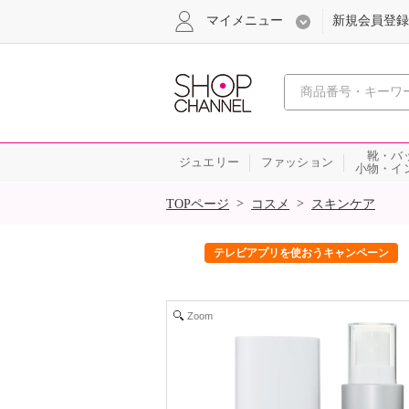
マイメニュー
新規会員登録
心おどる、瞬
靴・バ
ジュエリー
ファッション
小物・イ
SALE
>
>
TOPページ
コスメ
スキンケア
ック！
テレビアプリを使おうキャンペーン
Zoom