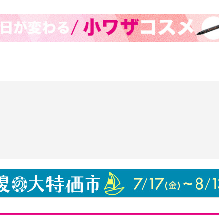
い。目に入った場合は、
ださい。
をしめてください。
てください。
日光のあたる場所には保
品毎に色味が異なること
せん。
ト ヒマワリ模様容器
程離してご使用くださ