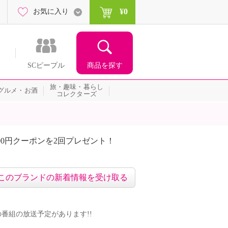
¥0
お気に入り
商品を探す
SCピープル
旅・趣味・暮らし
グルメ・お酒
コレクターズ
00円クーポンを2回プレゼント！
届いて当たる！サプライズ
このブランドの新着情報を受け取る
ンドの番組の放送予定があります!!