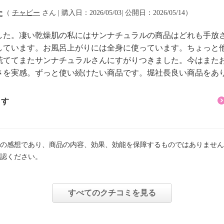
、ＢＧ、グリセリン、Ｐ
た
（
チャビー
さん | 購入日：2026/05/03| 公開日：2026/05/14）
セテス−２０、レシチ
した。凄い乾燥肌の私にはサンナチュラルの商品はどれも手放
しています。お風呂上がりには全身に使っています。ちょっと
慌ててまたサンナチュラルさんにすがりつきました。今はまた
る部位にはご使用になら
さを実感。ずっと使い続けたい商品です。堀社長良い商品をあ
注意してご使用くださ
ます
のような症状があらわれ
い。
すと、症状を悪化させ
の感想であり、商品の内容、効果、効能を保障するものではありません
認ください。
とをおすすめします。
、刺激、色抜け（白斑
すべてのクチコミを見る
場合。
たって上記のような異