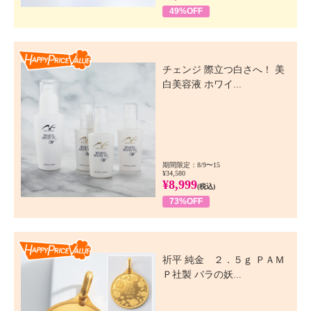
49%OFF
Happy Price Value
チェンジ 際立つ白さへ！ 美
白美容液 ホワイ...
期間限定：8/9〜15
¥34,580
¥8,999
(税込)
73%OFF
Happy Price Value
祈平 純金 ２．５ｇ ＰＡＭ
Ｐ社製 バラの妖...