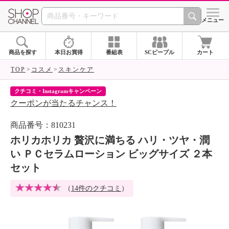
SHOP CHANNEL 
メニュー
商品を探す
本日お買得
番組表
SCピープル
カート
TOP
コスメ
スキンケア
クチコミ・Instagramキャンペーン
ネ
クーポンが当たるチャンス！
ネ
商品番号：810231
ホリカホリカ 贅沢に満ちる ハリ・ツヤ・潤
い ＰＣセラムローション ビッグサイズ ２本
セット
（
14件のクチコミ
）