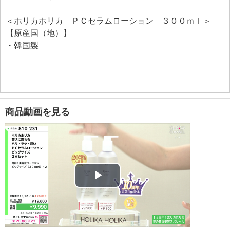
はじめとしたこだわりの美容成分を配合しています。
＜ホリカホリカ ＰＣセラムローション ３００ｍｌ＞
日本限定商品。
【原産国（地）】
＜配合／無配合表示＞
・韓国製
無鉱物油、無香料、ノンパラベン、ノンアルコール、
ノンオイル、タール系色素不使用、紫外線吸収剤不使
用
商品動画を見る
Play
Video