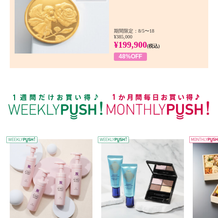
期間限定：8/5〜18
¥385,000
¥199,900
(税込)
48%OFF
WEEKLY PUSH
W