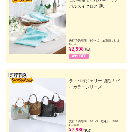
長い毛足で汚れをキャッチ
パルスイクロス 薄...
先行予約期間：8/7〜10 放送日：8/11
¥5,940
¥2,998
(税込)
49%OFF
先行SSV
ラ・バガジェリー 復刻！バ
イカラーシリーズ ...
先行予約期間：8/7〜9 放送日：8/10
¥15,800
¥7,980
(税込)