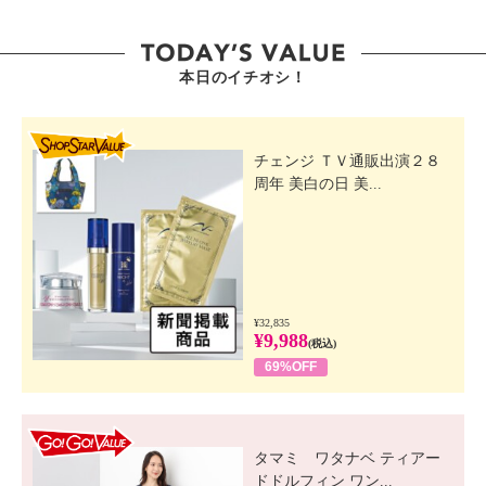
本日のイチオシ！
SHOP STAR VALUE
チェンジ ＴＶ通販出演２８
周年 美白の日 美...
¥32,835
¥9,988
(税込)
69%OFF
GO! GO! VALUE
タマミ ワタナベ ティアー
ドドルフィン ワン...