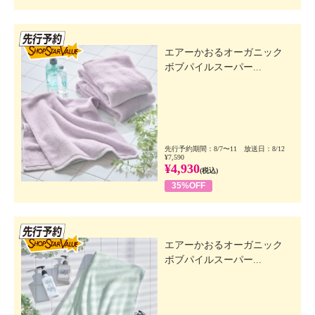
先行SSV
エアーかおるオーガニック
ボブパイルスーパー...
先行予約期間：8/7〜11 放送日：8/12
¥7,590
¥4,930
(税込)
35%OFF
先行SSV
エアーかおるオーガニック
ボブパイルスーパー...