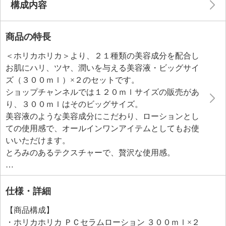
構成内容
商品の特長
＜ホリカホリカ＞より、２１種類の美容成分を配合し
お肌にハリ、ツヤ、潤いを与える美容液・ビッグサイ
ズ（３００ｍｌ）×２のセットです。
ショップチャンネルでは１２０ｍｌサイズの販売があ
り、３００ｍｌはそのビッグサイズ。
美容液のような美容成分にこだわり、ローションとし
ての使用感で、オールインワンアイテムとしてもお使
いいただけます。
とろみのあるテクスチャーで、贅沢な使用感。
角質層の隅々まで浸透し、潤いを与え、お肌を柔らげ
て、ハリ肌に導くインナースピアーナノ６０（パジナ
パボニカ葉状体エキス）、お肌のキメを整え、なめら
仕様・詳細
かな潤いのあるお肌に導く３種類の植物由来成分（マ
【商品構成】
ドンナリリー葉細胞エキス、ニンファエアコエルレア
・ホリカホリカ ＰＣセラムローション ３００ｍｌ×２
葉細胞エキス、ニンファエアアルバ葉細胞エキス）を