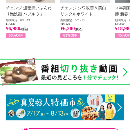
チェンジ 濃密潤いふんわ
チェンジ シワ改善＆美白
＜早期
り泡洗顔 バブルウォ...
リンクルホワイト ...
節 新春
期間限定：8/7〜13
期間限定：8/7〜13
期間限定：8
¥17,820
¥16,126
¥34,800
¥6,980
¥6,280
¥18,98
(税込)
(税込)
60%OFF
61%OFF
45%OF