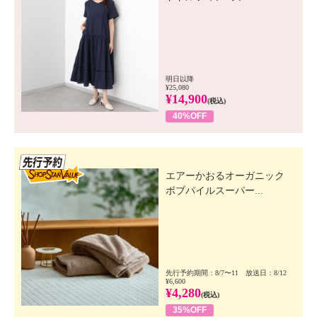
明日以降
¥25,080
¥14,900
(税込)
40%OFF
先行SSV
エアーかおるオーガニック
ボブパイルスーパー...
先行予約期間：8/7〜11 放送日：8/12
¥6,600
¥4,280
(税込)
35%OFF