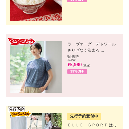
GO!GO! VALUE
ラ ヴァーグ デトワール
さりげなく決まる ...
明日以降
¥9,900
¥5,980
(税込)
39%OFF
SSV先行
先行予約受付中
ＥＬＬＥ ＳＰＯＲＴ はっ