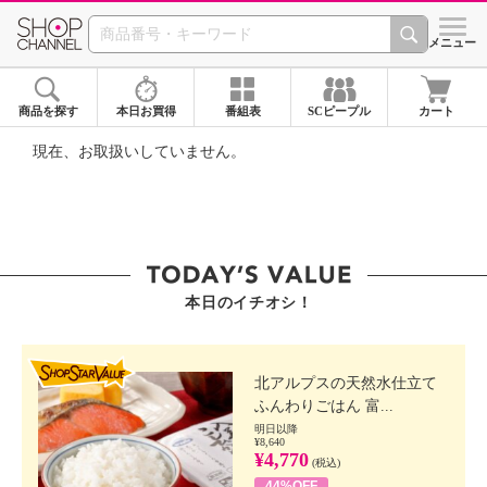
SHOP CHANNEL ショ
メニュー
商品を探す
本日お買得
番組表
SCピープル
カート
現在、お取扱いしていません。
本日のイチオシ！
SHOP STAR VALUE
北アルプスの天然水仕立て
ふんわりごはん 富...
明日以降
¥8,640
¥4,770
(税込)
44%OFF