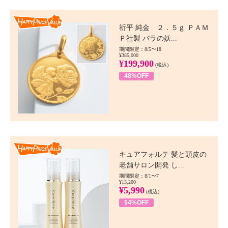
Happy Price value
祈平 純金 ２．５ｇ ＰＡＭ
Ｐ社製 バラの妖...
期間限定：8/5〜18
¥385,000
¥199,900
(税込)
48%OFF
Happy Price value
キュアフォルテ 髪と頭皮の
老舗サロン開発 し...
期間限定：8/1〜7
¥13,200
¥5,990
(税込)
54%OFF