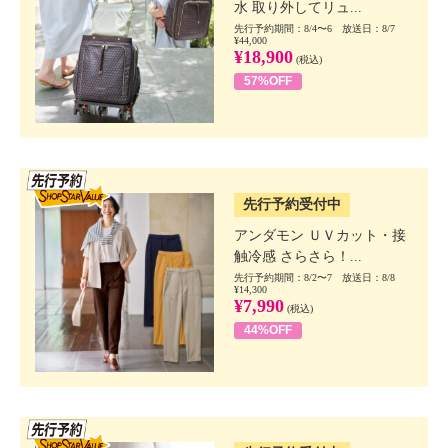
水 取り外してリュ...
先行予約期間：8/4〜6 放送日：8/7
¥44,000
¥18,900
(税込)
57%OFF
SSV先行
先行予約受付中
アンダモン ＵＶカット・接
触冷感 さらさら！...
先行予約期間：8/2〜7 放送日：8/8
¥14,300
¥7,990
(税込)
44%OFF
SSV先行