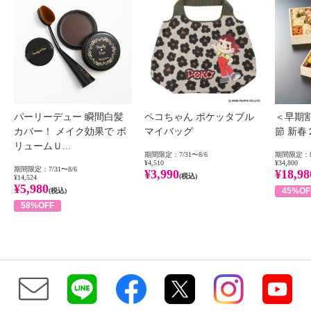
パーリーデュー 瞬間白髪
ペコちゃん ポケッタブル
＜早期
カバー！ メイク効果で ボ
マイバッグ
節 新
リュームＵ...
期間限定：7/31〜8/6
期間限定：8
¥4,510
¥34,800
期間限定：7/31〜8/6
¥3,990
¥18,98
(税込)
¥14,524
¥5,980
45%OF
(税込)
58%OFF