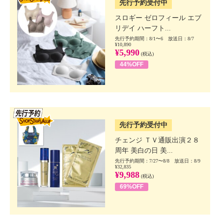
先行予約受付中
スロギー ゼロフィール エブ
リデイ ハーフト...
先行予約期間：8/1〜6 放送日：8/7
¥10,890
¥5,990
(税込)
44%OFF
SSV先行
先行予約受付中
チェンジ ＴＶ通販出演２８
周年 美白の日 美...
先行予約期間：7/27〜8/8 放送日：8/9
¥32,835
¥9,988
(税込)
69%OFF