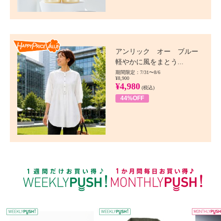
Happy Price value
アンリック オー ブルー
軽やかに風をまとう...
期間限定：7/31〜8/6
¥8,900
¥4,980
(税込)
44%OFF
WEEKLY PUSH
W