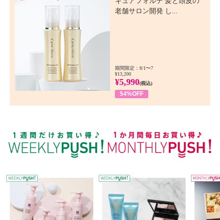
キュアフォルテ 髪と頭皮の
老舗サロン開発 し...
期間限定：8/1〜7
¥13,200
¥5,990
(税込)
54%OFF
WEEKLY PUSH
W