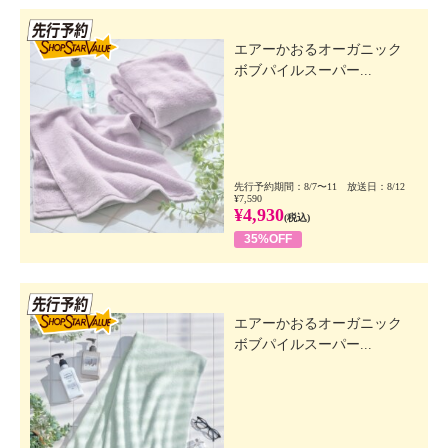
先行SSV
エアーかおるオーガニック
ボブパイルスーパー...
先行予約期間：8/7〜11 放送日：8/12
¥7,590
¥4,930
(税込)
35%OFF
先行SSV
エアーかおるオーガニック
ボブパイルスーパー...