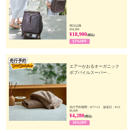
明日以降
¥44,000
¥18,900
(税込)
57%OFF
先行SSV
エアーかおるオーガニック
ボブパイルスーパー...
先行予約期間：8/7〜11 放送日：8/12
¥6,600
¥4,280
(税込)
35%OFF