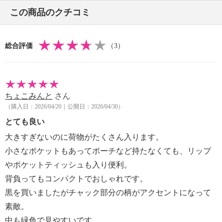
・外側：ポリエステル
この商品のクチコミ
・内側：ポリエステル
・ハンドル：ナイロン、塩化ビニル樹脂（ＰＶＣ）
・リュックストラップ：ポリエステル、ナイロン
総合評価
（3）
【サイズ】
・約縦３３．５ｃｍ×最大横２６ｃｍ×マチ１１ｃｍ
・ハンドル立ち上がり：約４ｃｍ
・リュックストラップ長さ：約６８〜９０ｃｍ
ちょこみんと
さん
・Ａ４サイズ：可
（購入日：2026/04/20｜公開日：2026/04/30）
【重さ】
・約５８０ｇ
とても良い
【メンテナンス】
大きすぎないのに荷物がたくさん入ります。
・水や汗などによる色落ち、色移り注意
小さなポケットもあってポーチなど持たなくても、リップ
・過度な力をかけない
やポケットティッシュも入り便利。
【個体差あり】
背負ってもコンパクトでおしゃれです。
・個体差あり
【原産国（地）】
黒を買いましたがチャック部分の柄がアクセントになって
・中国製
素敵。
中も緑色で見やすいです。