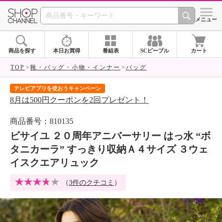
SHOP CHANNEL 
メニュー
商品を探す
本日お買得
番組表
SCピープル
カート
TOP
靴・バッグ・小物・インナー
バッグ
テレビアプリを使おうキャンペーン
届
8月は500円クーポンを2回プレゼント！
ご
商品番号：810135
ビサイユ ２０周年アニバーサリー はっ水 “ボ
タニカーラ” すっきり収納Ａ４サイズ ３ウェ
イスクエアリュック
（
3件のクチコミ
）