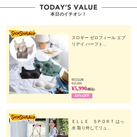
本日のイチオシ！
SHOP STAR VALUE
スロギー ゼロフィール エブ
リデイ ハーフト...
明日以降
¥10,890
¥5,990
(税込)
44%OFF
SHOP STAR VALUE
ＥＬＬＥ ＳＰＯＲＴ はっ
水 取り外してリュ...