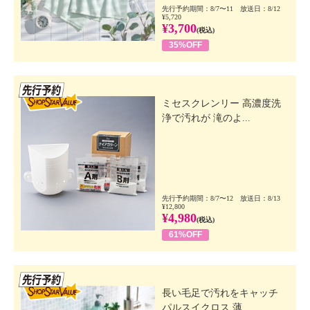
先行予約期間：8/7〜11 放送日：8/12
¥5,720
¥3,700
(税込)
35%OFF
先行SSV
ミセスクレンリー 高濃度洗
浄で汚れが 滝のよ...
先行予約期間：8/7〜12 放送日：8/13
¥12,800
¥4,980
(税込)
61%OFF
先行SSV
長い毛足で汚れをキャッチ
パルスイクロス 薄...