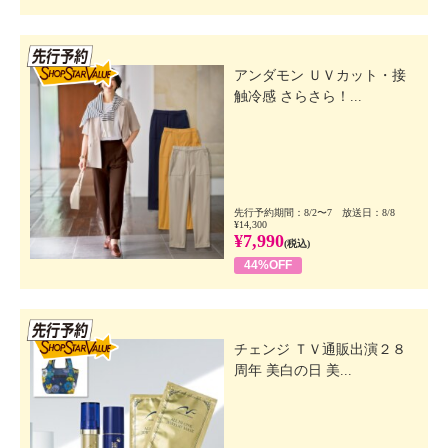
先行SSV
アンダモン ＵＶカット・接
触冷感 さらさら！...
先行予約期間：8/2〜7 放送日：8/8
¥14,300
¥7,990
(税込)
44%OFF
先行SSV
チェンジ ＴＶ通販出演２８
周年 美白の日 美...