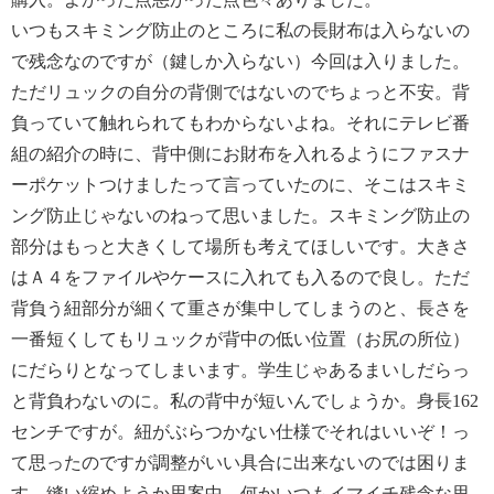
いつもスキミング防止のところに私の長財布は入らないの
で残念なのですが（鍵しか入らない）今回は入りました。
ただリュックの自分の背側ではないのでちょっと不安。背
負っていて触れられてもわからないよね。それにテレビ番
組の紹介の時に、背中側にお財布を入れるようにファスナ
ーポケットつけましたって言っていたのに、そこはスキミ
ング防止じゃないのねって思いました。スキミング防止の
部分はもっと大きくして場所も考えてほしいです。大きさ
はＡ４をファイルやケースに入れても入るので良し。ただ
背負う紐部分が細くて重さが集中してしまうのと、長さを
一番短くしてもリュックが背中の低い位置（お尻の所位）
にだらりとなってしまいます。学生じゃあるまいしだらっ
と背負わないのに。私の背中が短いんでしょうか。身長162
センチですが。紐がぶらつかない仕様でそれはいいぞ！っ
て思ったのですが調整がいい具合に出来ないのでは困りま
す。縫い縮めようか思案中。何かいつもイマイチ残念な思