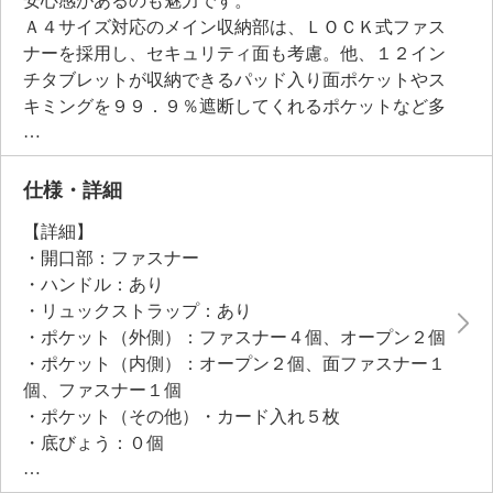
安心感があるのも魅力です。
Ａ４サイズ対応のメイン収納部は、ＬＯＣＫ式ファス
ナーを採用し、セキュリティ面も考慮。他、１２イン
チタブレットが収納できるパッド入り面ポケットやス
キミングを９９．９％遮断してくれるポケットなど多
数の収納スペース、さらにカードフォルダも完備して
います。ボタニカルモティーフの裏地とファスナー、
木の葉をイメージした牛革の引き手が特別感を演出。
仕様・詳細
肩への負担を軽減するメッシュタイプのショルダース
【詳細】
トラップは長さ調整が可能で、リュックとしてはもち
・開口部：ファスナー
ろん、手持ち、さらにキャリーバッグに取り付けられ
・ハンドル：あり
る３ウェイ仕様で、旅行などのお出かけシーンにもお
・リュックストラップ：あり
すすめです。
・ポケット（外側）：ファスナー４個、オープン２個
・ポケット（内側）：オープン２個、面ファスナー１
個、ファスナー１個
・ポケット（その他）・カード入れ５枚
・底びょう：０個
【素材】