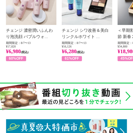
チェンジ 濃密潤いふんわ
チェンジ シワ改善＆美白
＜早期
り泡洗顔 バブルウォ...
リンクルホワイト ...
節 新春
期間限定：8/7〜13
期間限定：8/7〜13
期間限定：8
¥17,820
¥16,126
¥34,800
¥6,980
¥6,280
¥18,98
(税込)
(税込)
60%OFF
61%OFF
45%OF