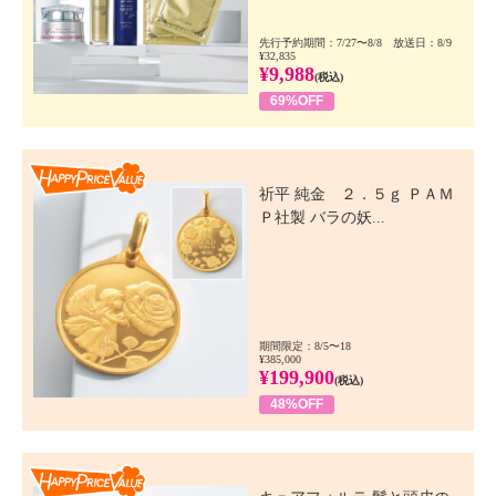
先行予約期間：7/27〜8/8 放送日：8/9
¥32,835
¥9,988
(税込)
69%OFF
Happy Price Value
祈平 純金 ２．５ｇ ＰＡＭ
Ｐ社製 バラの妖...
期間限定：8/5〜18
¥385,000
¥199,900
(税込)
48%OFF
Happy Price Value