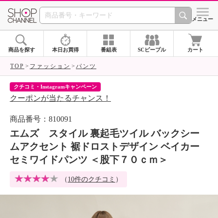
SHOP CHANNEL 
メニュー
商品を探す
本日お買得
番組表
SCピープル
カート
TOP
ファッション
パンツ
クチコミ・Instagramキャンペーン
ネ
クーポンが当たるチャンス！
ネ
商品番号：810091
エムズ スタイル 裏起毛ツイル バックシー
ムアクセント 裾ドロストデザイン ベイカー
セミワイドパンツ ＜股下７０ｃｍ＞
（
10件のクチコミ
）