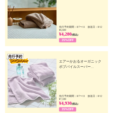
先行予約期間：8/7〜11 放送日：8/12
¥6,600
¥4,280
(税込)
35%OFF
先行SSV
エアーかおるオーガニック
ボブパイルスーパー...
先行予約期間：8/7〜11 放送日：8/12
¥7,590
¥4,930
(税込)
35%OFF