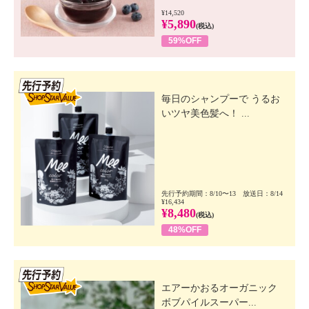
¥14,520
¥5,890
(税込)
59%OFF
先行SSV
毎日のシャンプーで うるお
いツヤ美色髪へ！ ...
先行予約期間：8/10〜13 放送日：8/14
¥16,434
¥8,480
(税込)
48%OFF
先行SSV
エアーかおるオーガニック
ボブパイルスーパー...