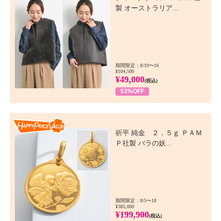
製 オーストラリア...
期間限定：8/10〜16
¥104,500
¥49,000
(税込)
53%OFF
Happy Price Value
祈平 純金 ２．５ｇ ＰＡＭ
Ｐ社製 バラの妖...
期間限定：8/5〜18
¥385,000
¥199,900
(税込)