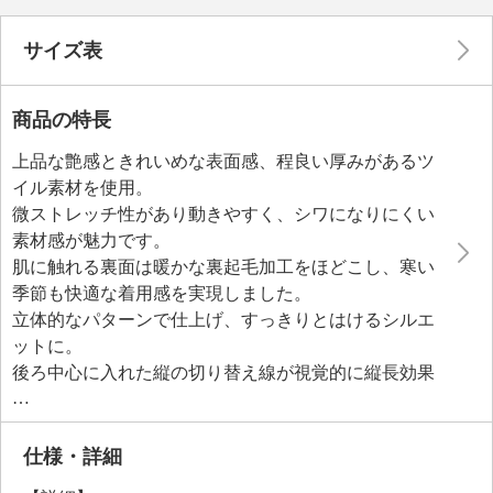
サイズ表
商品の特長
上品な艶感ときれいめな表面感、程良い厚みがあるツ
イル素材を使用。
微ストレッチ性があり動きやすく、シワになりにくい
素材感が魅力です。
肌に触れる裏面は暖かな裏起毛加工をほどこし、寒い
季節も快適な着用感を実現しました。
立体的なパターンで仕上げ、すっきりとはけるシルエ
ットに。
後ろ中心に入れた縦の切り替え線が視覚的に縦長効果
を生み出し、リラックスシルエットでありながらも脚
長効果が期待できます。
ウエストと裾にはドローストリングを配し、サイズ調
仕様・詳細
整やシルエットのアレンジを楽しめるように仕上げま