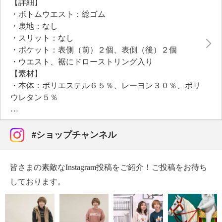
【詳細】
した。
・ボトムウエスト：総ゴム
質感が異なるテレコ素材をポケット口とウエストベル
・裏地：なし
ト部分に用いてアクセントをプラス。
・スリット：なし
・ポケット：表側（前）２個、表側（後）２個
・ウエスト、裾にドローストリング入り
【素材】
・本体：ポリエステル６５％、レーヨン３０％、ポリ
ウレタン５％
・テレコ部分：綿９５％、ポリウレタン５％
【メンテナンス（絵表示ラベル）】
・洗濯機：可
#ショップチャンネル
・漂白処理：塩素系・酸素系漂白不可
・タンブル乾燥：不可
皆さまの素敵なInstagram投稿をご紹介！ご投稿をお待ち
・自然乾燥：日陰の吊り干し
・アイロン仕上げ：可（中温）
しております。
・ドライクリーニング：石油系ドライクリーニング可
・ウエットクリーニング：可
【メンテナンス（ケアラベル）】