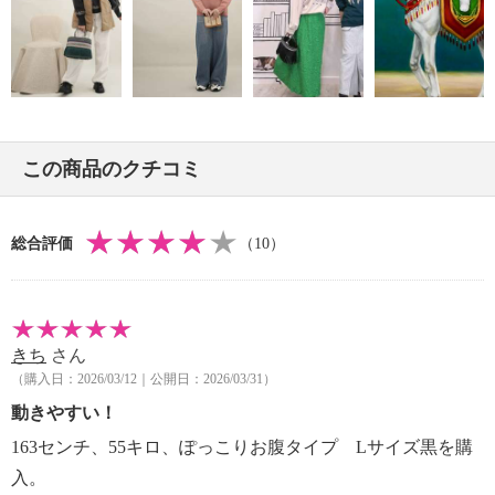
・単品洗い
・水や汗などによる色落ち、色移り注意
・摩擦による色落ち、色移り注意
・毛玉が生じるおそれあり
・ネット使用
【原産国（地）】
この商品のクチコミ
・中国製
総合評価
（10）
きち
さん
（購入日：2026/03/12｜公開日：2026/03/31）
動きやすい！
163センチ、55キロ、ぽっこりお腹タイプ Lサイズ黒を購
入。