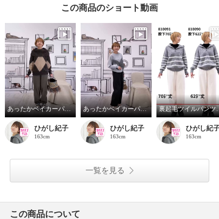
この商品のショート動画
あったかベイカーパンツは、丈が2種ができましま。
あったかベイカーパンツは、素材はしっかり薄め、
裏起毛ツイルパン
ひがし紀子
ひがし紀子
ひがし紀
163cm
163cm
163cm
一覧を見る
この商品について