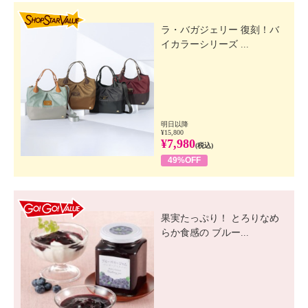
SHOP STAR VALUE
ラ・バガジェリー 復刻！バ
イカラーシリーズ ...
明日以降
¥15,800
¥7,980
(税込)
49%OFF
GO! GO! VALUE
果実たっぷり！ とろりなめ
らか食感の ブルー...