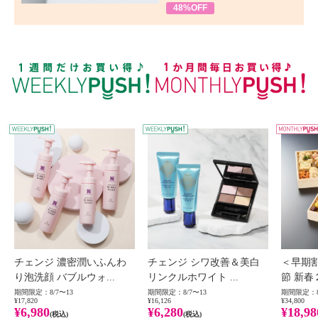
48%OFF
WEEKLY PUSH
W
チェンジ 濃密潤いふんわ
チェンジ シワ改善＆美白
＜早期
り泡洗顔 バブルウォ...
リンクルホワイト ...
節 新春
期間限定：8/7〜13
期間限定：8/7〜13
期間限定：8
¥17,820
¥16,126
¥34,800
¥6,980
¥6,280
¥18,98
(税込)
(税込)