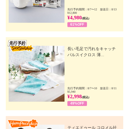
先行予約期間：8/7〜12 放送日：8/13
¥12,800
¥4,980
(税込)
61%OFF
先行SSV
長い毛足で汚れをキャッチ
パルスイクロス 薄...
先行予約期間：8/7〜10 放送日：8/11
¥5,940
¥2,998
(税込)
49%OFF
Happy Price Value
ティエドゥール コロメル社