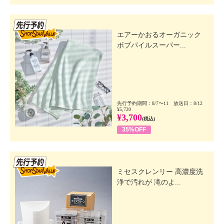
先行SSV
エアーかおるオーガニック
ボブパイルスーパー...
先行予約期間：8/7〜11 放送日：8/12
¥5,720
¥3,700
(税込)
35%OFF
先行SSV
ミセスクレンリー 高濃度洗
浄で汚れが 滝のよ...