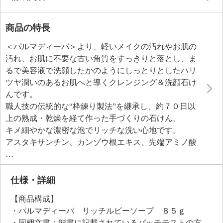
商品の特長
＜パルマディーバ＞より、軽いメイクの汚れやお肌の
汚れ、お肌に不要な古い角質をすっきりと落とし、ま
るで美容液で洗顔したかのようにしっとりとしたハリ
ツヤ潤いのあるお肌へと導くクレンジング＆洗顔石け
んです。
職人技の伝統的な“枠練り製法”を継承し、約７０日以
上の熟成・乾燥を経て作った手づくりの石けん。
キメ細やかな濃密な泡でリッチな洗い心地です。
アスタキサンチン、カンゾウ根エキス、先端アミノ酸
誘導体アミトースＲ（ジヒドロキシプロピルアルギニ
ンＨＣＩ、水）、発酵オリーブ葉エキス（ガラクトミ
セス／オリーブ葉発酵エキス、ＢＧ、水）といった厳
仕様・詳細
選美容成分を配合し、お肌に潤い、ハリ、ツヤを与
【商品構成】
え、キメを整え、なめらかにします。
・パルマディーバ リッチルビーソープ ８５ｇ
深みのあるルビー色は、アスタキサンチンの色。
・同梱文書：能書に記載されているパッチテストの方