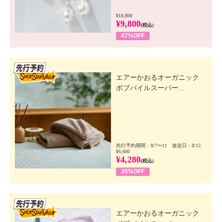
¥18,800
¥9,800
(税込)
47%OFF
先行SSV
エアーかおるオーガニック
ボブパイルスーパー...
先行予約期間：8/7〜11 放送日：8/12
¥6,600
¥4,280
(税込)
35%OFF
先行SSV
エアーかおるオーガニック