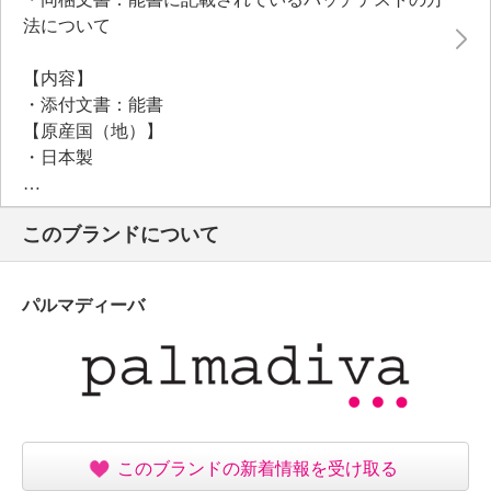
＜リニューアル情報（２０２５年１２月〜）＞
法について
美容成分にこだわり、リニューアルしました。
従来品と比べ、アスタキサンチン（潤い、ハリ）を約
【内容】
１．２倍増量、カンゾウ根エキス（キメ、なめらか）
・添付文書：能書
を約１．５倍増量しました。
【原産国（地）】
新たに先端アミノ酸誘導体アミトースＲ（ジヒドロキ
・日本製
シプロピルアルギニンＨＣＩ、水／保湿）、発酵オリ
ーブ葉エキス（ガラクトミセス／オリーブ葉発酵エキ
※パッケージ表示は「枠練石鹸」
ス、ＢＧ、水／なめらか）を配合しました。
このブランドについて
＜配合／無配合表示＞
合成香料不使用、タール系色素不使用
パルマディーバ
このブランドの新着情報を受け取る