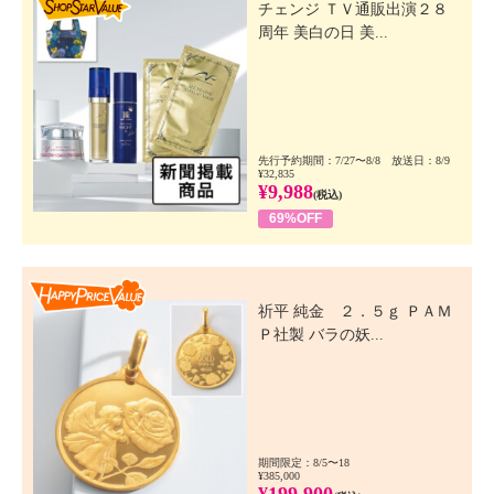
チェンジ ＴＶ通販出演２８
周年 美白の日 美...
先行予約期間：7/27〜8/8 放送日：8/9
¥32,835
¥9,988
(税込)
69%OFF
Happy Price Value
祈平 純金 ２．５ｇ ＰＡＭ
Ｐ社製 バラの妖...
期間限定：8/5〜18
¥385,000