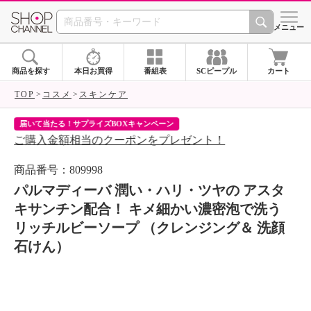
SHOP CHANNEL 
メニュー
商品を探す
本日お買得
番組表
SCピープル
カート
TOP
コスメ
スキンケア
届いて当たる！サプライズBOXキャンペーン
ク
ご購入金額相当のクーポンをプレゼント！
ク
商品番号：809998
パルマディーバ 潤い・ハリ・ツヤの アスタ
キサンチン配合！ キメ細かい濃密泡で洗う
リッチルビーソープ （クレンジング＆ 洗顔
石けん）