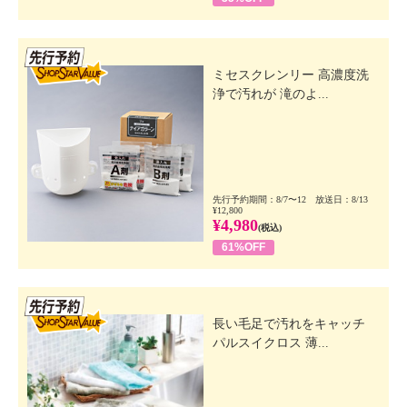
先行SSV
ミセスクレンリー 高濃度洗
浄で汚れが 滝のよ...
先行予約期間：8/7〜12 放送日：8/13
¥12,800
¥4,980
(税込)
61%OFF
先行SSV
長い毛足で汚れをキャッチ
パルスイクロス 薄...