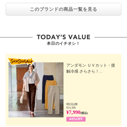
このブランドの商品一覧を見る
本日のイチオシ！
SHOP STAR VALUE
アンダモン ＵＶカット・接
触冷感 さらさら！...
明日以降
¥14,300
¥7,990
(税込)
44%OFF