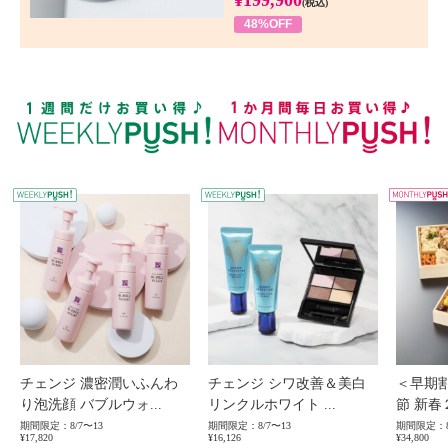
¥199,900
(税込)
48%OFF
WEEKLY PUSH
W
チェンジ 濃密潤いふんわ
チェンジ シワ改善＆美白
＜早期
り泡洗顔 バブルウォ...
リンクルホワイト ...
節 新春
期間限定：8/7〜13
期間限定：8/7〜13
期間限定：8
¥17,820
¥16,126
¥34,800