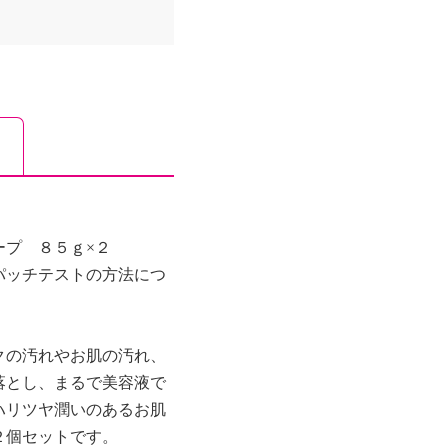
ープ ８５ｇ×２
パッチテストの方法につ
クの汚れやお肌の汚れ、
落とし、まるで美容液で
ハリツヤ潤いのあるお肌
２個セットです。