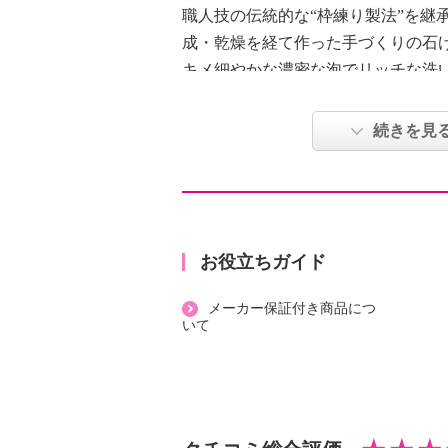
職人技の伝統的な“枠練り製法”を継
成・乾燥を経て作った手づくりの石
キメ細やかな濃密な泡でリッチな洗
アスタキサンチン、カンゾウ根エキ
アミトースＲ（ジヒドロキシプロピ
続きを見
水）、発酵オリーブ葉エキス（ガラ
発酵エキス、ＢＧ、水）といった厳
肌に潤い、ハリ、ツヤを与え、キメ
す。
深みのあるルビー色は、アスタキサ
お役立ちガイド
＜リニューアル情報（２０２５年１
メーカー保証付き商品につ
美容成分にこだわり、リニューアル
いて
従来品と比べ、アスタキサンチン（
倍増量、カンゾウ根エキス（キメ、
増量しました。
新たに先端アミノ酸誘導体アミトー
ピルアルギニンＨＣＩ、水／保湿）