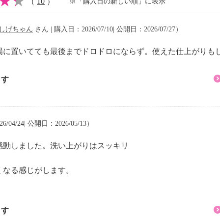
（
10
）
※「購入日の新しい順」に表示
エキス、ＢＧ、水／なめ
しげちゃん
さん | 購入日：2026/07/10| 公開日：2026/07/27）
場に置いてても最後までドロドロにならず。使えた仕上がりも
用
ます
/04/24| 公開日：2026/05/13）
感動しました。洗い上がりはスッキリ
くなる感じがします。
ます