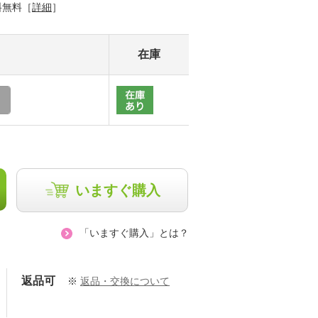
料無料［
詳細
］
在庫
いますぐ購入
「いますぐ購入」とは？
返品可
※
返品・交換について