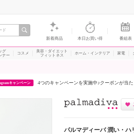
間を。通販・テレビショッピングのショップチャンネル
新着商品
本日お買い得
番組表
ッグ
美容・ダイエット
コスメ
ホーム・インテリア
家電
ンナー
フィットネス
4つのキャンペーンを実施中♪クーポンが当
agramキャンペーン
パルマディーバ 潤い・ハ