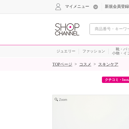
マイメニュー
新規会員登録
心おどる、瞬
靴・バ
ジュエリー
ファッション
小物・イ
SALE
>
>
TOPページ
コスメ
スキンケア
ーポンをプレゼント！
クチコミ・Inst
Zoom