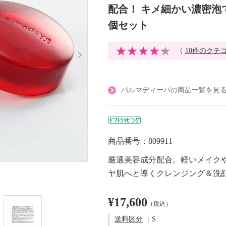
配合！ キメ細かい濃密泡
個セット
（
10件のクチ
パルマディーバの商品一覧を見
商品番号：809911
厳選美容成分配合。軽いメイク
ヤ肌へと導くクレンジング＆洗
¥17,600
（税込）
送料区分
：S