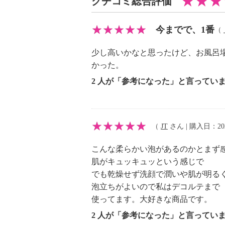
クチコミ総合評価
（ガラクトミセス／オリーブ葉発酵
らか）を配合しました。
今までで、1番
（
＜配合／無配合表示＞
少し高いかなと思ったけど、お風呂
合成香料不使用、タール系色素不使
かった。
2 人が「参考になった」と言ってい
【内容】
・添付文書：能書
【原産国（地）】
・日本製
（
JT
さん | 購入日：2026
こんな柔らかい泡があるのかとまず
※パッケージ表示は「枠練石鹸」
肌がキュッキュッという感じで
でも乾燥せず洗顔で潤いや肌が明る
泡立ちがよいので私はデコルテまで
使ってます。大好きな商品です。
2 人が「参考になった」と言ってい