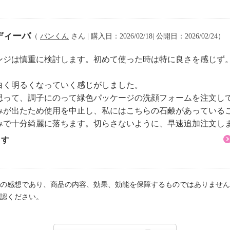
ディーバ
（
パンくん
さん | 購入日：2026/02/18| 公開日：2026/02/24）
ンジは慎重に検討します。初めて使った時は特に良さを感じず
白く明るくなっていく感じがしました。
思って、調子にのって緑色パッケージの洗顔フォームを注文し
みが出たため使用を中止し、私にはこちらの石鹸があっている
みで十分綺麗に落ちます。切らさないように、早速追加注文し
ます
の感想であり、商品の内容、効果、効能を保障するものではありません
認ください。