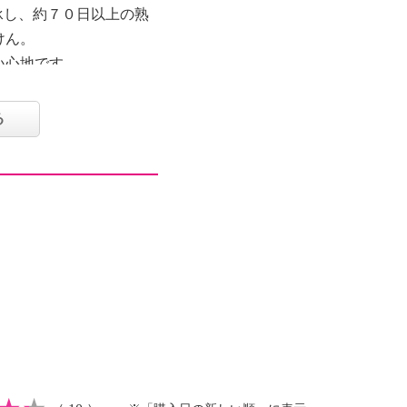
承し、約７０日以上の熟
けん。
い心地です。
ス、先端アミノ酸誘導体
ルアルギニンＨＣＩ、
る
クトミセス／オリーブ葉
選美容成分を配合し、お
を整え、なめらかにしま
ンチンの色。
２月〜）＞
しました。
潤い、ハリ）を約１．２
なめらか）を約１．５倍
スＲ（ジヒドロキシプロ
、発酵オリーブ葉エキス