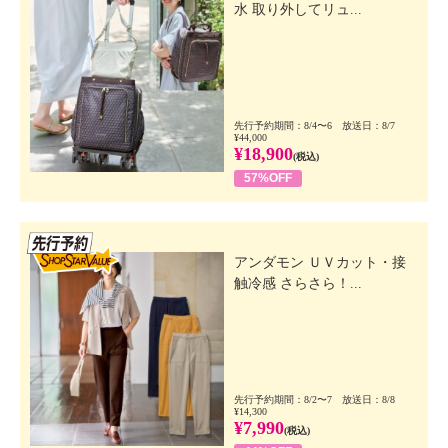
水 取り外してリュ...
先行予約期間：8/4〜6 放送日：8/7
¥44,000
¥18,900
(税込)
57%OFF
先行SSV
アンダモン ＵＶカット・接
触冷感 さらさら！...
先行予約期間：8/2〜7 放送日：8/8
¥14,300
¥7,990
(税込)