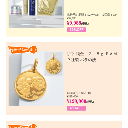
先行予約期間：7/27〜8/8 放送日：8/9
¥32,835
¥9,988
(税込)
69%OFF
Happy Price Value
祈平 純金 ２．５ｇ ＰＡＭ
Ｐ社製 バラの妖...
期間限定：8/5〜18
¥385,000
¥199,900
(税込)
48%OFF
Happy Price Value