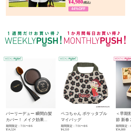
¥4,980
(税込)
44%OFF
WEEKLY PUSH
W
パーリーデュー 瞬間白髪
ペコちゃん ポケッタブル
＜早期
カバー！ メイク効果...
マイバッグ
節 新春
期間限定：7/31〜8/6
期間限定：7/31〜8/6
期間限定：8
¥14,524
¥4,510
¥34,800