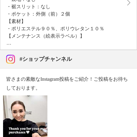
・裾スリット：なし
・ポケット：外側（前）２個
【素材】
・ポリエステル９０％、ポリウレタン１０％
【メンテナンス（絵表示ラベル）】
・洗濯機：可
・漂白処理：塩素系・酸素系漂白不可
・タンブル乾燥：不可
#ショップチャンネル
・自然乾燥：日陰の吊り干し
・アイロン仕上げ：可（低温）
皆さまの素敵なInstagram投稿をご紹介！ご投稿をお待ち
・ドライクリーニング：石油系ドライクリーニング可
・ウエットクリーニング：可
しております。
【メンテナンス（ケアラベル）】
・単品洗い
・水や汗などによる色落ち、色移り注意
・ネット使用
【原産国（地）】
・中国製