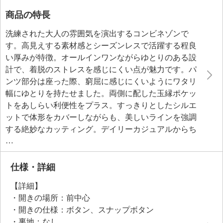
商品の特長
洗練された大人の雰囲気を演出するコンビネゾンで
す。高見えする素材感とシーズンレスで活躍する程良
い厚みが特徴。オールインワンながらゆとりのある設
計で、着脱のストレスを感じにくい点が魅力です。パ
ンツ部分は座った際、窮屈に感じにくいようにワタリ
幅にゆとりを持たせました。両側に配した玉縁ポケッ
トをあしらい利便性をプラス。すっきりとしたシルエ
ットで体形をカバーしながらも、美しいラインを強調
する絶妙なカッティング。デイリーカジュアルからち
ょっとしたお出かけまで、さまざまなシーンで重宝し
ます。
仕様・詳細
●普段と同じサイズをおすすめ
【詳細】
・開きの場所：前中心
・開きの仕様：ボタン、スナップボタン
・裏地：なし