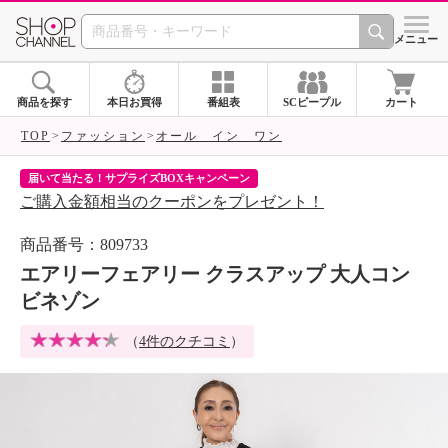
SHOP CHANNEL 
メニュー
商品を探す
本日お買得
番組表
SCピープル
カート
TOP
ファッション
オール イン ワン
届いて当たる！サプライズBOXキャンペーン
ク
ご購入金額相当のクーポンをプレゼント！
ク
商品番号：809733
エアリーフェアリー クラスアップ 大人コン
ビネゾン
（
4件のクチコミ
）