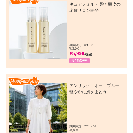
キュアフォルテ 髪と頭皮の
老舗サロン開発 し...
期間限定：8/1〜7
¥13,200
¥5,990
(税込)
54%OFF
Happy Price Value
アンリック オー ブルー
軽やかに風をまとう...
期間限定：7/31〜8/6
¥8,900