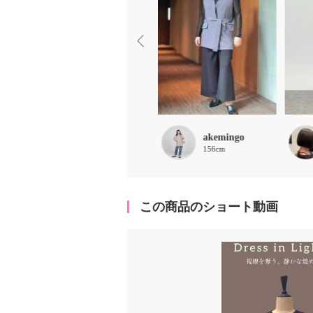
ほな
akemingo
156cm
156cm
この商品のショート動画