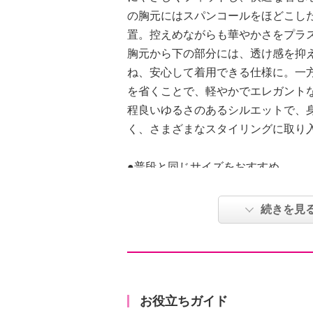
の胸元にはスパンコールをほどこし
置。控えめながらも華やかさをプラ
胸元から下の部分には、透け感を抑
ね、安心して着用できる仕様に。一
を省くことで、軽やかでエレガント
程良いゆるさのあるシルエットで、
く、さまざまなスタイリングに取り
●普段と同じサイズをおすすめ
【詳細】
続きを見
・裏地：あり
（身頃のみ）
・裾スリット：なし
・ポケット：なし
【素材】
お役立ちガイド