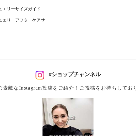
ウレタン５％
ュエリーサイズガイド
％
ュエリーアフターケアサ
可
#ショップチャンネル
イクリーニング可
の素敵なInstagram投稿をご紹介！ご投稿をお待ちしてお