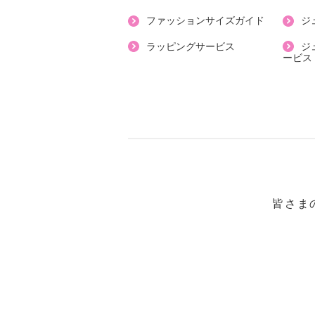
・表地：ポリエステル９５％、ポリ
ファッションサイズガイド
ジ
・裏地：ポリエステル：１００％
・レース部分：ポリエステル１００
ラッピングサービス
ジ
ービス
【メンテナンス（絵表示ラベル）】
・手洗い：可
・漂白処理：塩素系・酸素系漂白不
・タンブル乾燥：不可
・自然乾燥：日陰の吊り干し
・アイロン仕上げ：可（低温）
・ドライクリーニング：石油系ドラ
・ウエットクリーニング：可
皆さま
【メンテナンス（ケアラベル）】
・摩擦による色落ち、色移り注意
・過度な力をかけない
・ネット使用
【原産国（地）】
・中国製