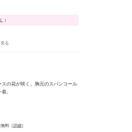
ミ
）
を見る
ースの花が咲く。胸元のスパンコール
一着。
料無料［
詳細
］