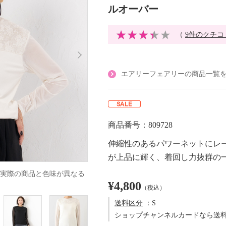
ルオーバー
（
9件のクチコ
エアリーフェアリーの商品一覧
商品番号：809728
伸縮性のあるパワーネットにレ
が上品に輝く、着回し力抜群の
実際の商品と色味が異なる
¥4,800
（税込）
送料区分
：S
ショップチャンネルカードなら送