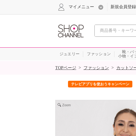
マイメニュー
新規会員登録
心おどる、瞬
靴・バ
ジュエリー
ファッション
小物・イ
SALE
>
>
TOPページ
ファッション
カットソ
ック！
テレビアプリを使おうキャンペーン
Zoom