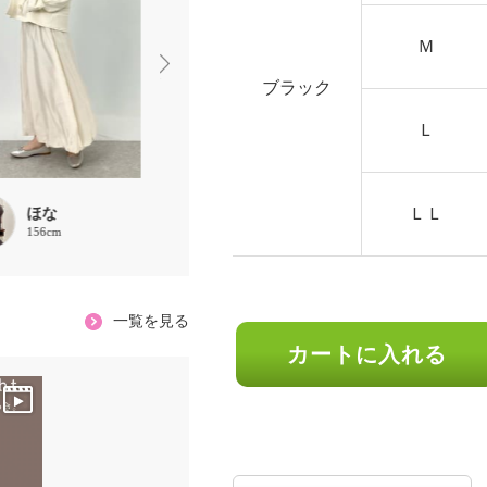
Ｍ
ブラック
Ｌ
ＬＬ
ほな
Pierre
ほな
156cm
158cm
156cm
一覧を見る
カートに入れる