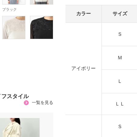
ブラック
カラー
サイズ
Ｓ
Ｍ
アイボリー
Ｌ
イフスタイル
一覧を見る
ＬＬ
Ｓ