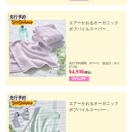
先行SSV
エアーかおるオーガニック
ボブパイルスーパー...
先行予約期間：8/7〜11 放送日：8/12
¥7,590
¥4,930
(税込)
35%OFF
先行SSV
エアーかおるオーガニック
ボブパイルスーパー...