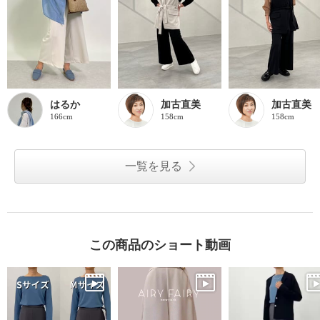
はるか
加古直美
加古直美
166cm
158cm
158cm
一覧を見る
この商品のショート動画