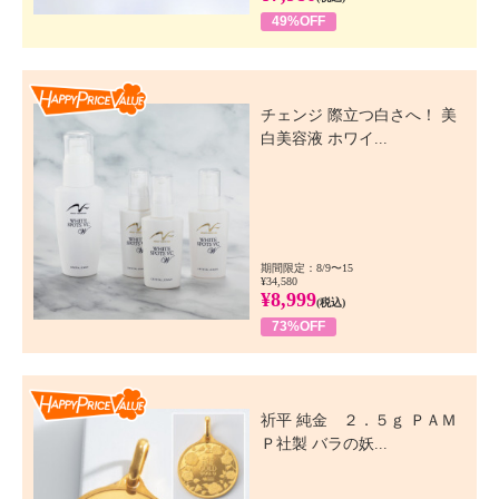
49%OFF
Happy Price Value
チェンジ 際立つ白さへ！ 美
白美容液 ホワイ...
期間限定：8/9〜15
¥34,580
¥8,999
(税込)
73%OFF
Happy Price Value
祈平 純金 ２．５ｇ ＰＡＭ
Ｐ社製 バラの妖...