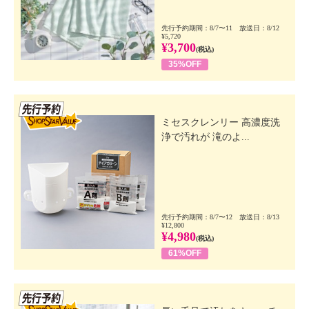
先行予約期間：8/7〜11 放送日：8/12
¥5,720
¥3,700
(税込)
35%OFF
先行SSV
ミセスクレンリー 高濃度洗
浄で汚れが 滝のよ...
先行予約期間：8/7〜12 放送日：8/13
¥12,800
¥4,980
(税込)
61%OFF
先行SSV