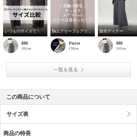
いつものサイズで！
🗽エアリーフェアリー 美脚パンツ
旅先ディナー
888
Pierre
888
162cm
158cm
162cm
一覧を見る
この商品について
サイズ表
商品の特長