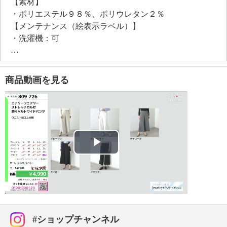
【素材】
・ポリエステル９８％、ポリウレタン２％
【メンテナンス（絵表示ラベル）】
・洗濯機：可
・漂白処理：塩素系・酸素系漂白不可
・タンブル乾燥：不可
・自然乾燥：日陰の吊り干し
商品動画を見る
・アイロン仕上げ：可（低温）
・ドライクリーニング：石油系ドライクリーニング可
・ウエットクリーニング：可
【メンテナンス（ケアラベル）】
・単品洗い
・水や汗などによる色落ち、色移り注意
Play
・素材の特性上、多少の縮みあり
・ネット使用
Video
・中性洗剤使用
【原産国（地）】
・中国製
#ショップチャンネル