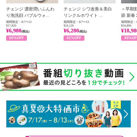
チェンジ 濃密潤いふんわ
チェンジ シワ改善＆美白
＜早期
り泡洗顔 バブルウォ...
リンクルホワイト ...
節 新春
期間限定：8/7〜13
期間限定：8/7〜13
期間限定：8
¥17,820
¥16,126
¥34,800
¥6,980
¥6,280
¥18,98
(税込)
(税込)
60%OFF
61%OFF
45%OF