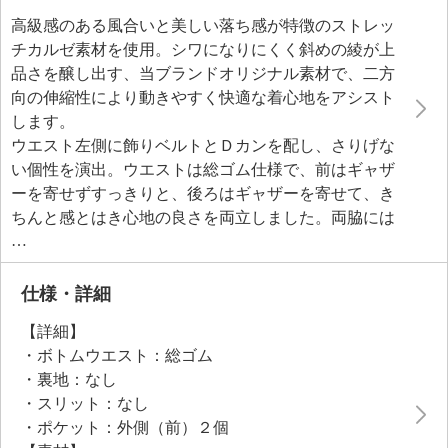
高級感のある風合いと美しい落ち感が特徴のストレッ
チカルゼ素材を使用。シワになりにくく斜めの綾が上
品さを醸し出す、当ブランドオリジナル素材で、二方
向の伸縮性により動きやすく快適な着心地をアシスト
します。
ウエスト左側に飾りベルトとＤカンを配し、さりげな
い個性を演出。ウエストは総ゴム仕様で、前はギャザ
ーを寄せずすっきりと、後ろはギャザーを寄せて、き
ちんと感とはき心地の良さを両立しました。両脇には
ポケットをあしらい、利便性をプラス。ワイドシルエ
ットながらも適度な丈感で脚長効果も期待できます。
オールシーズン着用可能な万能アイテムとして、オン
仕様・詳細
オフ問わず活躍。歩くたびに揺れる美しいドレープ感
【詳細】
は女性らしさを引き立てます。さまざまなトップスと
・ボトムウエスト：総ゴム
合わせやすい洗練されたデザインです。
・裏地：なし
・スリット：なし
●普段と同じサイズをおすすめ
・ポケット：外側（前）２個