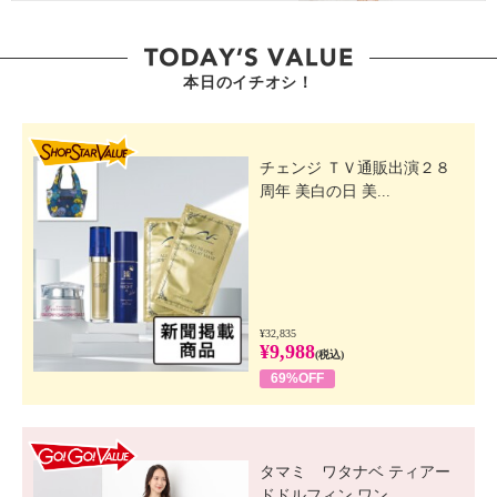
本日のイチオシ！
SHOP STAR VALUE
チェンジ ＴＶ通販出演２８
周年 美白の日 美...
¥32,835
¥9,988
(税込)
69%OFF
GO! GO! VALUE
タマミ ワタナベ ティアー
ドドルフィン ワン...