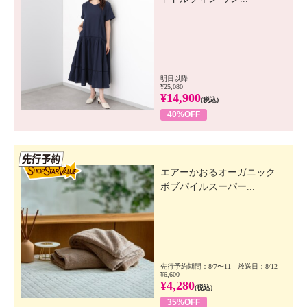
明日以降
¥25,080
¥14,900
(税込)
40%OFF
先行SSV
エアーかおるオーガニック
ボブパイルスーパー...
先行予約期間：8/7〜11 放送日：8/12
¥6,600
¥4,280
(税込)
35%OFF