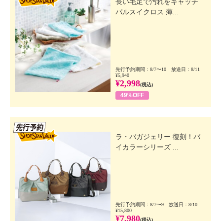
長い毛足で汚れをキャッチ
パルスイクロス 薄...
先行予約期間：8/7〜10 放送日：8/11
¥5,940
¥2,998
(税込)
49%OFF
先行SSV
ラ・バガジェリー 復刻！バ
イカラーシリーズ ...
先行予約期間：8/7〜9 放送日：8/10
¥15,800
¥7,980
(税込)