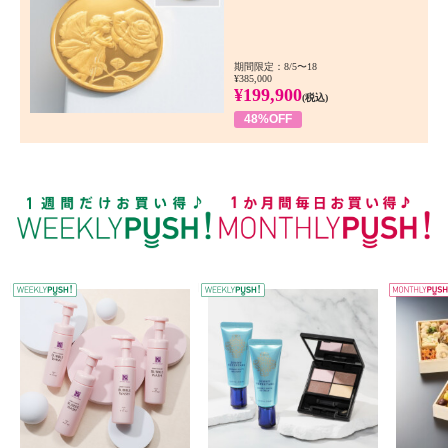
期間限定：8/5〜18
¥385,000
¥199,900
(税込)
48%OFF
WEEKLY PUSH
W