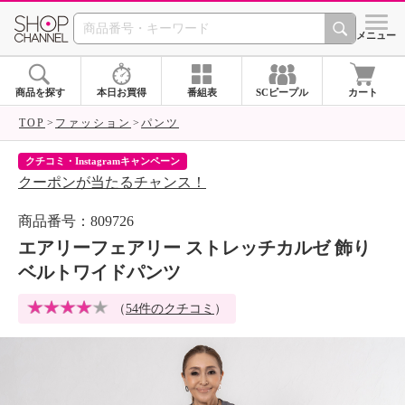
SHOP CHANNEL 
メニュー
商品を探す
本日お買得
番組表
SCピープル
カート
TOP
ファッション
パンツ
クチコミ・Instagramキャンペーン
ネ
クーポンが当たるチャンス！
ネ
商品番号：809726
エアリーフェアリー ストレッチカルゼ 飾り
ベルトワイドパンツ
（
54件のクチコミ
）