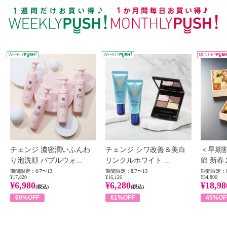
WEEKLY PUSH
W
チェンジ 濃密潤いふんわ
チェンジ シワ改善＆美白
＜早期
り泡洗顔 バブルウォ...
リンクルホワイト ...
節 新春
期間限定：8/7〜13
期間限定：8/7〜13
期間限定：8
¥17,820
¥16,126
¥34,800
¥6,980
¥6,280
¥18,98
(税込)
(税込)
60%OFF
61%OFF
45%OF