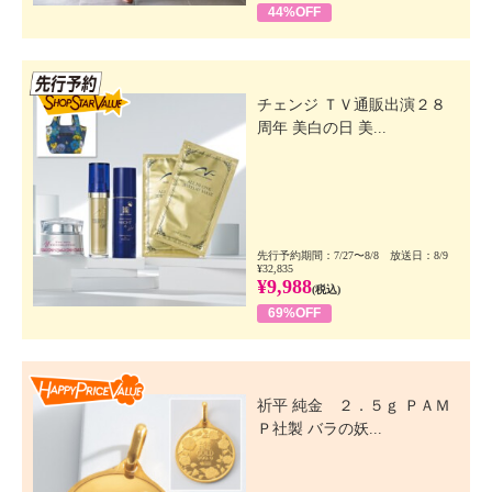
44%OFF
先行SSV
チェンジ ＴＶ通販出演２８
周年 美白の日 美...
先行予約期間：7/27〜8/8 放送日：8/9
¥32,835
¥9,988
(税込)
69%OFF
Happy Price Value
祈平 純金 ２．５ｇ ＰＡＭ
Ｐ社製 バラの妖...