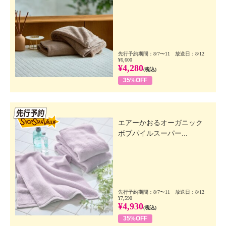
先行予約期間：8/7〜11 放送日：8/12
¥6,600
¥4,280
(税込)
35%OFF
先行SSV
エアーかおるオーガニック
ボブパイルスーパー...
先行予約期間：8/7〜11 放送日：8/12
¥7,590
¥4,930
(税込)
35%OFF