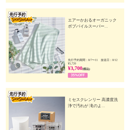
先行SSV
エアーかおるオーガニック
ボブパイルスーパー...
先行予約期間：8/7〜11 放送日：8/12
¥5,720
¥3,700
(税込)
35%OFF
先行SSV
ミセスクレンリー 高濃度洗
浄で汚れが 滝のよ...