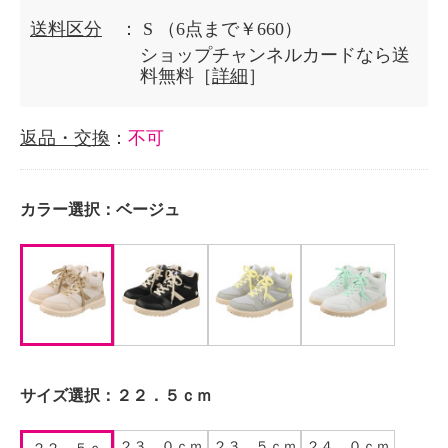
送料区分
： S
（6点まで￥660）
ショップチャンネルカードなら送
料無料［
詳細
］
返品・交換
：
不可
カラー選択：
ベージュ
サイズ選択：
２２．５ｃｍ
２３．０ｃｍ
２３．５ｃｍ
２４．０ｃｍ