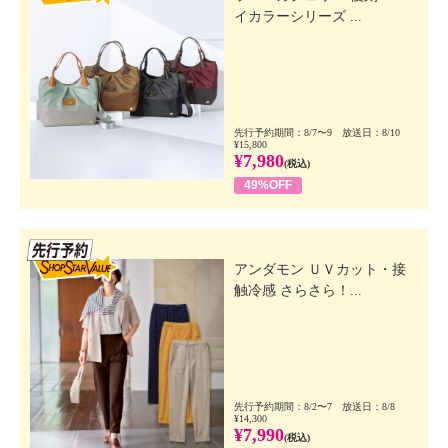
イカラーシリーズ ...
先行予約期間：8/7〜9 放送日：8/10
¥15,800
¥7,980
(税込)
49%OFF
先行SSV
アンダモン ＵＶカット・接
触冷感 さらさら！...
先行予約期間：8/2〜7 放送日：8/8
¥14,300
¥7,990
(税込)