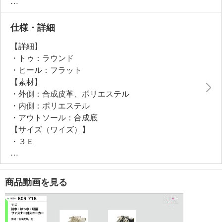
能で、ぴったりとしたフィット感を実現。履き口周り
の柔らかな中綿が、足首までやさしく包み込みます。
高反発メッシュのインソールは取り外しが可能。軽量
仕様・詳細
設計かつ、ＥＶＡソールの程良い反発性とラバーをは
【詳細】
め込んだアウトソールで滑りにくさにも配慮。
・トゥ：ラウンド
・ヒール：フラット
●普段と同じサイズをおすすめ
【素材】
・外側：合成皮革、ポリエステル
・内側：ポリエステル
・アウトソール：合成底
【サイズ（ワイズ）】
・３Ｅ
【サイズ（その他）】
・ヒールの高さ：約３ｃｍ
・前底厚み：約１．５ｃｍ
商品動画を見る
・前側着地点厚み：約１．５ｃｍ
・高低差：約１．５ｃｍ
【重さ】