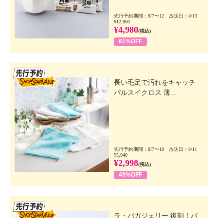
先行予約期間：8/7〜12 放送日：8/13
¥12,800
¥4,980
(税込)
61%OFF
先行SSV
長い毛足で汚れをキャッチ
パルスイクロス 薄...
先行予約期間：8/7〜10 放送日：8/11
¥5,940
¥2,998
(税込)
49%OFF
先行SSV
ラ・バガジェリー 復刻！バ