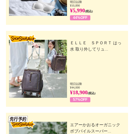
明日以降
¥10,890
¥5,990
(税込)
44%OFF
SHOP STAR VALUE
ＥＬＬＥ ＳＰＯＲＴ はっ
水 取り外してリュ...
明日以降
¥44,000
¥18,900
(税込)
57%OFF
先行SSV
エアーかおるオーガニック
ボブパイルスーパー...