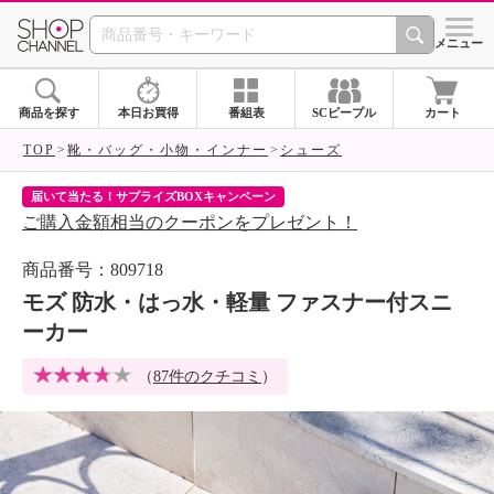
SHOP CHANNEL 
メニュー
商品を探す
本日お買得
番組表
SCピープル
カート
TOP
靴・バッグ・小物・インナー
シューズ
届いて当たる！サプライズBOXキャンペーン
ク
ご購入金額相当のクーポンをプレゼント！
ク
商品番号：809718
モズ 防水・はっ水・軽量 ファスナー付スニ
ーカー
（
87件のクチコミ
）