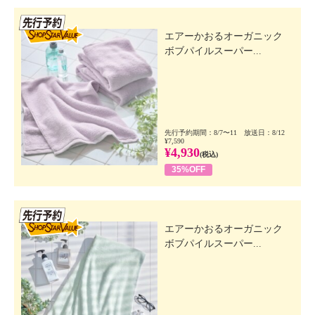
先行SSV
エアーかおるオーガニック
ボブパイルスーパー...
先行予約期間：8/7〜11 放送日：8/12
¥7,590
¥4,930
(税込)
35%OFF
先行SSV
エアーかおるオーガニック
ボブパイルスーパー...