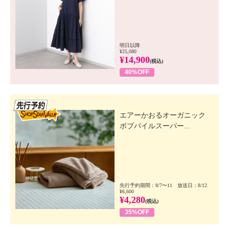
明日以降
¥25,080
¥14,900
(税込)
40%OFF
先行SSV
エアーかおるオーガニック
ボブパイルスーパー...
先行予約期間：8/7〜11 放送日：8/12
¥6,600
¥4,280
(税込)
35%OFF