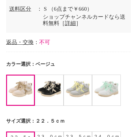
送料区分
： S
（6点まで￥660）
ショップチャンネルカードなら送
料無料［
詳細
］
返品・交換
：
不可
カラー選択：
ベージュ
サイズ選択：
２２．５ｃｍ
２３．０ｃｍ
２３．５ｃｍ
２４．０ｃｍ