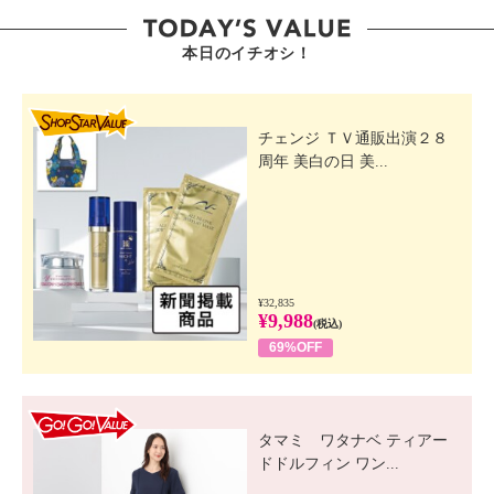
本日のイチオシ！
SHOP STAR VALUE
チェンジ ＴＶ通販出演２８
周年 美白の日 美...
¥32,835
¥9,988
(税込)
69%OFF
GO! GO! VALUE
タマミ ワタナベ ティアー
ドドルフィン ワン...