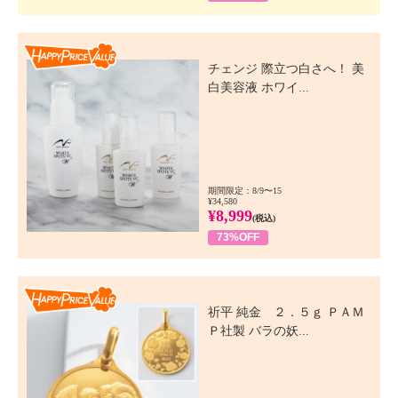
Happy Price Value
チェンジ 際立つ白さへ！ 美
白美容液 ホワイ...
期間限定：8/9〜15
¥34,580
¥8,999
(税込)
73%OFF
Happy Price Value
祈平 純金 ２．５ｇ ＰＡＭ
Ｐ社製 バラの妖...