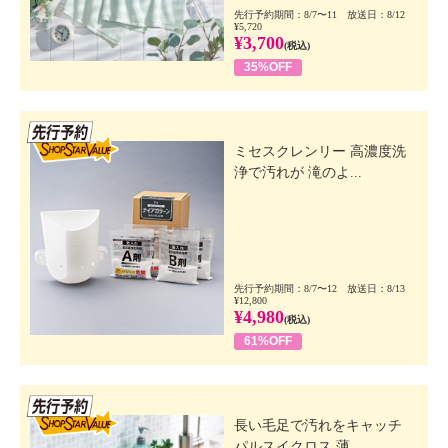
先行予約期間：8/7〜11 放送日：8/12
¥5,720
¥3,700
(税込)
35%OFF
先行SSV
ミセスクレンリー 高濃度洗
浄で汚れが 滝のよ...
先行予約期間：8/7〜12 放送日：8/13
¥12,800
¥4,980
(税込)
61%OFF
先行SSV
長い毛足で汚れをキャッチ
パルスイクロス 薄...