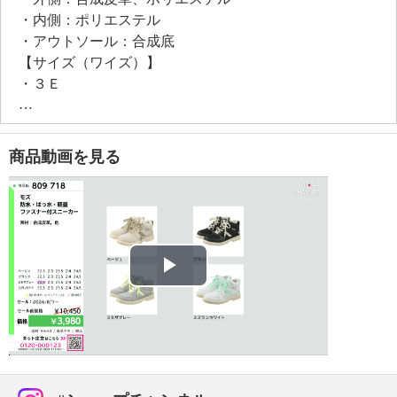
・内側：ポリエステル
・アウトソール：合成底
【サイズ（ワイズ）】
・３Ｅ
【サイズ（その他）】
・ヒールの高さ：約３ｃｍ
・前底厚み：約１．５ｃｍ
商品動画を見る
・前側着地点厚み：約１．５ｃｍ
・高低差：約１．５ｃｍ
【重さ】
・片足約２１０ｇ（サイズにより多少の差異あり）
【メンテナンス】
・摩擦による色落ち、色移り注意
Play
【原産国（地）】
・中国製
Video