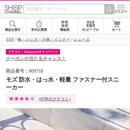
SHOP CHANNEL 
メニュー
商品を探す
本日お買得
番組表
SCピープル
カート
TOP
靴・バッグ・小物・インナー
シューズ
クチコミ・Instagramキャンペーン
ネ
クーポンが当たるチャンス！
ネ
商品番号：809718
モズ 防水・はっ水・軽量 ファスナー付スニ
ーカー
（
87件のクチコミ
）