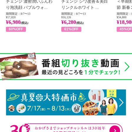
チェンジ 濃密潤いふんわ
チェンジ シワ改善＆美白
＜早期
り泡洗顔 バブルウォ...
リンクルホワイト ...
節 新春
期間限定：8/7〜13
期間限定：8/7〜13
期間限定：8
¥17,820
¥16,126
¥34,800
¥6,980
¥6,280
¥18,98
(税込)
(税込)
60%OFF
61%OFF
45%OF