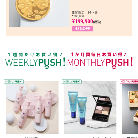
期間限定：8/5〜18
¥385,000
¥199,900
(税込)
48%OFF
WEEKLY PUSH
W