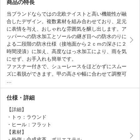
商品の特長
当ブランドならではの北欧テイストと高い機能性が融
合したデザイン。複数素材を組み合わせており、足元
に表情を与え、おしゃれな雰囲気を醸し出します。ア
ッパーへの防水加工とソールの継ぎ目への防水のりに
よる二段階の防水仕様（接地面から２ｃｍの深さに２
時間浸漬）に加え、高度なはっ水加工により、雨を気
にせず、お手入れも簡単です。
ファスナー付きで、シューレースをほどかずにスムー
ズに着脱ができます。甲の高さや幅に合わせて調整可
能で、ぴったりとしたフィット感を実現。履き口周り
の柔らかな中綿が、足首までやさしく包み込みます。
高反発メッシュのインソールは取り外しが可能。軽量
仕様・詳細
設計かつ、ＥＶＡソールの程良い反発性とラバーをは
【詳細】
め込んだアウトソールで滑りにくさにも配慮。
・トゥ：ラウンド
・ヒール：フラット
●普段と同じサイズをおすすめ
【素材】
・外側：合成皮革、ポリエステル