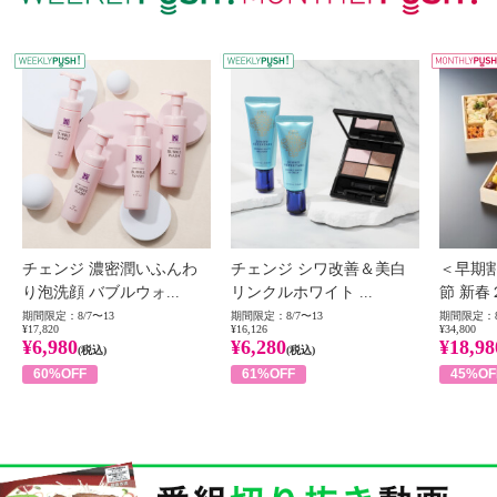
WEEKLY PUSH
W
チェンジ 濃密潤いふんわ
チェンジ シワ改善＆美白
＜早期
り泡洗顔 バブルウォ...
リンクルホワイト ...
節 新春
期間限定：8/7〜13
期間限定：8/7〜13
期間限定：8
¥17,820
¥16,126
¥34,800
¥6,980
¥6,280
¥18,98
(税込)
(税込)
60%OFF
61%OFF
45%OF