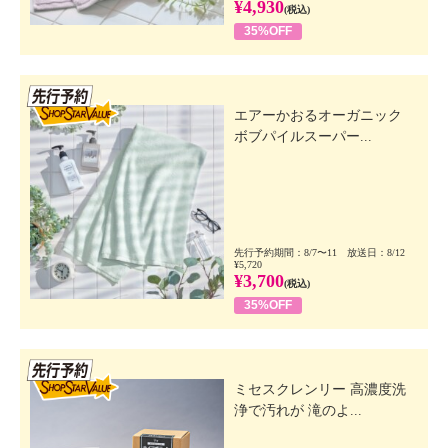
¥4,930
(税込)
35%OFF
先行SSV
エアーかおるオーガニック
ボブパイルスーパー...
先行予約期間：8/7〜11 放送日：8/12
¥5,720
¥3,700
(税込)
35%OFF
先行SSV
ミセスクレンリー 高濃度洗
浄で汚れが 滝のよ...