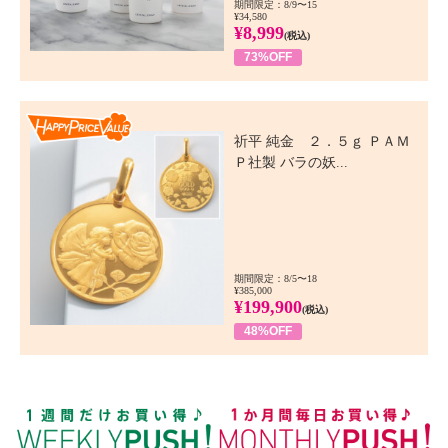
期間限定：8/9〜15
¥34,580
¥8,999
(税込)
73%OFF
Happy Price Value
祈平 純金 ２．５ｇ ＰＡＭ
Ｐ社製 バラの妖...
期間限定：8/5〜18
¥385,000
¥199,900
(税込)
48%OFF