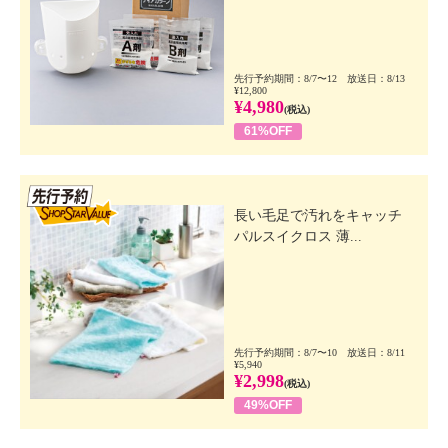
先行予約期間：8/7〜12 放送日：8/13
¥12,800
¥4,980
(税込)
61%OFF
先行SSV
長い毛足で汚れをキャッチ
パルスイクロス 薄...
先行予約期間：8/7〜10 放送日：8/11
¥5,940
¥2,998
(税込)
49%OFF