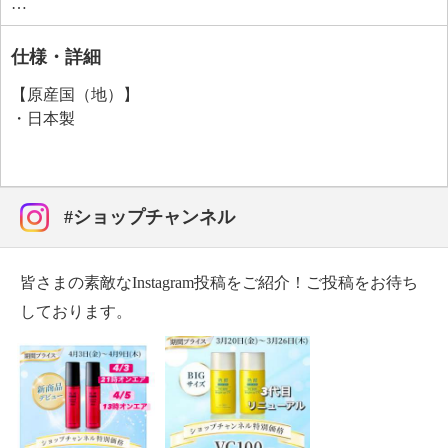
ナル仕様で配合し、お肌にツヤ、ハリ、潤いを与え、
キメを整え、お肌を引き締め、肌荒れを防ぎ、なめら
かにします。
仕様・詳細
＜配合／無配合表示＞
【原産国（地）】
合成香料不使用、ノンアルコール、タール系色素不使
・日本製
用、紫外線吸収剤不使用
#ショップチャンネル
皆さまの素敵なInstagram投稿をご紹介！ご投稿をお待ち
しております。