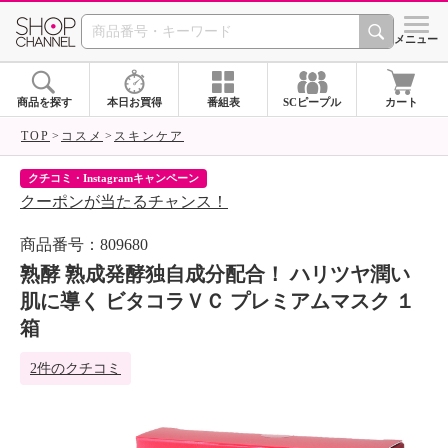
SHOP CHANNEL 
メニュー
商品を探す
本日お買得
番組表
SCピープル
カート
TOP
コスメ
スキンケア
クチコミ・Instagramキャンペーン
ネ
クーポンが当たるチャンス！
ネ
商品番号：809680
熟酵 熟成発酵独自成分配合！ ハリツヤ潤い
肌に導く ビタコラＶＣ プレミアムマスク １
箱
2件のクチコミ