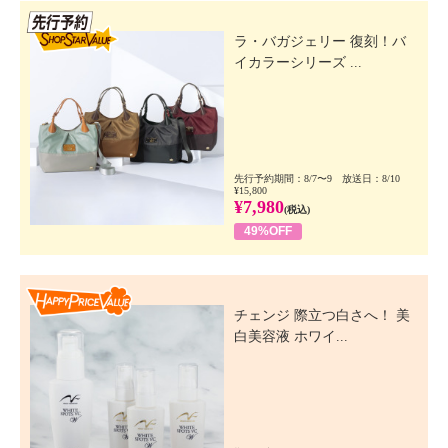
先行SSV
ラ・バガジェリー 復刻！バ
イカラーシリーズ ...
先行予約期間：8/7〜9 放送日：8/10
¥15,800
¥7,980
(税込)
49%OFF
Happy Price Value
チェンジ 際立つ白さへ！ 美
白美容液 ホワイ...