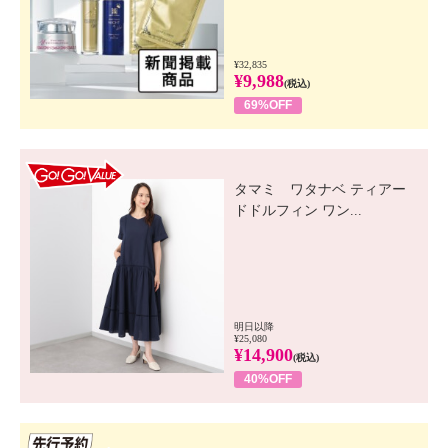
¥32,835
¥9,988
(税込)
69%OFF
GO! GO! VALUE
タマミ ワタナベ ティアー
ドドルフィン ワン...
明日以降
¥25,080
¥14,900
(税込)
40%OFF
先行SSV