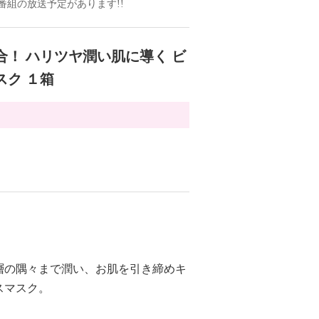
ドの番組の放送予定があります!!
合！ ハリツヤ潤い肌に導く ビ
スク １箱
層の隅々まで潤い、お肌を引き締めキ
スマスク。