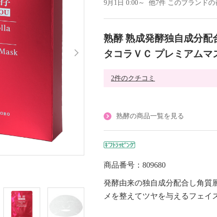
9月1日 0:00～ 他7件 このブラン
熟酵 熟成発酵独自成分配
タコラＶＣ プレミアムマ
2件のクチコミ
熟酵の商品一覧を見る
商品番号：809680
発酵由来の独自成分配合し角質
メを整えてツヤを与えるフェイ