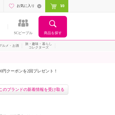
¥0
お気に入り
商品を探す
SCピープル
旅・趣味・暮らし
グルメ・お酒
コレクターズ
00円クーポンを2回プレゼント！
届いて当たる！サプライズ
このブランドの新着情報を受け取る