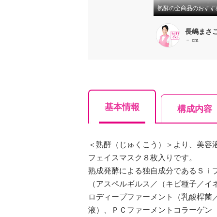
長嶋まさ
－ cm
基本情報
構成内容
＜熟酵（じゅくこう）＞より、美容
フェイスマスク８枚入りです。
熟成発酵による独自成分であるＳｉ
（アスペルギルス／（キビ種子／イ
ロディープファーメント（乳酸桿菌
液）、ＰＣファーメントコラーゲン