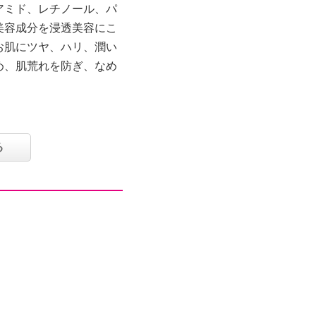
アミド、レチノール、パ
美容成分を浸透美容にこ
お肌にツヤ、ハリ、潤い
め、肌荒れを防ぎ、なめ
タール系色素不使用、紫
る