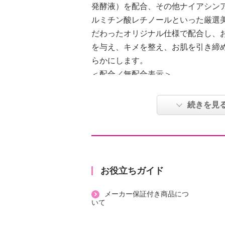
発酵液）を配合、その他ナイアシン
ルミチン酸レチノールといった厳選
だわったオリジナル仕様で配合し、
を与え、キメを整え、お肌を引き締
らかにします。
＜配合／無配合表示＞
合成香料不使用、ノンアルコール、
外線吸収剤不使用
続きを見
【原産国（地）】
・日本製
お役立ちガイド
メーカー保証付き商品につ
いて