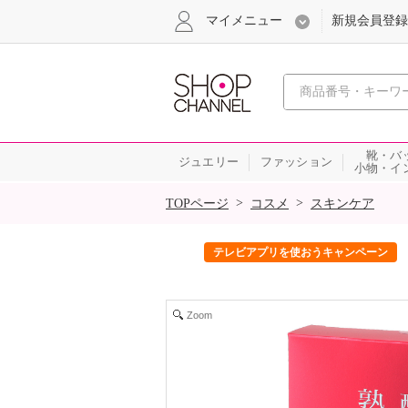
マイメニュー
新規会員登録
心おどる、瞬
靴・バ
ジュエリー
ファッション
小物・イ
SALE
>
>
TOPページ
コスメ
スキンケア
ック！
テレビアプリを使おうキャンペーン
Zoom