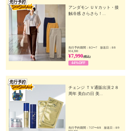
先行SSV
アンダモン ＵＶカット・接
触冷感 さらさら！...
先行予約期間：8/2〜7 放送日：8/8
¥14,300
¥7,990
(税込)
44%OFF
先行SSV
チェンジ ＴＶ通販出演２８
周年 美白の日 美...
先行予約期間：7/27〜8/8 放送日：8/9