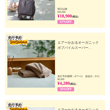
明日以降
¥44,000
¥18,900
(税込)
57%OFF
先行SSV
エアーかおるオーガニック
ボブパイルスーパー...
先行予約期間：8/7〜11 放送日：8/12
¥6,600
¥4,280
(税込)
35%OFF
先行SSV
エアーかおるオーガニック