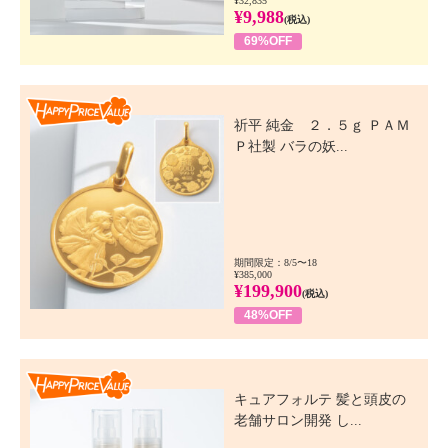
¥32,835
¥9,988
(税込)
69%OFF
Happy Price Value
祈平 純金 ２．５ｇ ＰＡＭ
Ｐ社製 バラの妖...
期間限定：8/5〜18
¥385,000
¥199,900
(税込)
48%OFF
Happy Price Value
キュアフォルテ 髪と頭皮の
老舗サロン開発 し...