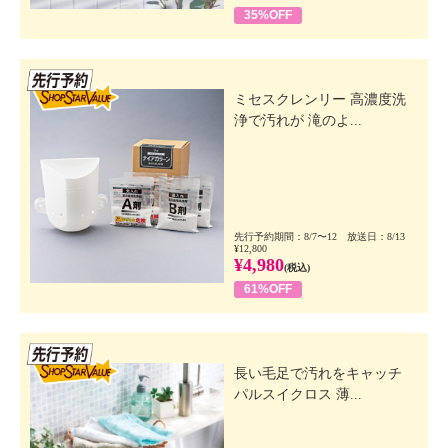
35%OFF
先行SSV
ミセスクレンリー 高濃度洗
浄で汚れが 滝のよ...
先行予約期間：8/7〜12 放送日：8/13
¥12,800
¥4,980
(税込)
61%OFF
先行SSV
長い毛足で汚れをキャッチ
パルスイクロス 薄...