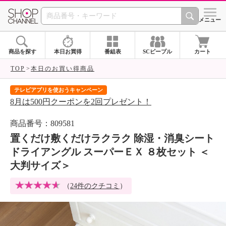
SHOP CHANNEL 
メニュー
商品を探す
本日お買得
番組表
SCピープル
カート
TOP
本日のお買い得商品
テレビアプリを使おうキャンペーン
届
8月は500円クーポンを2回プレゼント！
ご
商品番号：809581
置くだけ敷くだけラクラク 除湿・消臭シート
ドライアングル スーパーＥＸ ８枚セット ＜
大判サイズ＞
（
24件のクチコミ
）