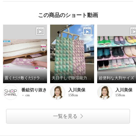
この商品のショート動画
置くだけ敷くだけラクラク 除湿・消臭シート ドライアングル スーパーＥＸ ８枚セット ＜大判サイズ＞
天日干しで除湿能力が再生！
超便利な大判サイズ
番組切り抜き
入川美保
入川美保
－ cm
158cm
158cm
一覧を見る