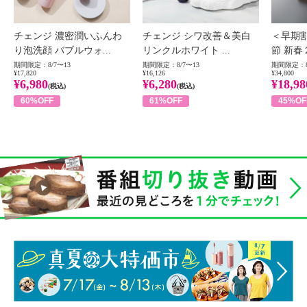
チェンジ 濃密潤いふんわ
チェンジ シワ改善＆美白
＜早期
り泡洗顔 バブルウォ...
リンクルホワイト ...
節 新春
期間限定：8/7〜13
期間限定：8/7〜13
期間限定：8
¥17,820
¥16,126
¥34,800
¥6,980
¥6,280
¥18,98
(税込)
(税込)
60%OFF
61%OFF
45%OF