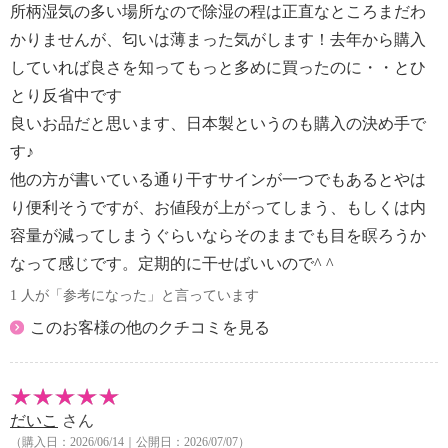
所柄湿気の多い場所なので除湿の程は正直なところまだわ
箱・スポーツ用品や革製品の保管 など
かりませんが、匂いは薄まった気がします！去年から購入
【メンテナンス】
※詳細は取扱説明書参照
していれば良さを知ってもっと多めに買ったのに・・とひ
【使用上の注意】
とり反省中です
※詳細は取扱説明書参照
良いお品だと思います、日本製というのも購入の決め手で
【同梱書類】
す♪
・取扱説明書×２
他の方が書いている通り干すサインが一つでもあるとやは
【保証（有無）、保証期間】
り便利そうですが、お値段が上がってしまう、もしくは内
・なし
【原産国（地）】
容量が減ってしまうぐらいならそのままでも目を瞑ろうか
・日本製
なって感じです。定期的に干せばいいので^ ^
1 人が「参考になった」と言っています
このお客様の他のクチコミを見る
だいこ
さん
（購入日：2026/06/14｜公開日：2026/07/07）