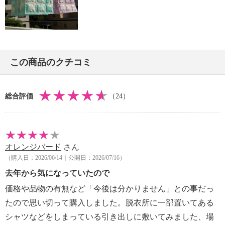
＜標準除湿量＞
・初回の除湿量：水換算６０ｍｌ／シート（温度２
５℃、湿度８０％の場合）
＜再生の目安＞
・１ヶ月に１回程度：日常的に使う引き出しや収納ケ
この商品のクチコミ
ースなど、開閉の多い場所
湿気が多く、カビが生えやすい場所（キッチンや浴
室の近くなど）
総合評価
（24）
・６ヶ月に１回程度：夏物・冬物の衣類や和服の保管
など、あまり開閉しない場所
※使用環境により異なる
【使用量の目安】
オレンジバード
さん
・約２５６リットルの空間：１シート
（購入日：2026/06/14｜公開日：2026/07/16）
・洋服ダンス（約５００リットル）：２シート
・ふとん：１〜２シート
去年から気になっていたので
【使用可能素材・場所】
価格や品物の有無など「今後は分かりません」との事だっ
・洋服ダンス・押入れやクローゼット・引き出し・衣
たので思い切って購入しました。脱衣所に一部置いてある
装ケース・和ダンス・ふとんの下やふとんの保管
シャツなどをしまっている引き出しに敷いてみました、場
・ふとん圧縮袋・流し台や洗面台の下・食器棚・下駄