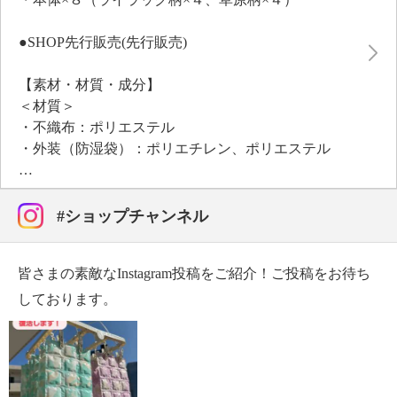
た華やかなイメージ。２色セットなので、使用場所な
どで分けてお使いになると便利です。
●SHOP先行販売(先行販売)
【素材・材質・成分】
＜材質＞
・不織布：ポリエステル
・外装（防湿袋）：ポリエチレン、ポリエステル
＜成分＞
・Ｂ形シリカゲル、ハイパーシリカＩＩ
【サイズ】
#ショップチャンネル
・約６６×２５．５ｃｍ
【重さ】
皆さまの素敵なInstagram投稿をご紹介！ご投稿をお待ち
・約１４０ｇ（内、成分１２０ｇ）［１シート］
【商品仕様詳細】
しております。
＜標準使用期間＞
・開封後約５年間（使用環境により異なる）
（５年間で１０％程度の吸湿能力が低下するが、通
常の使用には問題ない。）