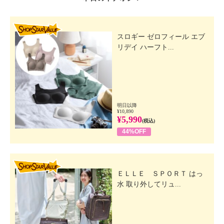
SHOP STAR VALUE
スロギー ゼロフィール エブ
リデイ ハーフト...
明日以降
¥10,890
¥5,990
(税込)
44%OFF
SHOP STAR VALUE
ＥＬＬＥ ＳＰＯＲＴ はっ
水 取り外してリュ...