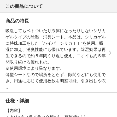
この商品について
商品の特長
吸湿してもベトついたり液体になったりしないシリカ
ゲルタイプの除湿・消臭シート。本品は、シリカゲル
に特殊加工をした゛ハイパーシリカＩＩ”を使用。吸
湿に加え、消臭性能にも優れています。除湿効果は再
生できるので約５年間くり返し使え、ニオイも約５年
間取り続ける優れもの。
※使用環境により異なります。
薄型シートなので場所をとらず、隙間などにも使用で
き、用途に応じて使用枚数を調整可能。引き出しや衣
装ケースのほか、布団や枕の下、ふとん圧縮袋、流し
台や洗面台の下、食器棚、下駄箱やくつ箱など、さま
ざまな場所で使用できます。使用スペースに合わせて
仕様・詳細
シール部分をハサミなどで切って使うことも可能。不
【内容】
織布のデザインは、ライラックと草原をモチーフにし
・本体×８（ライラック柄×４、草原柄×４）