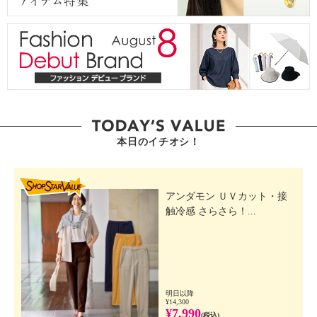
本日のイチオシ！
SHOP STAR VALUE
アンダモン ＵＶカット・接
触冷感 さらさら！...
明日以降
¥14,300
¥7,990
(税込)