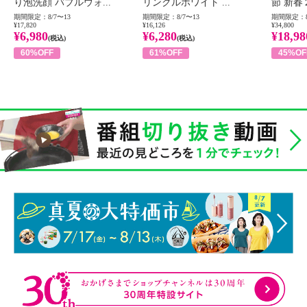
り泡洗顔 バブルウォ...
リンクルホワイト ...
節 新春
期間限定：8/7〜13
期間限定：8/7〜13
期間限定：8
¥17,820
¥16,126
¥34,800
¥6,980
¥6,280
¥18,98
(税込)
(税込)
60%OFF
61%OFF
45%OF