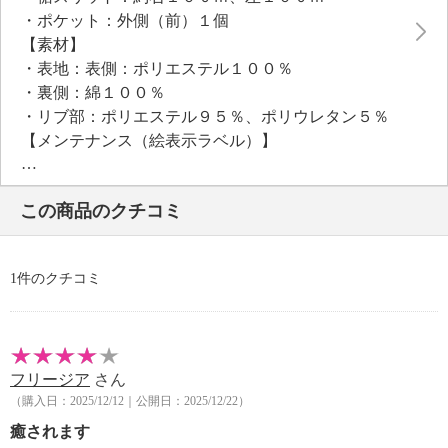
・ポケット：外側（前）１個
【素材】
・表地：表側：ポリエステル１００％
・裏側：綿１００％
・リブ部：ポリエステル９５％、ポリウレタン５％
【メンテナンス（絵表示ラベル）】
・洗濯機：可
・漂白処理：塩素系・酸素系漂白不可
この商品のクチコミ
・タンブル乾燥：不可
・自然乾燥：日陰の吊り干し
・アイロン仕上げ：可（低温）
1件のクチコミ
・ドライクリーニング：不可
【個体差あり】
・個体差あり
【原産国（地）】
フリージア
さん
・中国製
（購入日：2025/12/12｜公開日：2025/12/22）
＜パンツ＞
癒されます