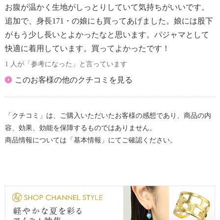
【詳細】
お腹が温かく生地がしっとりしていて気持ちがいいです。
・ボトムウエスト：総ゴム
追加で、身長171・の娘にも買ってあげました。娘には股下
・ポケット：外側（前）２個
がもう少し長いとよかったなと思います。パジャマとして
【素材】
快適に着用しています。買ってよかったです！
・表地：表側：ポリエステル１００％
・裏側：綿１００％
1 人が「参考になった」と言っています
・リブ部：ポリエステル９５％、ポリウレタン５％
このお客様の他のクチコミを見る
【メンテナンス（絵表示ラベル）】
・洗濯機：可
・漂白処理：塩素系・酸素系漂白不可
「クチコミ」は、ご購入いただいたお客様の感想であり、商品の内
・タンブル乾燥：不可
容、効果、効能を保障するものではありません。
・自然乾燥：日陰の吊り干し
商品情報については「基本情報」にてご確認ください。
・アイロン仕上げ：可（低温）
・ドライクリーニング：不可
【個体差あり】
・個体差あり
【原産国（地）】
・中国製