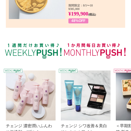
期間限定：8/5〜18
¥385,000
¥199,900
(税込)
48%OFF
WEEKLY PUSH
W
チェンジ 濃密潤いふんわ
チェンジ シワ改善＆美白
＜早期