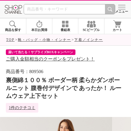
SHOP CHANNEL 
メニュー
商品を探す
本日お買得
番組表
SCピープル
カート
TOP
靴・バッグ・小物・インナー
下着／インナー
届いて当たる！サプライズBOXキャンペーン
ク
ご購入金額相当のクーポンをプレゼント！
ク
商品番号：809506
裏側綿１００％ ボーダー柄 柔らかダンボー
ルニット 腹巻付デザインで あったか！ ルー
ムウェア上下セット
1件のクチコミ