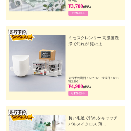
¥5,720
¥3,700
(税込)
35%OFF
先行SSV
ミセスクレンリー 高濃度洗
浄で汚れが 滝のよ...
先行予約期間：8/7〜12 放送日：8/13
¥12,800
¥4,980
(税込)
61%OFF
先行SSV
長い毛足で汚れをキャッチ
パルスイクロス 薄...