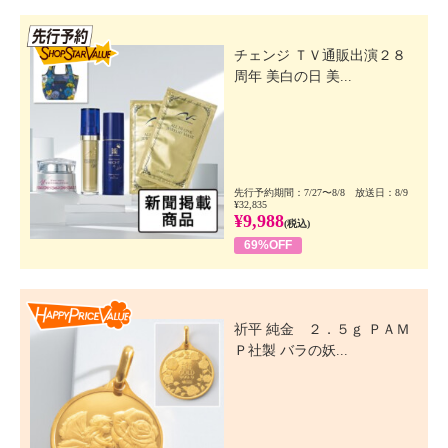
先行SSV
チェンジ ＴＶ通販出演２８
周年 美白の日 美...
先行予約期間：7/27〜8/8 放送日：8/9
¥32,835
¥9,988
(税込)
69%OFF
Happy Price Value
祈平 純金 ２．５ｇ ＰＡＭ
Ｐ社製 バラの妖...