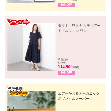
69%OFF
GO! GO! VALUE
タマミ ワタナベ ティアー
ドドルフィン ワン...
明日以降
¥25,080
¥14,900
(税込)
40%OFF
先行SSV
エアーかおるオーガニック
ボブパイルスーパー...