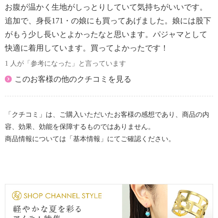
【詳細】
お腹が温かく生地がしっとりしていて気持ちがいいです。
・ボトムウエスト：総ゴム
追加で、身長171・の娘にも買ってあげました。娘には股下
・ポケット：外側（前）２個
がもう少し長いとよかったなと思います。パジャマとして
【素材】
快適に着用しています。買ってよかったです！
・表地：表側：ポリエステル１００％
・裏側：綿１００％
1 人が「参考になった」と言っています
・リブ部：ポリエステル９５％、ポリウレタン５％
このお客様の他のクチコミを見る
【メンテナンス（絵表示ラベル）】
・洗濯機：可
・漂白処理：塩素系・酸素系漂白不可
「クチコミ」は、ご購入いただいたお客様の感想であり、商品の内
・タンブル乾燥：不可
容、効果、効能を保障するものではありません。
・自然乾燥：日陰の吊り干し
商品情報については「基本情報」にてご確認ください。
・アイロン仕上げ：可（低温）
・ドライクリーニング：不可
【個体差あり】
・個体差あり
【原産国（地）】
・中国製