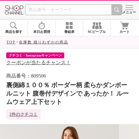
SHOP CHANNEL 
メニュー
商品を探す
本日お買得
番組表
SCピープル
カート
TOP
在庫数 残りわずかの商品
クチコミ・Instagramキャンペーン
ネ
クーポンが当たるチャンス！
ネ
商品番号：809506
裏側綿１００％ ボーダー柄 柔らかダンボー
ルニット 腹巻付デザインで あったか！ ルー
ムウェア上下セット
1件のクチコミ