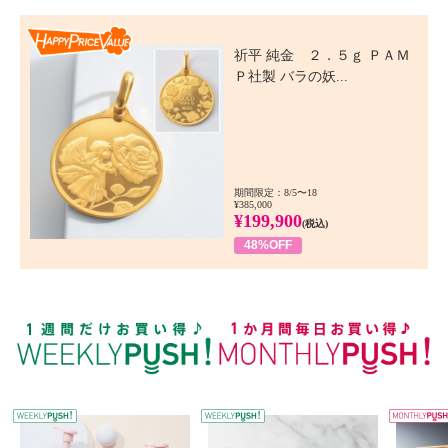
Happy Price Value
祈平 純金 ２．５ｇ ＰＡＭ
Ｐ社製 バラの妖...
期間限定：8/5〜18
¥385,000
¥199,900
(税込)
48%OFF
WEEKLY PUSH
W