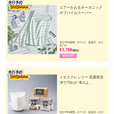
先行SSV
エアーかおるオーガニック
ボブパイルスーパー...
先行予約期間：8/7〜11 放送日：8/12
¥5,720
¥3,700
(税込)
35%OFF
先行SSV
ミセスクレンリー 高濃度洗
浄で汚れが 滝のよ...
先行予約期間：8/7〜12 放送日：8/13