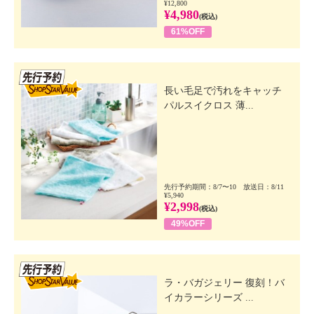
¥12,800
¥4,980
(税込)
61%OFF
先行SSV
長い毛足で汚れをキャッチ
パルスイクロス 薄...
先行予約期間：8/7〜10 放送日：8/11
¥5,940
¥2,998
(税込)
49%OFF
先行SSV
ラ・バガジェリー 復刻！バ
イカラーシリーズ ...