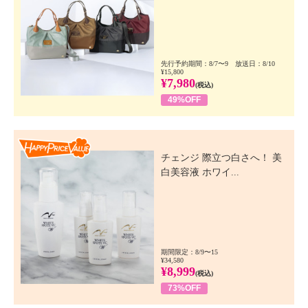
先行予約期間：8/7〜9 放送日：8/10
¥15,800
¥7,980
(税込)
49%OFF
Happy Price Value
チェンジ 際立つ白さへ！ 美
白美容液 ホワイ...
期間限定：8/9〜15
¥34,580
¥8,999
(税込)
73%OFF