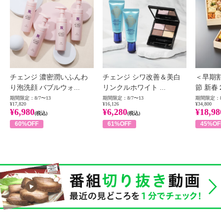
チェンジ 濃密潤いふんわ
チェンジ シワ改善＆美白
＜早期
り泡洗顔 バブルウォ...
リンクルホワイト ...
節 新春
期間限定：8/7〜13
期間限定：8/7〜13
期間限定：8
¥17,820
¥16,126
¥34,800
¥6,980
¥6,280
¥18,98
(税込)
(税込)
60%OFF
61%OFF
45%OF