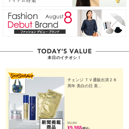
本日のイチオシ！
SHOP STAR VALUE
チェンジ ＴＶ通販出演２８
周年 美白の日 美...
¥32,835
¥9,988
(税込)