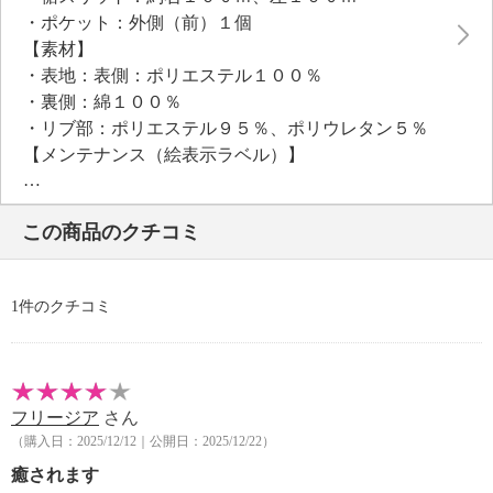
・ポケット：外側（前）１個
【素材】
・表地：表側：ポリエステル１００％
・裏側：綿１００％
・リブ部：ポリエステル９５％、ポリウレタン５％
【メンテナンス（絵表示ラベル）】
・洗濯機：可
・漂白処理：塩素系・酸素系漂白不可
この商品のクチコミ
・タンブル乾燥：不可
・自然乾燥：日陰の吊り干し
・アイロン仕上げ：可（低温）
1件のクチコミ
・ドライクリーニング：不可
【個体差あり】
・個体差あり
【原産国（地）】
フリージア
さん
・中国製
（購入日：2025/12/12｜公開日：2025/12/22）
＜パンツ＞
癒されます