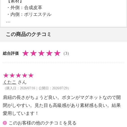
【素材】
・外側：合成皮革
・内側：ポリエステル
【サイズ】
・約縦２９ｃｍ×最大横３２ｃｍ×マチ１２ｃｍ
この商品のクチコミ
・Ａ４サイズ：不可
【重さ】
・約５５０ｇ
総合評価
（3）
【個体差あり】
・個体差あり
【原産国（地）】
・中国製
くたこ
さん
（購入日：2026/07/16｜公開日：2026/07/29）
肩紐の長さがちょうど良い。ボタンがマグネットなので開
閉がしやすい。見た目も高級感があり素材感も良い。結果
愛用しています！
このお客様の他のクチコミを見る