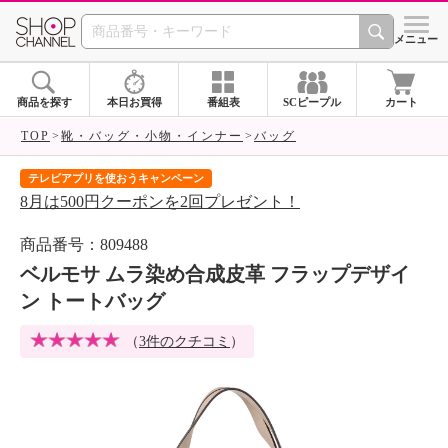
SHOP CHANNEL 
メニュー
商品を探す
本日お買得
番組表
SCピープル
カート
TOP
靴・バッグ・小物・インナー
バッグ
テレビアプリを使おうキャンペーン
届
8月は500円クーポンを2回プレゼント！
ご
商品番号：809488
ベルモサ ムラ染め合成皮革 フラップデザイ
ン トートバッグ
（
3件のクチコミ
）