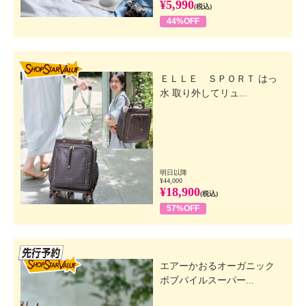
¥5,990
(税込)
44%OFF
SHOP STAR VALUE
ＥＬＬＥ ＳＰＯＲＴ はっ
水 取り外してリュ...
明日以降
¥44,000
¥18,900
(税込)
57%OFF
先行SSV
エアーかおるオーガニック
ボブパイルスーパー...