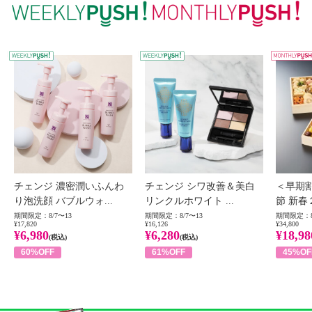
WEEKLY PUSH
W
チェンジ 濃密潤いふんわ
チェンジ シワ改善＆美白
＜早期
り泡洗顔 バブルウォ...
リンクルホワイト ...
節 新春
期間限定：8/7〜13
期間限定：8/7〜13
期間限定：8
¥17,820
¥16,126
¥34,800
¥6,980
¥6,280
¥18,98
(税込)
(税込)
60%OFF
61%OFF
45%OF