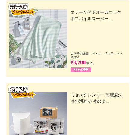
先行SSV
エアーかおるオーガニック
ボブパイルスーパー...
先行予約期間：8/7〜11 放送日：8/12
¥5,720
¥3,700
(税込)
35%OFF
先行SSV
ミセスクレンリー 高濃度洗
浄で汚れが 滝のよ...