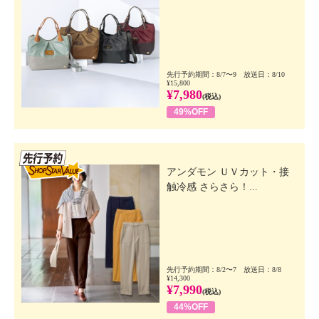
先行予約期間：8/7〜9 放送日：8/10
¥15,800
¥7,980
(税込)
49%OFF
先行SSV
アンダモン ＵＶカット・接
触冷感 さらさら！...
先行予約期間：8/2〜7 放送日：8/8
¥14,300
¥7,990
(税込)
44%OFF