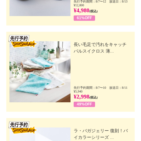
先行予約期間：8/7〜12 放送日：8/13
¥12,800
¥4,980
(税込)
61%OFF
先行SSV
長い毛足で汚れをキャッチ
パルスイクロス 薄...
先行予約期間：8/7〜10 放送日：8/11
¥5,940
¥2,998
(税込)
49%OFF
先行SSV
ラ・バガジェリー 復刻！バ
イカラーシリーズ ...