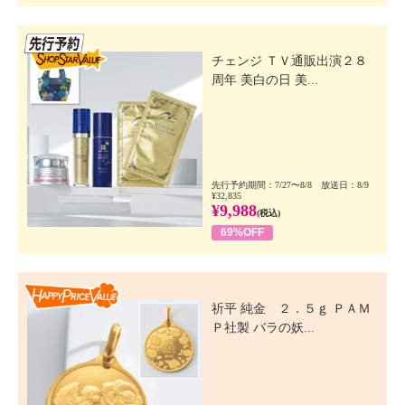
先行SSV
チェンジ ＴＶ通販出演２８
周年 美白の日 美...
先行予約期間：7/27〜8/8 放送日：8/9
¥32,835
¥9,988
(税込)
69%OFF
Happy Price Value
祈平 純金 ２．５ｇ ＰＡＭ
Ｐ社製 バラの妖...