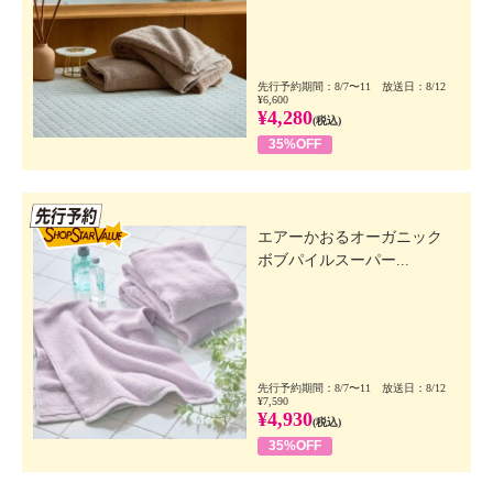
先行予約期間：8/7〜11 放送日：8/12
¥6,600
¥4,280
(税込)
35%OFF
先行SSV
エアーかおるオーガニック
ボブパイルスーパー...
先行予約期間：8/7〜11 放送日：8/12
¥7,590
¥4,930
(税込)
35%OFF