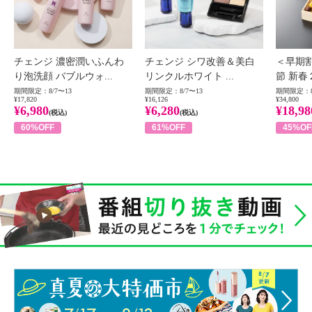
チェンジ 濃密潤いふんわ
チェンジ シワ改善＆美白
＜早期
り泡洗顔 バブルウォ...
リンクルホワイト ...
節 新春
期間限定：8/7〜13
期間限定：8/7〜13
期間限定：8
¥17,820
¥16,126
¥34,800
¥6,980
¥6,280
¥18,98
(税込)
(税込)
60%OFF
61%OFF
45%OF