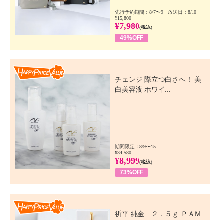
先行予約期間：8/7〜9 放送日：8/10
¥15,800
¥7,980
(税込)
49%OFF
Happy Price Value
チェンジ 際立つ白さへ！ 美
白美容液 ホワイ...
期間限定：8/9〜15
¥34,580
¥8,999
(税込)
73%OFF
Happy Price Value
祈平 純金 ２．５ｇ ＰＡＭ