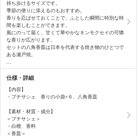
持ち歩けるサイズです。
季節の便りに添えるのもおすすめ。
香りを忍ばせておくことで、ふとした瞬間に特別な時
間を楽しむことができます。
風にのって届く、甘くて華やかなキンモクセイの可憐
な香りが広がります。
セットの八角香皿は日本を代表する焼き物のひとつで
ある瀬戸焼。
職人による手仕事で１つ１つ丁寧に仕上げられた逸品
です。
爽やかな新緑色が空間になじみ、和洋どちらのインテ
仕様・詳細
リアにも調和。
【内容】
表面はガラス釉で色付けされ、上品な質感を演出して
・プチサシェ 香りの小袋×６、八角香皿
います。
香りを楽しむ時間がより特別なものになるアイテムで
【素材・材質・成分】
す。
＜プチサシェ＞
・白檀、香料
＜香皿＞