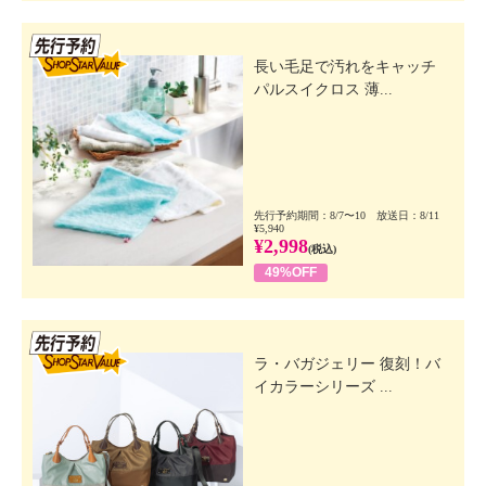
先行SSV
長い毛足で汚れをキャッチ
パルスイクロス 薄...
先行予約期間：8/7〜10 放送日：8/11
¥5,940
¥2,998
(税込)
49%OFF
先行SSV
ラ・バガジェリー 復刻！バ
イカラーシリーズ ...