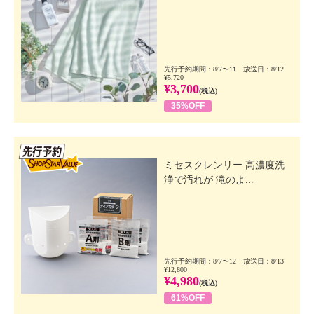
先行予約期間：8/7〜11 放送日：8/12
¥5,720
¥3,700
(税込)
35%OFF
先行SSV
ミセスクレンリー 高濃度洗
浄で汚れが 滝のよ...
先行予約期間：8/7〜12 放送日：8/13
¥12,800
¥4,980
(税込)
61%OFF