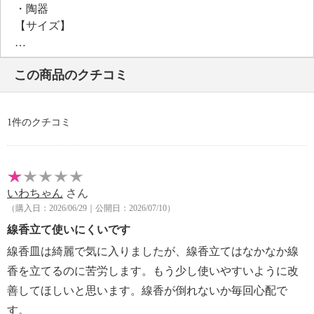
・陶器
【サイズ】
＜プチサシェ＞
・約幅９．８×横１０．０×高さ１ｃｍ
この商品のクチコミ
＜香皿＞
・約４．５×１５．３×１．８ｃｍ
【重さ】
1件のクチコミ
＜プチサシェ＞
・約１５ｇ
＜香皿＞
・約８５ｇ
いわちゃん
さん
【保証（有無）、保証期間】
（購入日：2026/06/29｜公開日：2026/07/10）
・なし
線香立て使いにくいです
線香皿は綺麗で気に入りましたが、線香立てはなかなか線
香を立てるのに苦労します。もう少し使いやすいように改
善してほしいと思います。線香が倒れないか毎回心配で
す。