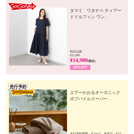
GO! GO! VALUE
タマミ ワタナベ ティアー
ドドルフィン ワン...
明日以降
¥25,080
¥14,900
(税込)
40%OFF
先行SSV
エアーかおるオーガニック
ボブパイルスーパー...
先行予約期間：8/7〜11 放送日：8/12