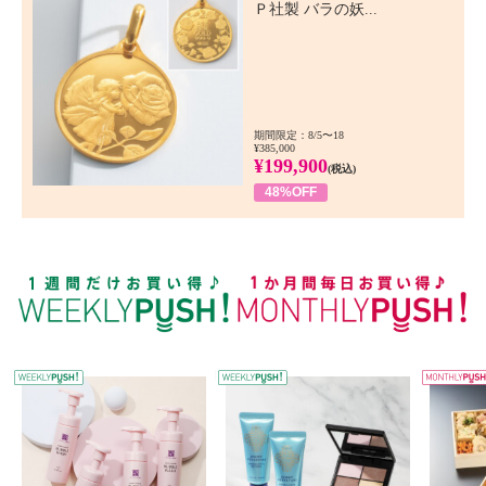
Ｐ社製 バラの妖...
期間限定：8/5〜18
¥385,000
¥199,900
(税込)
48%OFF
WEEKLY PUSH
W