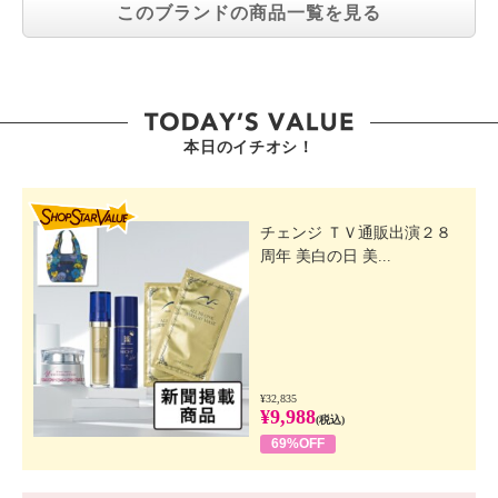
このブランドの商品一覧を見る
本日のイチオシ！
SHOP STAR VALUE
チェンジ ＴＶ通販出演２８
周年 美白の日 美...
¥32,835
¥9,988
(税込)
69%OFF