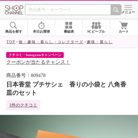
SHOP CHANNEL 
メニュー
商品を探す
本日お買得
番組表
SCピープル
カート
TOP
旅・趣味・暮らし・コレクターズ
趣味・暮らし
クチコミ・Instagramキャンペーン
ネ
クーポンが当たるチャンス！
ネ
商品番号：809478
日本香堂 プチサシェ 香りの小袋と 八角香
皿のセット
1件のクチコミ