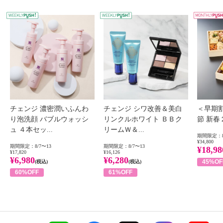
WEEKLY PUSH
W
チェンジ 濃密潤いふんわ
チェンジ シワ改善＆美白
＜早期
り泡洗顔 バブルウォッシ
リンクルホワイト ＢＢク
節 新
ュ ４本セッ...
リームＷ＆...
期間限定：8
¥34,800
期間限定：8/7〜13
期間限定：8/7〜13
¥18,98
¥17,820
¥16,126
¥6,980
¥6,280
45%OF
(税込)
(税込)
60%OFF
61%OFF