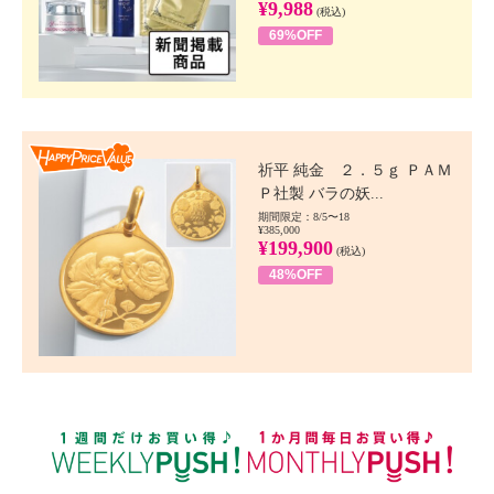
¥9,988
(税込)
69%OFF
Happy Price value
祈平 純金 ２．５ｇ ＰＡＭ
Ｐ社製 バラの妖...
期間限定：8/5〜18
¥385,000
¥199,900
(税込)
48%OFF