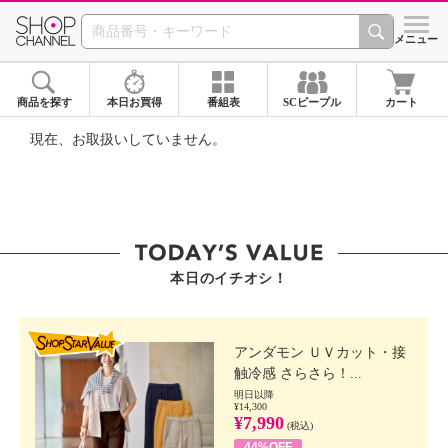
SHOP CHANNEL ショ
メニュー
商品を探す
本日お買得
番組表
SCピープル
カート
現在、お取扱いしていません。
本日のイチオシ！
SHOP STAR VALUE
アンダモン ＵＶカット・接
触冷感 さらさら！...
明日以降
¥14,300
¥7,990
(税込)
44%OFF