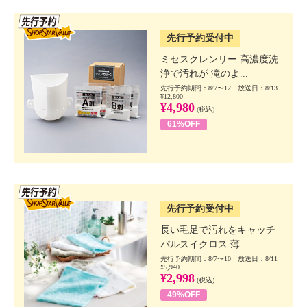
SSV先行
先行予約受付中
ミセスクレンリー 高濃度洗
浄で汚れが 滝のよ...
先行予約期間：8/7〜12 放送日：8/13
¥12,800
¥4,980
(税込)
61%OFF
SSV先行
先行予約受付中
長い毛足で汚れをキャッチ
パルスイクロス 薄...
先行予約期間：8/7〜10 放送日：8/11
¥5,940
¥2,998
(税込)
49%OFF