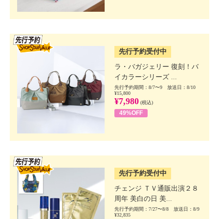
SSV先行
先行予約受付中
ラ・バガジェリー 復刻！バ
イカラーシリーズ ...
先行予約期間：8/7〜9 放送日：8/10
¥15,800
¥7,980
(税込)
49%OFF
SSV先行
先行予約受付中
チェンジ ＴＶ通販出演２８
周年 美白の日 美...
先行予約期間：7/27〜8/8 放送日：8/9
¥32,835