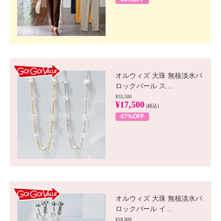
GO!GO! VALUE
オルウィズ 大珠 無核淡水バ
ロックパール ス...
¥33,500
¥17,500
(税込)
47%OFF
GO!GO! VALUE
オルウィズ 大珠 無核淡水バ
ロックパール イ...
¥18,800