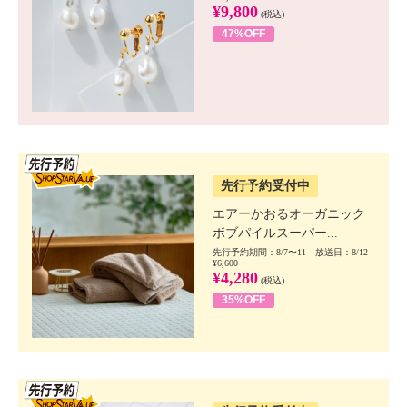
¥9,800
(税込)
47%OFF
SSV先行
先行予約受付中
エアーかおるオーガニック
ボブパイルスーパー...
先行予約期間：8/7〜11 放送日：8/12
¥6,600
¥4,280
(税込)
35%OFF
SSV先行