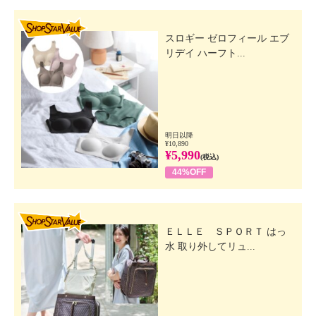
SHOP STAR VALUE
スロギー ゼロフィール エブ
リデイ ハーフト...
明日以降
¥10,890
¥5,990
(税込)
44%OFF
SHOP STAR VALUE
ＥＬＬＥ ＳＰＯＲＴ はっ
水 取り外してリュ...