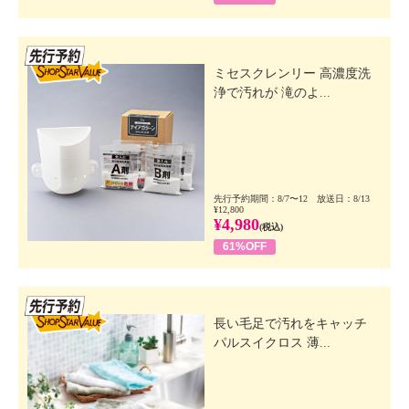
先行SSV
ミセスクレンリー 高濃度洗
浄で汚れが 滝のよ...
先行予約期間：8/7〜12 放送日：8/13
¥12,800
¥4,980
(税込)
61%OFF
先行SSV
長い毛足で汚れをキャッチ
パルスイクロス 薄...