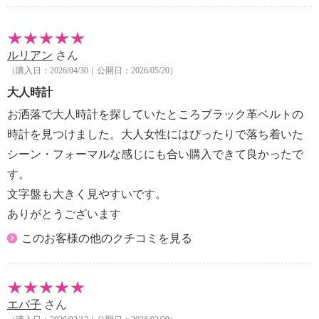
【駆動方式】
・電波ソーラー
【保証（有無）、保証期間】
ルリアン
さん
・あり：メーカー保証書（１年）
（購入日：2026/04/30｜公開日：2026/05/20）
【保証書以外の同梱物】
・取扱説明書（兼保証書）
大人時計
・時計が止まったり、動きがおかしいな？と思ったら
お洒落で大人時計を探していたところブラック革ベルトの
・電波の受信場所の設定
時計を見つけました。大人女性にはぴったりで落ち着いた
・秒針の動きについて
シーン・フォーマルな感じにも合い購入できて良かったで
【型番】
す。
・ＳＨＷ−５３００
【原産国（地）】
文字盤も大きく見やすいです。
・ムーブメント組立地：中国
ありがとうございます
・ケース組立地：中国
このお客様の他のクチコミを見る
・バンド製造国：中国
エバ子
さん