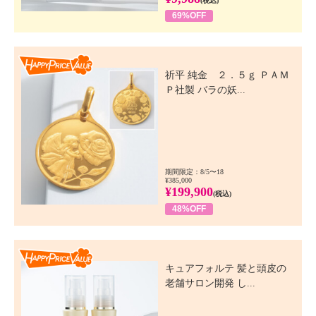
(税込)
69%OFF
Happy Price Value
祈平 純金 ２．５ｇ ＰＡＭ
Ｐ社製 バラの妖...
期間限定：8/5〜18
¥385,000
¥199,900
(税込)
48%OFF
Happy Price Value
キュアフォルテ 髪と頭皮の
老舗サロン開発 し...