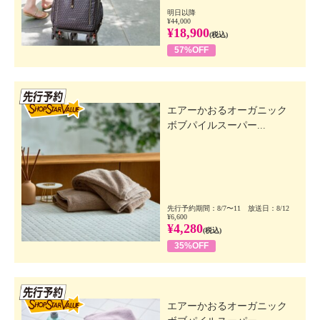
明日以降
¥44,000
¥18,900
(税込)
57%OFF
先行SSV
エアーかおるオーガニック
ボブパイルスーパー...
先行予約期間：8/7〜11 放送日：8/12
¥6,600
¥4,280
(税込)
35%OFF
先行SSV
エアーかおるオーガニック