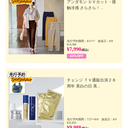
アンダモン ＵＶカット・接
触冷感 さらさら！...
先行予約期間：8/2〜7 放送日：8/8
¥14,300
¥7,990
(税込)
44%OFF
先行SSV
チェンジ ＴＶ通販出演２８
周年 美白の日 美...
先行予約期間：7/27〜8/8 放送日：8/9
¥32,835
¥9,988