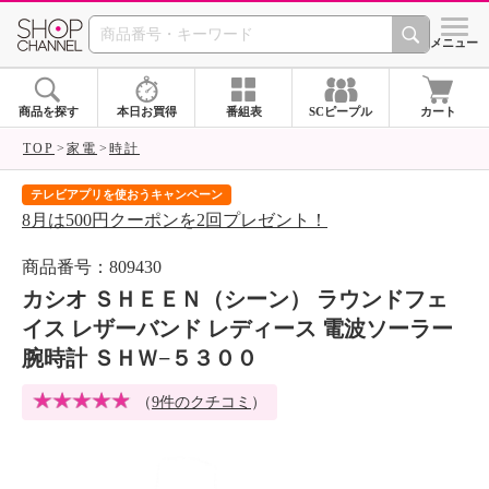
SHOP CHANNEL 
メニュー
商品を探す
本日お買得
番組表
SCピープル
カート
TOP
家電
時計
テレビアプリを使おうキャンペーン
届
8月は500円クーポンを2回プレゼント！
ご
商品番号：809430
カシオ ＳＨＥＥＮ（シーン） ラウンドフェ
イス レザーバンド レディース 電波ソーラー
腕時計 ＳＨＷ−５３００
（
9件のクチコミ
）