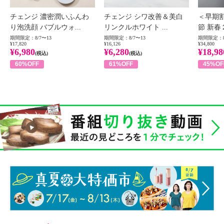
チェンジ 濃密潤いふんわ
チェンジ シワ改善＆美白
＜早期
り泡洗顔 バブルウォ...
リンクルホワイト ...
節 新春
期間限定：8/7〜13
期間限定：8/7〜13
期間限定：8
¥17,820
¥16,126
¥34,800
¥6,980
¥6,280
¥18,98
(税込)
(税込)
60%OFF
61%OFF
45%OF