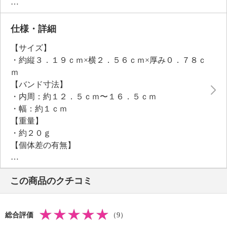
傷がつきにくい高硬度の反射防止コーティングサファ
イアガラスを採用し、日常生活でも便利に使える１０
気圧防水仕様もポイントです。
仕様・詳細
※バンドは防水仕様ではありません。
【サイズ】
利な機能を搭載していながら、軽量なつくりで気軽に
・約縦３．１９ｃｍ×横２．５６ｃｍ×厚み０．７８ｃ
着用でき、多彩なシーンでお手元を彩る頼れる一品に
ｍ
なりそう。
【バンド寸法】
・内周：約１２．５ｃｍ〜１６．５ｃｍ
・幅：約１ｃｍ
【重量】
・約２０ｇ
【個体差の有無】
・なし
【防水性能】
この商品のクチコミ
・日常生活用強化防水（１０気圧防水）
【バンド素材・メッキ種類】
・素材（表側）：本革
総合評価
（9）
・素材（裏側）：本革