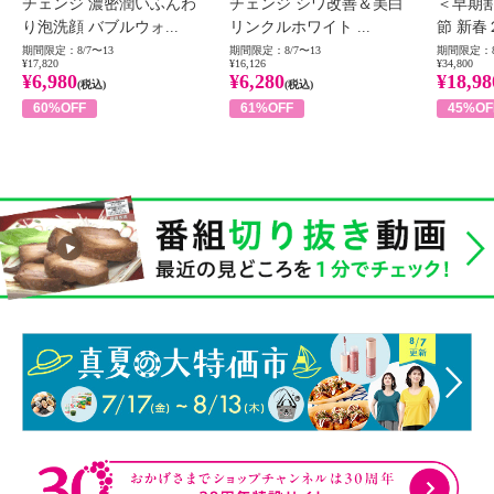
チェンジ 濃密潤いふんわ
チェンジ シワ改善＆美白
＜早期
り泡洗顔 バブルウォ...
リンクルホワイト ...
節 新春
期間限定：8/7〜13
期間限定：8/7〜13
期間限定：8
¥17,820
¥16,126
¥34,800
¥6,980
¥6,280
¥18,98
(税込)
(税込)
60%OFF
61%OFF
45%OF