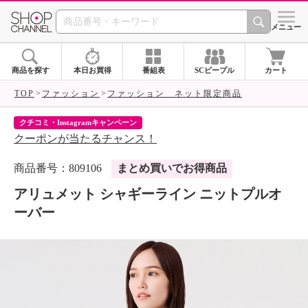
SHOP CHANNEL 
メニュー
商品を探す
本日お買得
番組表
SCピープル
カート
TOP
ファッション
ファッション ネット限定商品
クチコミ・Instagramキャンペーン
ネ
クーポンが当たるチャンス！
ネ
商品番号：809106
まとめ買いでお得商品
アリュメット シャギーライン ニットプルオ
ーバー