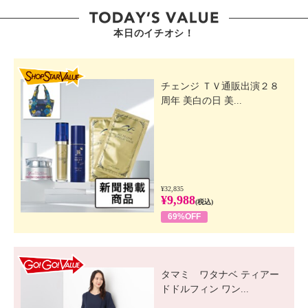
本日のイチオシ！
SHOP STAR VALUE
チェンジ ＴＶ通販出演２８
周年 美白の日 美...
¥32,835
¥9,988
(税込)
69%OFF
GO! GO! VALUE
タマミ ワタナベ ティアー
ドドルフィン ワン...