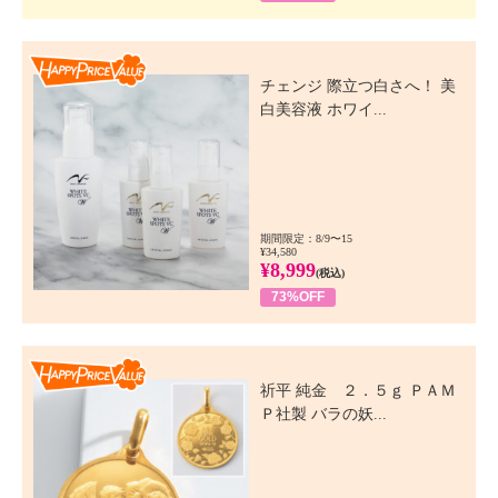
Happy Price Value
チェンジ 際立つ白さへ！ 美
白美容液 ホワイ...
期間限定：8/9〜15
¥34,580
¥8,999
(税込)
73%OFF
Happy Price Value
祈平 純金 ２．５ｇ ＰＡＭ
Ｐ社製 バラの妖...