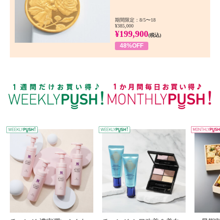
期間限定：8/5〜18
¥385,000
¥199,900
(税込)
48%OFF
WEEKLY PUSH
W