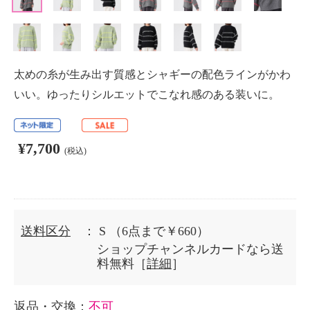
太めの糸が生み出す質感とシャギーの配色ラインがかわ
いい。ゆったりシルエットでこなれ感のある装いに。
¥7,700
(税込)
送料区分
： S
（6点まで￥660）
ショップチャンネルカードなら送
料無料［
詳細
］
返品・交換
：
不可