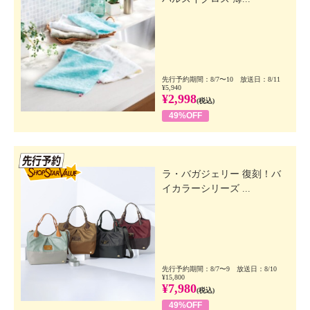
先行予約期間：8/7〜10 放送日：8/11
¥5,940
¥2,998
(税込)
49%OFF
先行SSV
ラ・バガジェリー 復刻！バ
イカラーシリーズ ...
先行予約期間：8/7〜9 放送日：8/10
¥15,800
¥7,980
(税込)
49%OFF