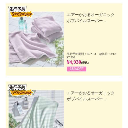
先行SSV
エアーかおるオーガニック
ボブパイルスーパー...
先行予約期間：8/7〜11 放送日：8/12
¥7,590
¥4,930
(税込)
35%OFF
先行SSV
エアーかおるオーガニック
ボブパイルスーパー...