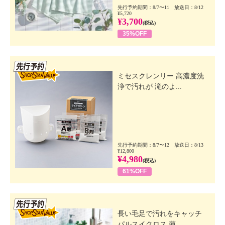
先行予約期間：8/7〜11 放送日：8/12
¥5,720
¥3,700
(税込)
35%OFF
先行SSV
ミセスクレンリー 高濃度洗
浄で汚れが 滝のよ...
先行予約期間：8/7〜12 放送日：8/13
¥12,800
¥4,980
(税込)
61%OFF
先行SSV
長い毛足で汚れをキャッチ
パルスイクロス 薄...