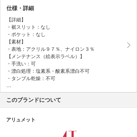
仕様・詳細
【詳細】
・裾スリット：なし
・ポケット：なし
【素材】
・表地：アクリル９７％、ナイロン３％
【メンテナンス（絵表示ラベル）】
・手洗い：可
・漂白処理：塩素系・酸素系漂白不可
・タンブル乾燥：不可
・自然乾燥：日陰の平干し
・アイロン仕上げ：可（低温）
このブランドについて
・ドライクリーニング：石油系ドライクリーニング可
・ウエットクリーニング：可
【個体差あり】
アリュメット
・個体差あり
【原産国（地）】