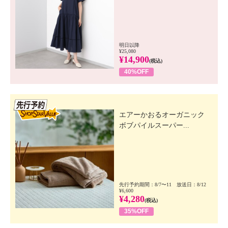
明日以降
¥25,080
¥14,900
(税込)
40%OFF
先行SSV
エアーかおるオーガニック
ボブパイルスーパー...
先行予約期間：8/7〜11 放送日：8/12
¥6,600
¥4,280
(税込)
35%OFF