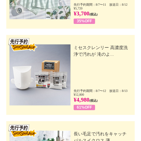
先行予約期間：8/7〜11 放送日：8/12
¥5,720
¥3,700
(税込)
35%OFF
先行SSV
ミセスクレンリー 高濃度洗
浄で汚れが 滝のよ...
先行予約期間：8/7〜12 放送日：8/13
¥12,800
¥4,980
(税込)
61%OFF
先行SSV
長い毛足で汚れをキャッチ
パルスイクロス 薄...