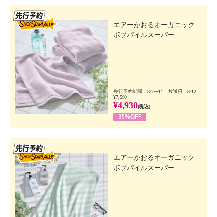
先行SSV
エアーかおるオーガニック
ボブパイルスーパー...
先行予約期間：8/7〜11 放送日：8/12
¥7,590
¥4,930
(税込)
35%OFF
先行SSV
エアーかおるオーガニック
ボブパイルスーパー...