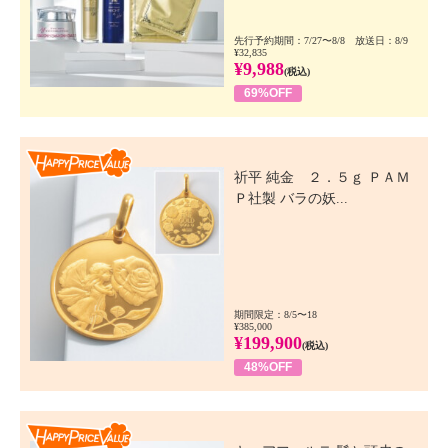
先行予約期間：7/27〜8/8 放送日：8/9
¥32,835
¥9,988
(税込)
69%OFF
Happy Price Value
祈平 純金 ２．５ｇ ＰＡＭ
Ｐ社製 バラの妖...
期間限定：8/5〜18
¥385,000
¥199,900
(税込)
48%OFF
Happy Price Value