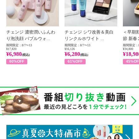
チェンジ 濃密潤いふんわ
チェンジ シワ改善＆美白
＜早期
り泡洗顔 バブルウォ...
リンクルホワイト ...
節 新春
期間限定：8/7〜13
期間限定：8/7〜13
期間限定：8
¥17,820
¥16,126
¥34,800
¥6,980
¥6,280
¥18,98
(税込)
(税込)
60%OFF
61%OFF
45%OF