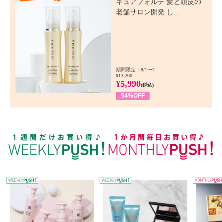
キュアフォルテ 髪と頭皮の
老舗サロン開発 し...
期間限定：8/1〜7
¥13,200
¥5,990
(税込)
54%OFF
WEEKLY PUSH
W