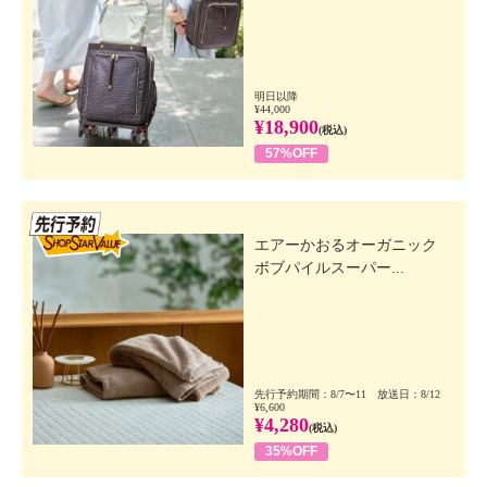
明日以降
¥44,000
¥18,900
(税込)
57%OFF
先行SSV
エアーかおるオーガニック
ボブパイルスーパー...
先行予約期間：8/7〜11 放送日：8/12
¥6,600
¥4,280
(税込)
35%OFF