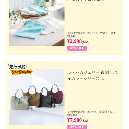
先行予約期間：8/7〜10 放送日：8/11
¥5,940
¥2,998
(税込)
49%OFF
先行SSV
ラ・バガジェリー 復刻！バ
イカラーシリーズ ...
先行予約期間：8/7〜9 放送日：8/10
¥15,800
¥7,980
(税込)
49%OFF