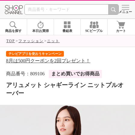
SHOP CHANNEL 
メニュー
商品を探す
本日お買得
番組表
SCピープル
カート
TOP
ファッション
ニット
テレビアプリを使おうキャンペーン
届
8月は500円クーポンを2回プレゼント！
ご
商品番号：809106
まとめ買いでお得商品
アリュメット シャギーライン ニットプルオ
ーバー