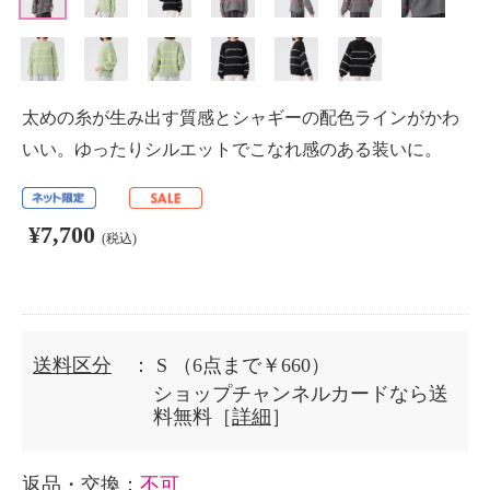
太めの糸が生み出す質感とシャギーの配色ラインがかわ
いい。ゆったりシルエットでこなれ感のある装いに。
¥7,700
(税込)
送料区分
： S
（6点まで￥660）
ショップチャンネルカードなら送
料無料［
詳細
］
返品・交換
：
不可