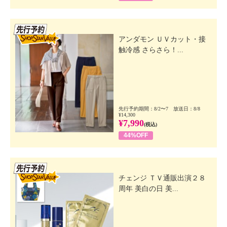
先行SSV
アンダモン ＵＶカット・接
触冷感 さらさら！...
先行予約期間：8/2〜7 放送日：8/8
¥14,300
¥7,990
(税込)
44%OFF
先行SSV
チェンジ ＴＶ通販出演２８
周年 美白の日 美...