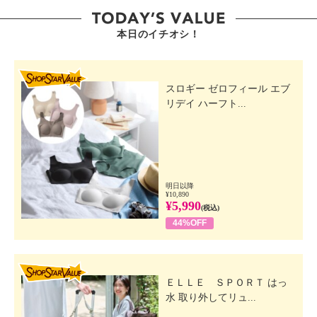
本日のイチオシ！
SHOP STAR VALUE
スロギー ゼロフィール エブ
リデイ ハーフト...
明日以降
¥10,890
¥5,990
(税込)
44%OFF
SHOP STAR VALUE
ＥＬＬＥ ＳＰＯＲＴ はっ
水 取り外してリュ...