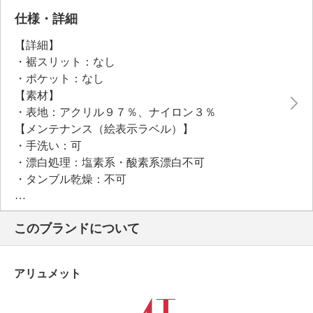
仕様・詳細
【詳細】
・裾スリット：なし
・ポケット：なし
【素材】
・表地：アクリル９７％、ナイロン３％
【メンテナンス（絵表示ラベル）】
・手洗い：可
・漂白処理：塩素系・酸素系漂白不可
・タンブル乾燥：不可
・自然乾燥：日陰の平干し
・アイロン仕上げ：可（低温）
このブランドについて
・ドライクリーニング：石油系ドライクリーニング可
・ウエットクリーニング：可
【個体差あり】
アリュメット
・個体差あり
【原産国（地）】