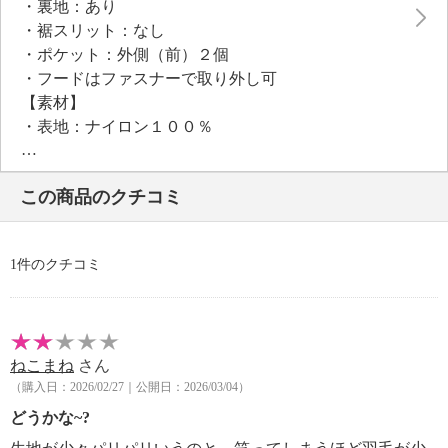
・裏地：あり
・裾スリット：なし
・ポケット：外側（前）２個
・フードはファスナーで取り外し可
【素材】
・表地：ナイロン１００％
・裏地：ポリエステル１００％
・ファー部分ポリエステル１００％
この商品のクチコミ
・中わたダウン８０％、フェザー２０％
【メンテナンス（絵表示ラベル）】
・洗濯機・手洗い：不可
1件のクチコミ
・漂白処理：塩素系・酸素系漂白不可
・タンブル乾燥：不可
・アイロン仕上げ：不可
・ドライクリーニング：石油系ドライクリーニング可
ねこまね
さん
・ウエットクリーニング：不可
（購入日：2026/02/27｜公開日：2026/03/04）
【メンテナンス（ケアラベル）】
・長時間照射による変退色注意
どうかな~?
・水や汗などによる色落ち、色移り注意