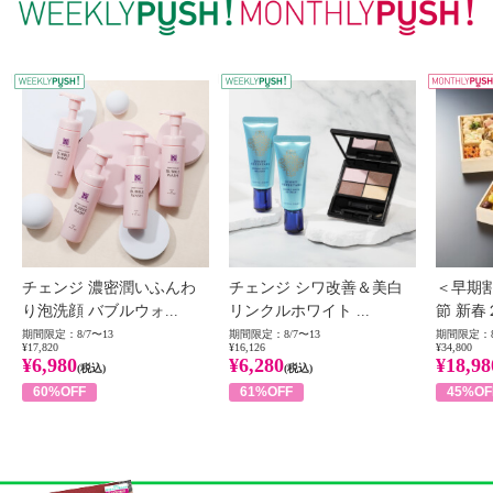
WEEKLY PUSH
W
チェンジ 濃密潤いふんわ
チェンジ シワ改善＆美白
＜早期
り泡洗顔 バブルウォ...
リンクルホワイト ...
節 新春
期間限定：8/7〜13
期間限定：8/7〜13
期間限定：8
¥17,820
¥16,126
¥34,800
¥6,980
¥6,280
¥18,98
(税込)
(税込)
60%OFF
61%OFF
45%OF