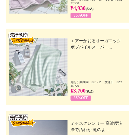
¥7,590
¥4,930
(税込)
35%OFF
先行SSV
エアーかおるオーガニック
ボブパイルスーパー...
先行予約期間：8/7〜11 放送日：8/12
¥5,720
¥3,700
(税込)
35%OFF
先行SSV
ミセスクレンリー 高濃度洗
浄で汚れが 滝のよ...