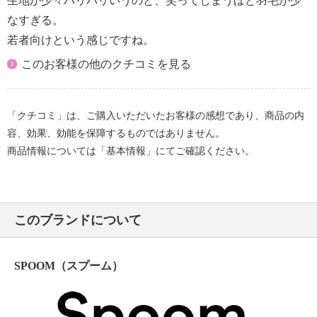
生地が少々パリパリいうのと、笑ってしまうほど羽毛が少
・摩擦による色落ち、色移り注意
なすぎる。
・過度な力をかけない
若者向けという感じですね。
【個体差あり】
・個体差あり
このお客様の他のクチコミを見る
【原産国（地）】
・中国製
「クチコミ」は、ご購入いただいたお客様の感想であり、商品の内
容、効果、効能を保障するものではありません。
商品情報については「基本情報」にてご確認ください。
このブランドについて
SPOOM（スプーム）