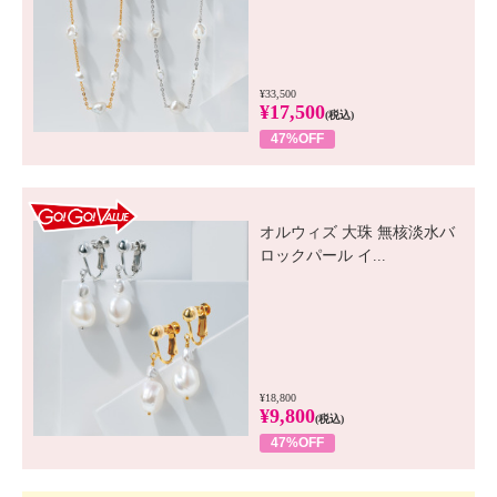
¥33,500
¥17,500
(税込)
47%OFF
GO! GO! VALUE
オルウィズ 大珠 無核淡水バ
ロックパール イ...
¥18,800
¥9,800
(税込)
47%OFF