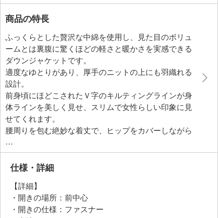
商品の特長
ふっくらとした贅沢な中綿を使用し、見た目のボリュ
ームとは裏腹に驚くほどの軽さと暖かさを実感できる
ダウンジャケットです。
適度なゆとりがあり、厚手のニットの上にも羽織れる
設計。
前身頃にほどこされたＶ字のキルティングラインが身
体ラインを美しく見せ、スリムで女性らしい印象に見
せてくれます。
腰周りを包む絶妙な着丈で、ヒップをカバーしながら
脚長効果も期待できそう。
フードのファーは取り外し可能で、シーンやスタイル
に合わせて印象を変えられるのも魅力。
仕様・詳細
裏地には当ブランドオリジナルのグラフィカルなプリ
【詳細】
ント生地を採用し、見えない部分にもこだわりまし
・開きの場所：前中心
た。
・開きの仕様：ファスナー