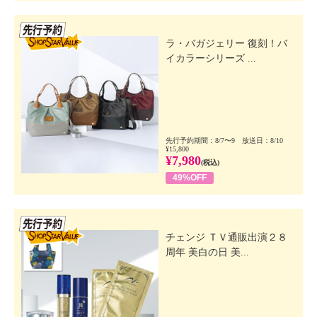
先行SSV
ラ・バガジェリー 復刻！バ
イカラーシリーズ ...
先行予約期間：8/7〜9 放送日：8/10
¥15,800
¥7,980
(税込)
49%OFF
先行SSV
チェンジ ＴＶ通販出演２８
周年 美白の日 美...