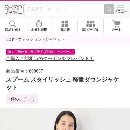
SHOP CHANNEL 
メニュー
商品を探す
本日お買得
番組表
SCピープル
カート
TOP
ファッション
ジャケット
届いて当たる！サプライズBOXキャンペーン
ク
ご購入金額相当のクーポンをプレゼント！
ク
商品番号：808637
スプーム スタイリッシュ 軽量ダウンジャケ
ット
1件のクチコミ