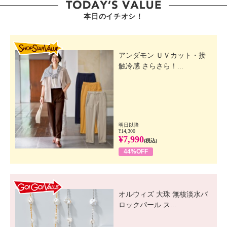
本日のイチオシ！
SHOP STAR VALUE
アンダモン ＵＶカット・接
触冷感 さらさら！...
明日以降
¥14,300
¥7,990
(税込)
44%OFF
GO! GO! VALUE
オルウィズ 大珠 無核淡水バ
ロックパール ス...