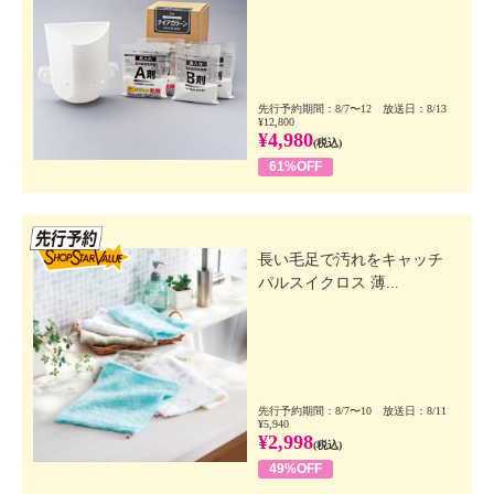
先行予約期間：8/7〜12 放送日：8/13
¥12,800
¥4,980
(税込)
61%OFF
先行SSV
長い毛足で汚れをキャッチ
パルスイクロス 薄...
先行予約期間：8/7〜10 放送日：8/11
¥5,940
¥2,998
(税込)
49%OFF