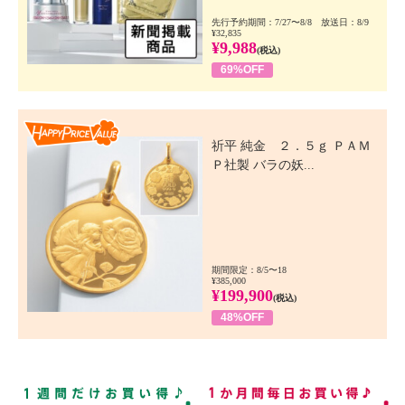
先行予約期間：7/27〜8/8 放送日：8/9
¥32,835
¥9,988
(税込)
69%OFF
Happy Price Value
祈平 純金 ２．５ｇ ＰＡＭ
Ｐ社製 バラの妖...
期間限定：8/5〜18
¥385,000
¥199,900
(税込)
48%OFF