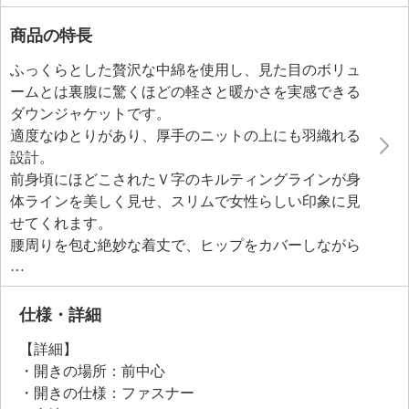
商品の特長
ふっくらとした贅沢な中綿を使用し、見た目のボリュ
ームとは裏腹に驚くほどの軽さと暖かさを実感できる
ダウンジャケットです。
適度なゆとりがあり、厚手のニットの上にも羽織れる
設計。
前身頃にほどこされたＶ字のキルティングラインが身
体ラインを美しく見せ、スリムで女性らしい印象に見
せてくれます。
腰周りを包む絶妙な着丈で、ヒップをカバーしながら
脚長効果も期待できそう。
フードのファーは取り外し可能で、シーンやスタイル
に合わせて印象を変えられるのも魅力。
仕様・詳細
裏地には当ブランドオリジナルのグラフィカルなプリ
【詳細】
ント生地を採用し、見えない部分にもこだわりまし
・開きの場所：前中心
た。
・開きの仕様：ファスナー