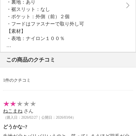
・裏地：あり
・裾スリット：なし
・ポケット：外側（前）２個
・フードはファスナーで取り外し可
【素材】
・表地：ナイロン１００％
・裏地：ポリエステル１００％
・ファー部分ポリエステル１００％
この商品のクチコミ
・中わたダウン８０％、フェザー２０％
【メンテナンス（絵表示ラベル）】
・洗濯機・手洗い：不可
1件のクチコミ
・漂白処理：塩素系・酸素系漂白不可
・タンブル乾燥：不可
・アイロン仕上げ：不可
・ドライクリーニング：石油系ドライクリーニング可
ねこまね
さん
・ウエットクリーニング：不可
（購入日：2026/02/27｜公開日：2026/03/04）
【メンテナンス（ケアラベル）】
・長時間照射による変退色注意
どうかな~?
・水や汗などによる色落ち、色移り注意