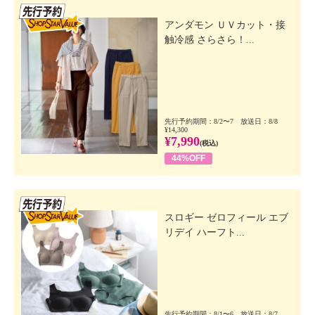
先行SSV
アンダモン ＵＶカット・接
触冷感 さらさら！...
先行予約期間：8/2〜7 放送日：8/8
¥14,300
¥7,990
(税込)
44%OFF
先行SSV
スロギー ゼロフィール エブ
リデイ ハーフト...
先行予約期間：8/1〜6 放送日：8/7