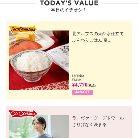
本日のイチオシ！
SHOP STAR VALUE
北アルプスの天然水仕立て
ふんわりごはん 富...
明日以降
¥8,640
¥4,770
(税込)
44%OFF
GO! GO! VALUE
ラ ヴァーグ デトワール
さりげなく決まる ...