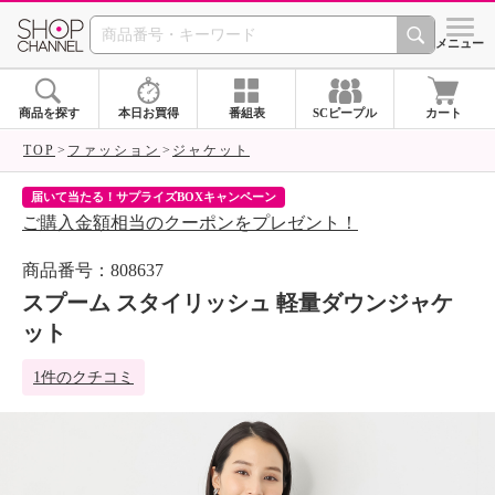
SHOP CHANNEL 
メニュー
商品を探す
本日お買得
番組表
SCピープル
カート
TOP
ファッション
ジャケット
届いて当たる！サプライズBOXキャンペーン
ク
ご購入金額相当のクーポンをプレゼント！
ク
商品番号：808637
スプーム スタイリッシュ 軽量ダウンジャケ
ット
1件のクチコミ