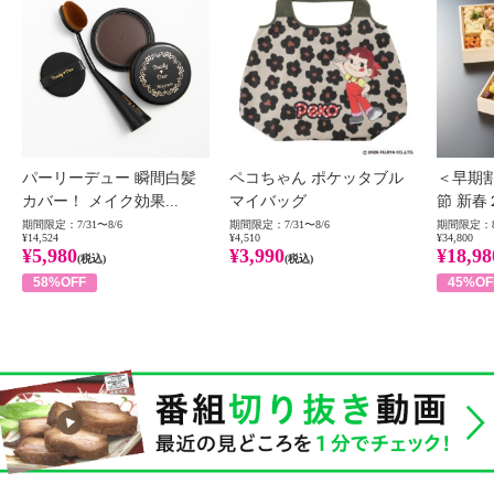
パーリーデュー 瞬間白髪
ペコちゃん ポケッタブル
＜早期
カバー！ メイク効果...
マイバッグ
節 新春
期間限定：7/31〜8/6
期間限定：7/31〜8/6
期間限定：8
¥14,524
¥4,510
¥34,800
¥5,980
¥3,990
¥18,98
(税込)
(税込)
58%OFF
45%OF