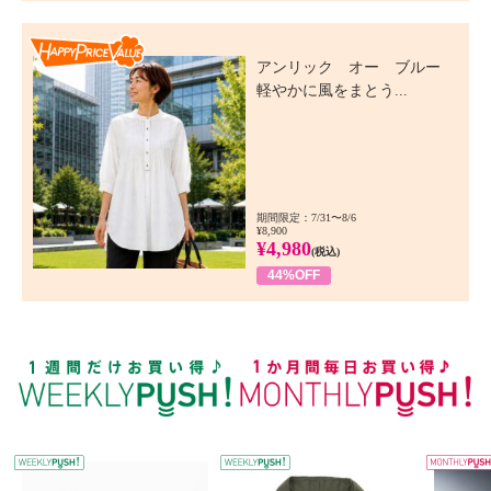
Happy Price Value
アンリック オー ブルー
軽やかに風をまとう...
期間限定：7/31〜8/6
¥8,900
¥4,980
(税込)
44%OFF
WEEKLY PUSH
W