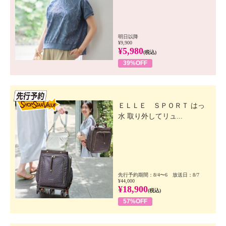
明日以降
¥9,900
¥5,980
(税込)
39%OFF
先行SSV
ＥＬＬＥ ＳＰＯＲＴ はっ
水 取り外してリュ...
先行予約期間：8/4〜6 放送日：8/7
¥44,000
¥18,900
(税込)
57%OFF