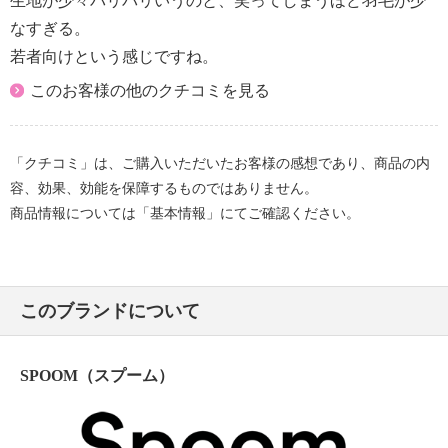
生地が少々パリパリいうのと、笑ってしまうほど羽毛が少
・摩擦による色落ち、色移り注意
なすぎる。
・過度な力をかけない
若者向けという感じですね。
【個体差あり】
・個体差あり
このお客様の他のクチコミを見る
【原産国（地）】
・中国製
「クチコミ」は、ご購入いただいたお客様の感想であり、商品の内
容、効果、効能を保障するものではありません。
商品情報については「基本情報」にてご確認ください。
このブランドについて
SPOOM（スプーム）