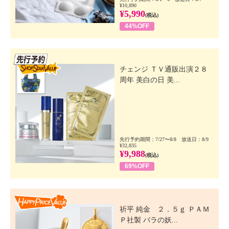
¥10,890
¥5,990
(税込)
44%OFF
先行SSV
チェンジ ＴＶ通販出演２８
周年 美白の日 美...
先行予約期間：7/27〜8/8 放送日：8/9
¥32,835
¥9,988
(税込)
69%OFF
Happy Price Value
祈平 純金 ２．５ｇ ＰＡＭ
Ｐ社製 バラの妖...