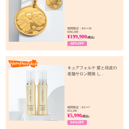
期間限定：8/5〜18
¥385,000
¥199,900
(税込)
48%OFF
Happy Price Value
キュアフォルテ 髪と頭皮の
老舗サロン開発 し...
期間限定：8/1〜7
¥13,200
¥5,990
(税込)
54%OFF