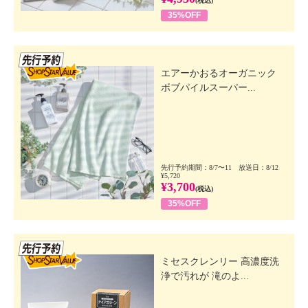
(税込)
35%OFF
先行SSV
エアーかおるオーガニック
ボブパイルスーパー...
先行予約期間：8/7〜11 放送日：8/12
¥5,720
¥3,700
(税込)
35%OFF
先行SSV
ミセスクレンリー 高濃度洗
浄で汚れが 滝のよ...