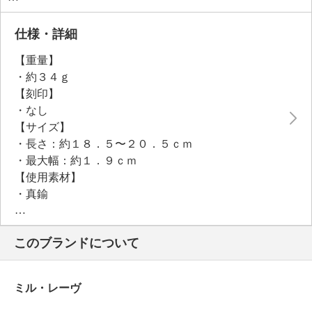
ても負担を感じにくいのもポイント。上品でフェミニ
ンながら、どこかモードな印象もある大人のための一
仕様・詳細
本です。
【重量】
・約３４ｇ
【刻印】
・なし
【サイズ】
・長さ：約１８．５〜２０．５ｃｍ
・最大幅：約１．９ｃｍ
【使用素材】
・真鍮
【メッキ素材】
・材質：ゴールドトーンコート（共通）
このブランドについて
【その他】
・個体差あり
【原産国（地）】
ミル・レーヴ
・ベトナム製