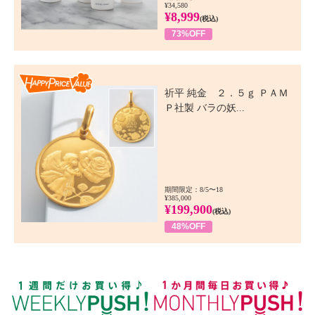
¥34,580
¥8,999
(税込)
73%OFF
Happy Price Value
祈平 純金 ２．５ｇ ＰＡＭ
Ｐ社製 バラの妖...
期間限定：8/5〜18
¥385,000
¥199,900
(税込)
48%OFF