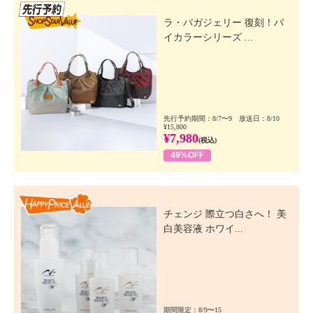
先行SSV
ラ・バガジェリー 復刻！バ
イカラーシリーズ ...
先行予約期間：8/7〜9 放送日：8/10
¥15,800
¥7,980
(税込)
49%OFF
Happy Price Value
チェンジ 際立つ白さへ！ 美
白美容液 ホワイ...
期間限定：8/9〜15