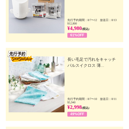
先行予約期間：8/7〜12 放送日：8/13
¥12,800
¥4,980
(税込)
61%OFF
先行SSV
長い毛足で汚れをキャッチ
パルスイクロス 薄...
先行予約期間：8/7〜10 放送日：8/11
¥5,940
¥2,998
(税込)
49%OFF