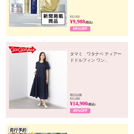
¥32,835
¥9,988
(税込)
69%OFF
GO! GO! VALUE
タマミ ワタナベ ティアー
ドドルフィン ワン...
明日以降
¥25,080
¥14,900
(税込)
40%OFF
先行SSV