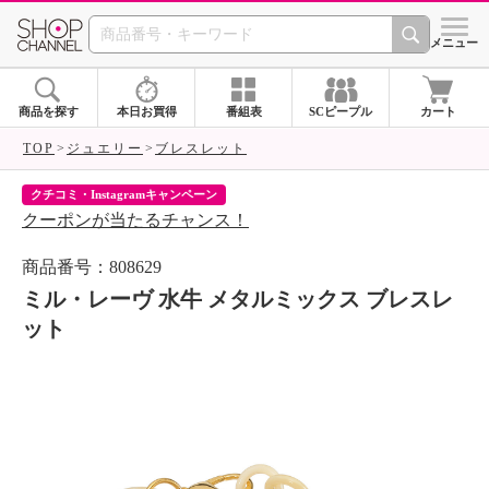
SHOP CHANNEL 
メニュー
商品を探す
本日お買得
番組表
SCピープル
カート
TOP
ジュエリー
ブレスレット
クチコミ・Instagramキャンペーン
ネ
クーポンが当たるチャンス！
ネ
商品番号：808629
ミル・レーヴ 水牛 メタルミックス ブレスレ
ット