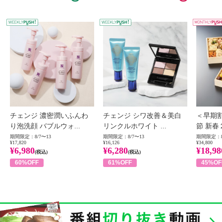
WEEKLY PUSH
W
チェンジ 濃密潤いふんわ
チェンジ シワ改善＆美白
＜早期
り泡洗顔 バブルウォ...
リンクルホワイト ...
節 新春
期間限定：8/7〜13
期間限定：8/7〜13
期間限定：8
¥17,820
¥16,126
¥34,800
¥6,980
¥6,280
¥18,98
(税込)
(税込)
60%OFF
61%OFF
45%OF