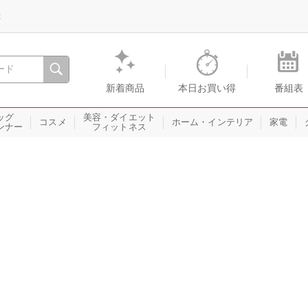
録
、瞬間を。通販・テレビショッピングのショップチャンネル
新着商品
本日お買い得
番組表
ッグ
美容・ダイエット
コスメ
ホーム・インテリア
家電
ンナー
フィットネス