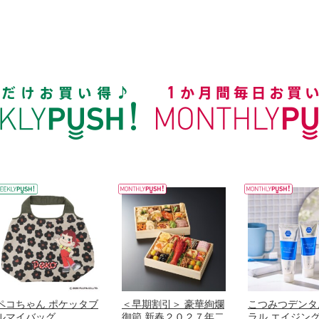
ペコちゃん ポケッタブ
＜早期割引＞ 豪華絢爛
こつみつデンタ
ルマイバッグ
御節 新春２０２７年二
ラル エイジン