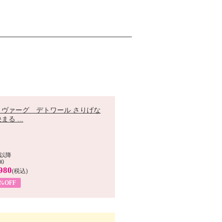
 ヴァーグ デトワール さりげな
まる ...
以降
00
980
(税込)
9%OFF