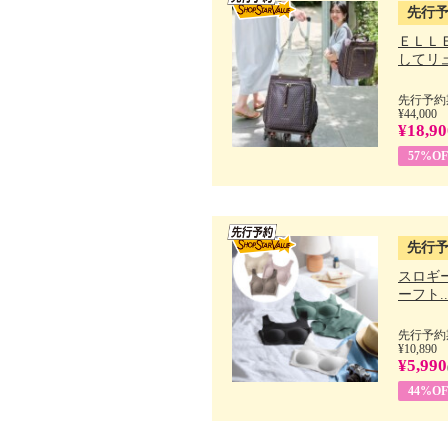
先行
ＥＬＬ
してリュ.
先行予約期
¥44,000
¥18,90
57%OF
先行
スロギー
ーフト..
先行予約期
¥10,890
¥5,990
44%OF