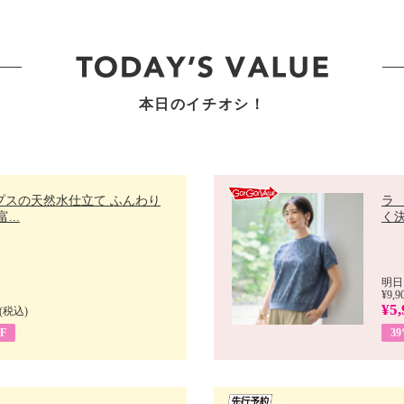
本日のイチオシ！
プスの天然水仕立て ふんわり
ラ
...
く決
明日
¥9,9
¥5,
(税込)
F
3