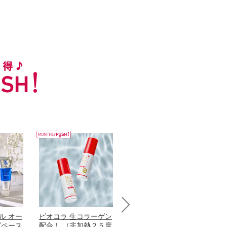
ル オー
ビオコラ 生コラーゲン
オリタリア社 エキスト
パ
Next
グペース
配合！ （非加熱２５度
ラバージン オリーブオ
髪