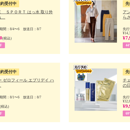
予約受付中
先
Ｅ ＳＰＯＲＴ はっ水 取り外
ア
..
らさ
間：8/4〜6 放送日：8/7
先行
¥14,
0
¥7,
(税込)
F
4
予約受付中
先
 ゼロフィール エブリデイ ハ
チ
.
の日 
間：8/1〜6 放送日：8/7
先行
¥32,
¥9,
(税込)
F
6