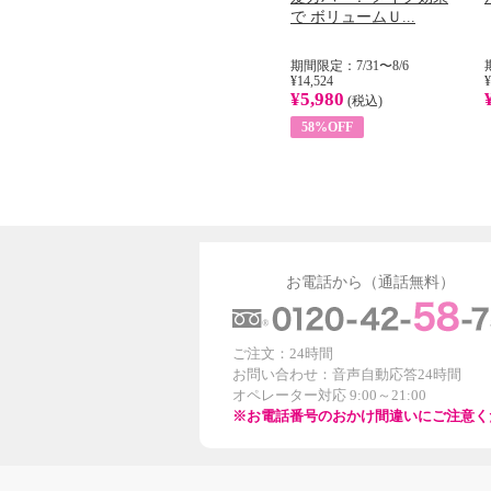
...
イル （ノンフィ...
で ボリュームＵ...
31
期間限定：8/1〜31
期間限定：7/31〜8/6
¥22,400
¥14,524
¥
¥8,200
¥5,980
)
(税込)
(税込)
63%OFF
58%OFF
お電話から（通話無料）
ご注文：24時間
お問い合わせ：音声自動応答24時間
オペレーター対応 9:00～21:00
※お電話番号のおかけ間違いにご注意く