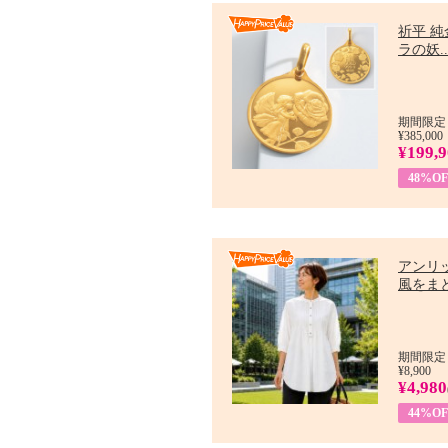
祈平 純
ラの妖..
期間限定：
¥385,000
¥199,
48%OF
アンリ
風をまと
期間限定：7
¥8,900
¥4,980
44%OF