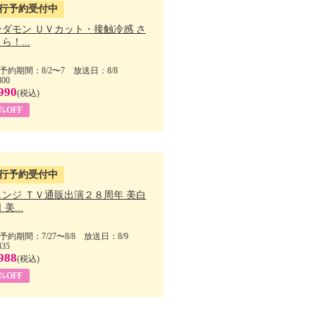
行予約受付中
ンダモン ＵＶカット・接触冷感 さ
ら！...
予約期間：8/2〜7 放送日：8/8
300
990
(税込)
4%OFF
行予約受付中
ェンジ ＴＶ通販出演２８周年 美白
美...
予約期間：7/27〜8/8 放送日：8/9
835
988
(税込)
9%OFF