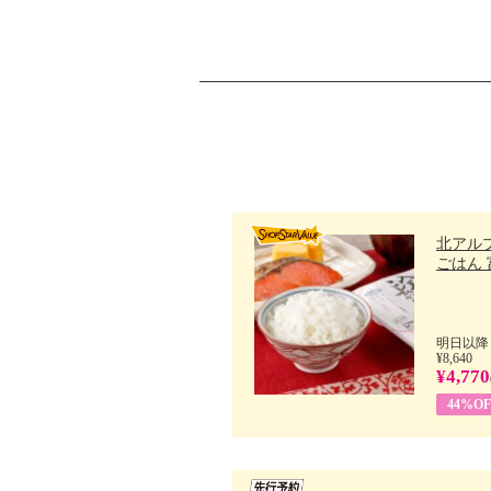
北アル
ごはん 富
明日以降
¥8,640
¥4,770
44%OF