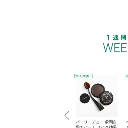
コラーゲン
オリタリア社 エキスト
パーリーデュー 瞬間白
Prev
加熱２５度
ラバージン オリーブオ
髪カバー！ メイク効果