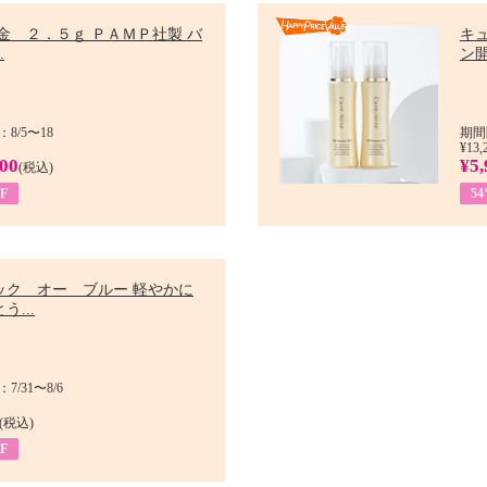
金 ２．５ｇ ＰＡＭＰ社製 バ
キ
.
ン開
8/5〜18
期間
¥13,
900
¥5,
(税込)
F
5
ック オー ブルー 軽やかに
う...
/31〜8/6
(税込)
F