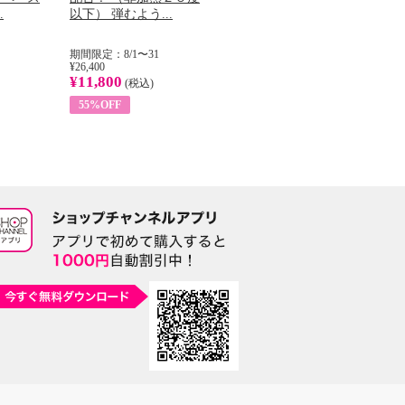
.
以下） 弾むよう...
イル （ノンフィ...
で
期間限定：8/1〜31
期間限定：8/1〜31
期間
¥26,400
¥22,400
¥14
¥11,800
¥8,200
¥5
(税込)
(税込)
55%OFF
63%OFF