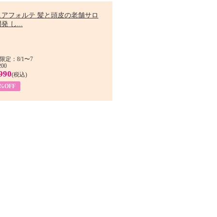
ュアフォルテ 髪と頭皮の老舗サロ
発 し...
限定：8/1〜7
200
990
(税込)
4%OFF