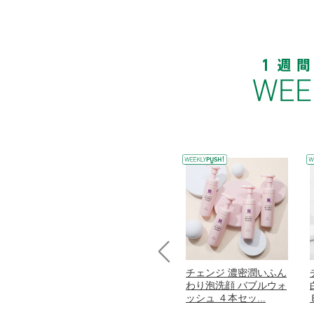
Prev
コラーゲン
オリタリア社 エキスト
チェンジ 濃密潤いふん
加熱２５度
ラバージン オリーブオ
わり泡洗顔 バブルウォ
...
イル （ノンフィ...
ッシュ ４本セッ...