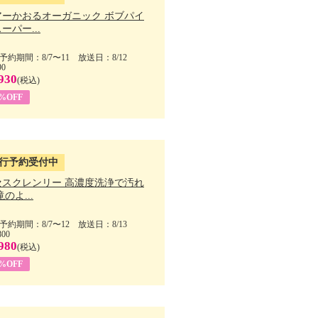
アーかおるオーガニック ボブパイ
ーパー...
予約期間：8/7〜11 放送日：8/12
90
930
(税込)
5%OFF
行予約受付中
セスクレンリー 高濃度洗浄で汚れ
滝のよ...
予約期間：8/7〜12 放送日：8/13
800
980
(税込)
1%OFF