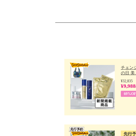
チェン
の日 美..
¥32,835
¥9,988
69%OF
先行