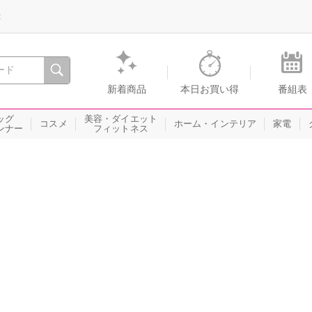
録
、瞬間を。通販・テレビショッピングのショップチャンネル
新着商品
本日お買い得
番組表
ッグ
美容・ダイエット
コスメ
ホーム・インテリア
家電
ンナー
フィットネス