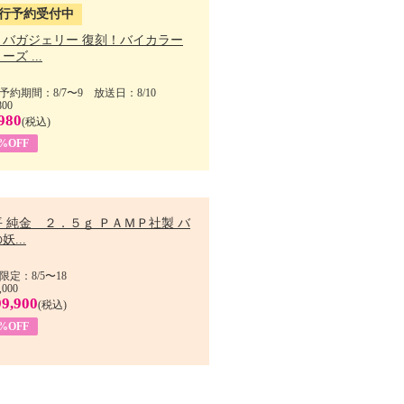
行予約受付中
・バガジェリー 復刻！バイカラー
ーズ ...
予約期間：8/7〜9 放送日：8/10
800
980
(税込)
9%OFF
 純金 ２．５ｇ ＰＡＭＰ社製 バ
妖...
限定：8/5〜18
,000
99,900
(税込)
8%OFF