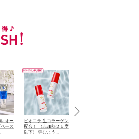
Next
ル オー
ビオコラ 生コラーゲン
オリタリア社 エキスト
チ
グペース
配合！ （非加熱２５度
ラバージン オリーブオ
わ
.
以下） 弾むよう...
イル （ノンフィ...
ッ