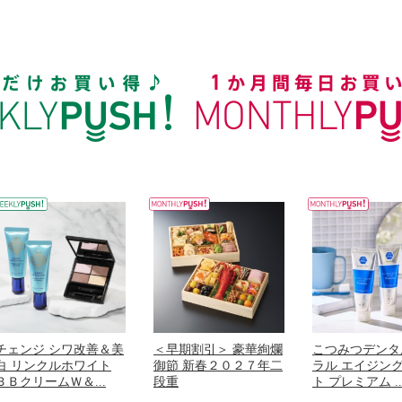
チェンジ シワ改善＆美
＜早期割引＞ 豪華絢爛
こつみつデンタ
白 リンクルホワイト
御節 新春２０２７年二
ラル エイジン
ＢＢクリームＷ＆...
段重
ト プレミアム ..