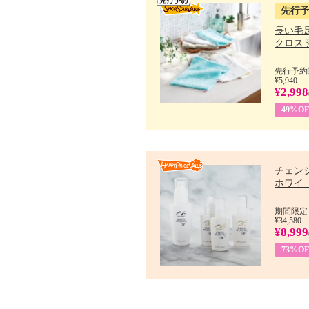
先行
長い毛
クロス 薄
先行予約期
¥5,940
¥2,998
49%OF
チェン
ホワイ..
期間限定：
¥34,580
¥8,999
73%OF