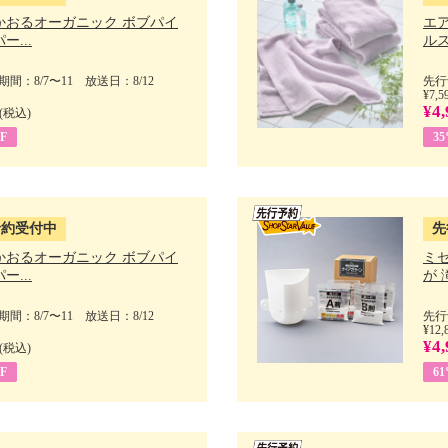
かおるオーガニック ボブパイ
エ
ー...
ルス
間：8/7〜11 放送日：8/12
先行
¥7,5
¥4,
(税込)
F
3
予約受付中
先
かおるオーガニック ボブパイ
ミ
ー...
が 
間：8/7〜11 放送日：8/12
先行
¥12,
¥4,
(税込)
F
6