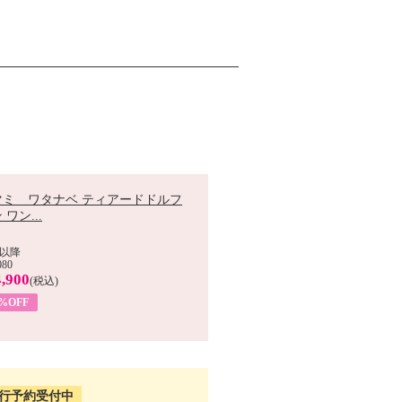
マミ ワタナベ ティアードドルフ
 ワン...
以降
080
,900
(税込)
0%OFF
行予約受付中