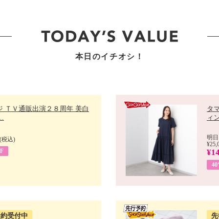
本日のイチオシ！
ジ ＴＶ通販出演２８周年 美白
タ
.
ィン
明日
(税込)
¥25,
F
¥14
4
予約受付中
先