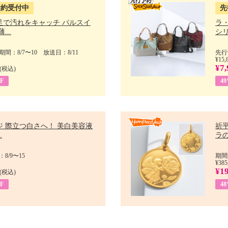
予約受付中
先
足で汚れをキャッチ パルスイ
ラ
...
シリ
間：8/7〜10 放送日：8/11
先行
¥15,
¥7,
(税込)
F
4
ジ 際立つ白さへ！ 美白美容液
祈平
.
ラの
8/9〜15
期間
¥385
¥1
(税込)
F
4