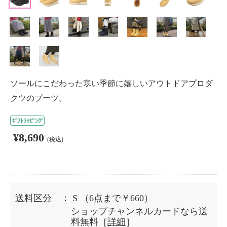
ソールにこだわった寒い季節に嬉しいアウトドアプロダ
クツのブーツ。
¥8,690
(税込)
送料区分
： S
（6点まで￥660）
ショップチャンネルカードなら送
料無料［
詳細
］