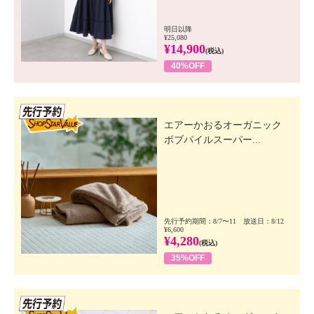
明日以降
¥25,080
¥14,900
(税込)
40%OFF
先行SSV
エアーかおるオーガニック
ボブパイルスーパー...
先行予約期間：8/7〜11 放送日：8/12
¥6,600
¥4,280
(税込)
35%OFF
先行SSV