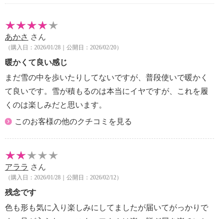
【重さ】
・片足約４３０ｇ（サイズにより多少差異あり）
【原産国（地）】
あかさ
さん
・ベトナム製
（購入日：2026/01/28｜公開日：2026/02/20）
暖かくて良い感じ
まだ雪の中を歩いたりしてないですが、普段使いで暖かく
て良いです。雪が積もるのは本当にイヤですが、これを履
くのは楽しみだと思います。
このお客様の他のクチコミを見る
アララ
さん
（購入日：2026/01/28｜公開日：2026/02/12）
残念です
色も形も気に入り楽しみにしてましたが届いてがっかりで