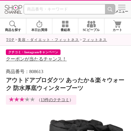
SHOP CHANNEL 
メニュー
商品を探す
本日お買得
番組表
SCピープル
カート
TOP
美容・ダイエット・フィットネス
フィットネス
クチコミ・Instagramキャンペーン
ネ
クーポンが当たるチャンス！
ネ
商品番号：808613
アウトドアプロダクツ あったか＆楽々ウォー
ク 防水厚底ウィンターブーツ
（
13件のクチコミ
）