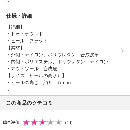
は全面ラバーで滑りにくい仕様です。
ソールの外側と内側のゴムの硬度を変えており、外側
は硬めにして安定させることを目的とし、内側は柔ら
仕様・詳細
かめにすることで地面を掴むことを考慮し設計。
【詳細】
インソールはカップインソールで取り外して洗うこと
・トゥ：ラウンド
もできます。
・ヒール：フラット
ユニセックスのサイズ展開が魅力です。
【素材】
・外側：ナイロン、ポリウレタン、合成皮革
・内側：ポリエステル、ポリウレタン、ナイロン
・アウトソール：合成底
【サイズ（ヒールの高さ）】
・ヒールの高さ：約５．５ｃｍ
【サイズ（履き口、ブーツ丈、ふくらはぎ内周）】
※サイズにより多少の差異あり
この商品のクチコミ
・履き口（内周）：約３１ｃｍ
・ブーツ丈：約２２．５ｃｍ
【サイズ（ワイズ）】
総合評価
（13）
・３Ｅ