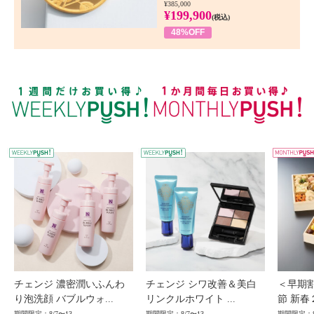
¥385,000
¥199,900
(税込)
48%OFF
WEEKLY PUSH
W
チェンジ 濃密潤いふんわ
チェンジ シワ改善＆美白
＜早期
り泡洗顔 バブルウォ...
リンクルホワイト ...
節 新春
期間限定：8/7〜13
期間限定：8/7〜13
期間限定：8