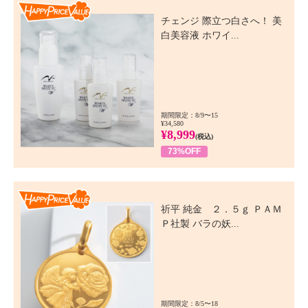
Happy Price Value
チェンジ 際立つ白さへ！ 美
白美容液 ホワイ...
期間限定：8/9〜15
¥34,580
¥8,999
(税込)
73%OFF
Happy Price Value
祈平 純金 ２．５ｇ ＰＡＭ
Ｐ社製 バラの妖...
期間限定：8/5〜18