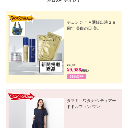
本日のイチオシ！
SHOP STAR VALUE
チェンジ ＴＶ通販出演２８
周年 美白の日 美...
¥32,835
¥9,988
(税込)
69%OFF
GO! GO! VALUE
タマミ ワタナベ ティアー
ドドルフィン ワン...