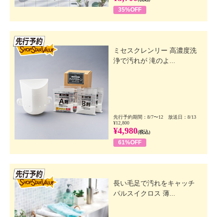
35%OFF
先行SSV
ミセスクレンリー 高濃度洗
浄で汚れが 滝のよ...
先行予約期間：8/7〜12 放送日：8/13
¥12,800
¥4,980
(税込)
61%OFF
先行SSV
長い毛足で汚れをキャッチ
パルスイクロス 薄...