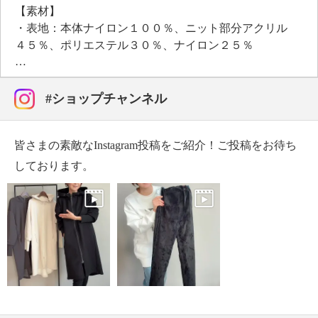
【素材】
・表地：本体ナイロン１００％、ニット部分アクリル
４５％、ポリエステル３０％、ナイロン２５％
・裏地：ナイロン１００％
・詰物ポリエステル１００％
【メンテナンス（絵表示ラベル）】
#ショップチャンネル
・洗濯機・手洗い：不可
・漂白処理：塩素系・酸素系漂白不可
皆さまの素敵なInstagram投稿をご紹介！ご投稿をお待ち
・タンブル乾燥：不可
・アイロン仕上げ：不可
しております。
・ドライクリーニング：石油系ドライクリーニング可
・ウエットクリーニング：不可
【メンテナンス（ケアラベル）】
・長時間照射による変退色注意
・単品洗い
・水や汗などによる色落ち、色移り注意
・摩擦による色落ち、色移り注意
・毛玉が生じるおそれあり
・過度な力をかけない