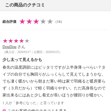
この商品のクチコミ
・ネット使用
【原産国（地）】
・中国製
総合評価
（14）
DouDou
さん
（購入日：2026/03/17｜公開日：2026/03/25）
少し太って見えるかも
春先の温度調節にはピッタリですが上半身薄っぺらい？タ
イプの自分でも胸回りがふっくらして見えてしまうかな。
でも凄く暖かいから朝まだ寒い時は家で羽織ると暖房要ら
ず（３月だから）で軽く羽織りやすい。ただ高身長なので
家出来るにはあと少し着丈が長いほうが腰回りが暖かい。
1 人が「参考になった」と言っています
このお客様の他のクチコミを見る