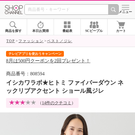
SHOP CHANNEL 
メニュー
商品を探す
本日お買得
番組表
SCピープル
カート
TOP
ファッション
ベスト／ジレ
テレビアプリを使おうキャンペーン
届
8月は500円クーポンを2回プレゼント！
ご
商品番号：808594
イシカワラボ★ヒトミ ファイバーダウン ネ
ックリブアクセント ショール風ジレ
（
14件のクチコミ
）