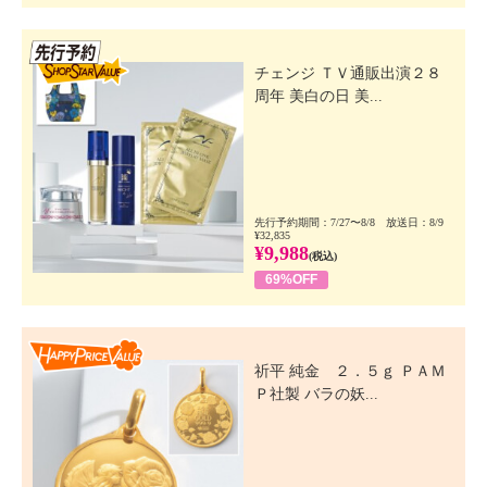
先行SSV
チェンジ ＴＶ通販出演２８
周年 美白の日 美...
先行予約期間：7/27〜8/8 放送日：8/9
¥32,835
¥9,988
(税込)
69%OFF
Happy Price Value
祈平 純金 ２．５ｇ ＰＡＭ
Ｐ社製 バラの妖...