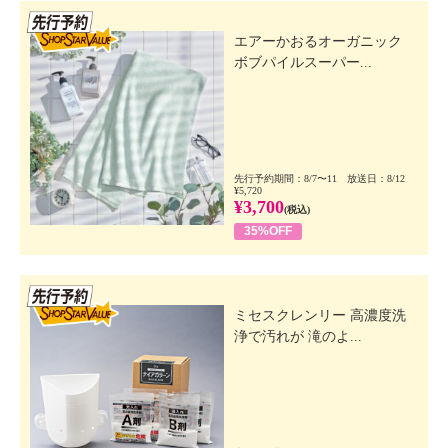
先行SSV
エアーかおるオーガニック
ボブパイルスーパー...
先行予約期間：8/7〜11 放送日：8/12
¥5,720
¥3,700
(税込)
35%OFF
先行SSV
ミセスクレンリー 高濃度洗
浄で汚れが 滝のよ...