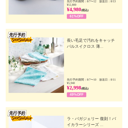
先行予約期間：8/7〜12 放送日：8/13
¥12,800
¥4,980
(税込)
61%OFF
先行SSV
長い毛足で汚れをキャッチ
パルスイクロス 薄...
先行予約期間：8/7〜10 放送日：8/11
¥5,940
¥2,998
(税込)
49%OFF
先行SSV
ラ・バガジェリー 復刻！バ
イカラーシリーズ ...