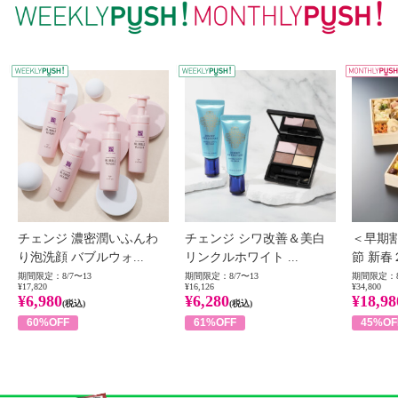
WEEKLY PUSH
W
チェンジ 濃密潤いふんわ
チェンジ シワ改善＆美白
＜早期
り泡洗顔 バブルウォ...
リンクルホワイト ...
節 新春
期間限定：8/7〜13
期間限定：8/7〜13
期間限定：8
¥17,820
¥16,126
¥34,800
¥6,980
¥6,280
¥18,98
(税込)
(税込)
60%OFF
61%OFF
45%OF