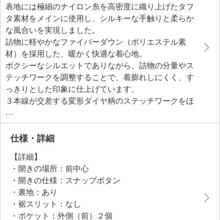
表地には極細のナイロン糸を高密度に織り上げたタフ
タ素材をメインに使用し、シルキーな手触りと柔らか
な風合いを実現しました。
詰物に軽やかなファイバーダウン（ポリエステル素
材）を採用した、暖かく快適な着心地。
ボクシーなシルエットでありながら、詰物の分量やス
テッチワークを調整することで、着膨れしにくく、す
っきりとした印象に仕上げています。
３本線が交差する変形ダイヤ柄のステッチワークをほ
どこした、手の込んだデザイン。
ワイドリブで仕立てた襟は、肌当たりに配慮した素材
選びでチクチク感を抑えました。
仕様・詳細
しっかりと立ち上がるデザインで、首元を暖かく包み
【詳細】
込みます。
・開きの場所：前中心
フレンチスリーブが肩周りのラインを美しく見せつ
・開きの仕様：スナップボタン
つ、動きやすさをプラス。
・裏地：あり
・裾スリット：なし
・ポケット：外側（前）２個