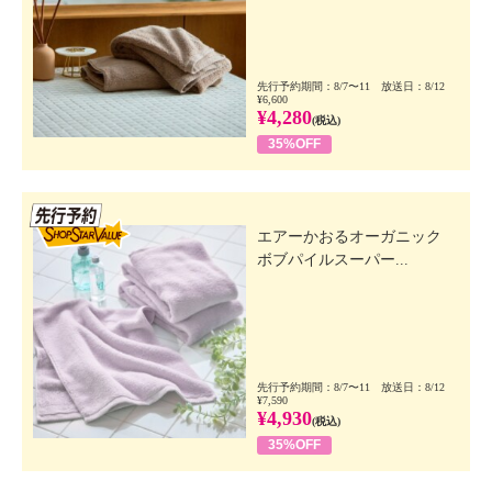
先行予約期間：8/7〜11 放送日：8/12
¥6,600
¥4,280
(税込)
35%OFF
先行SSV
エアーかおるオーガニック
ボブパイルスーパー...
先行予約期間：8/7〜11 放送日：8/12
¥7,590
¥4,930
(税込)
35%OFF