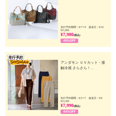
先行予約期間：8/7〜9 放送日：8/10
¥15,800
¥7,980
(税込)
49%OFF
先行SSV
アンダモン ＵＶカット・接
触冷感 さらさら！...
先行予約期間：8/2〜7 放送日：8/8
¥14,300
¥7,990
(税込)
44%OFF