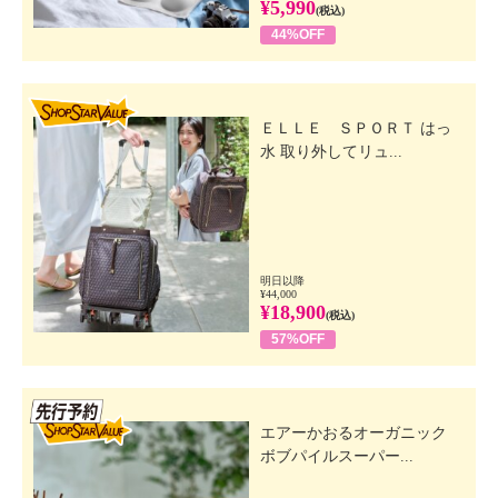
¥5,990
(税込)
44%OFF
SHOP STAR VALUE
ＥＬＬＥ ＳＰＯＲＴ はっ
水 取り外してリュ...
明日以降
¥44,000
¥18,900
(税込)
57%OFF
先行SSV
エアーかおるオーガニック
ボブパイルスーパー...