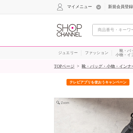
マイメニュー
新規会員登録
心おどる、瞬
靴・バ
ジュエリー
ファッション
小物・イ
SALE
>
TOPページ
靴・バッグ・小物・インナ
ック！
テレビアプリを使おうキャンペーン
Zoom