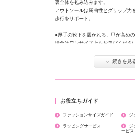
裏全体を包み込みます。
アウトソールは屈曲性とグリップ力
歩行をサポート。
●厚手の靴下を履かれる、甲が高め
場合はワンサイズ上をお選びくださ
【詳細】
続きを見
・トゥ：ラウンド
・ヒール：フラット
【素材】
・外側：合成皮革、ポリエステル
・内側：ポリエステル
お役立ちガイド
・アウトソール：ＴＰＲ
ファッションサイズガイド
ジ
【サイズ（ワイズ）】
・３Ｅ
ラッピングサービス
ジ
ービス
【サイズ（その他）】