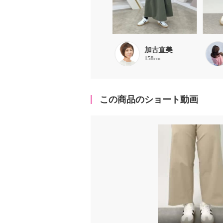
なかむ
加古直美
165cm
158cm
この商品のショート動画