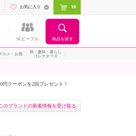
¥0
お気に入り
商品を探す
SCピープル
旅・趣味・暮らし
グルメ・お酒
コレクターズ
00円クーポンを2回プレゼント！
届いて当たる！サプライズ
このブランドの新着情報を受け取る