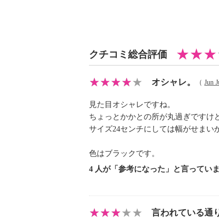
・ヒールの高さ：約３ｃｍ
・前底厚み：約１．５ｃｍ
・前側着地点厚み：約２ｃｍ
・高低差：約１ｃｍ
クチコミ総合評価
【重さ】
・片足約２４４ｇ（サイズにより多
オシャレ。
（
Jun 
【原産国（地）】
・中国製
見た目オシャレですね。
ちょっとかかとの所が丸過ぎですけ
サイズ24センチにしては幅がせまい
色はブラックです。
4 人が「参考になった」と言ってい
言われている通