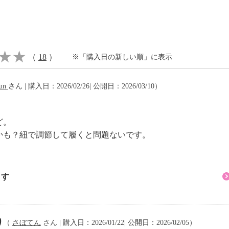
（
18
）
※「購入日の新しい順」に表示
少の差異あり）
Jun
さん | 購入日：2026/02/26| 公開日：2026/03/10）
ど。
かも？紐で調節して履くと問題ないです。
ます
り
（
さぼてん
さん | 購入日：2026/01/22| 公開日：2026/02/05）