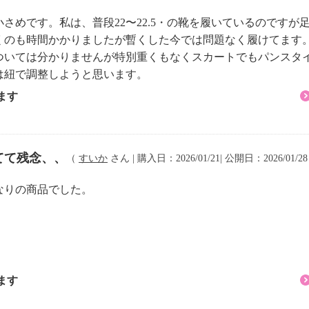
さめです。私は、普段22〜22.5・の靴を履いているのですが
くのも時間かかりましたが暫くした今では問題なく履けてます
ついては分かりませんが特別重くもなくスカートでもパンスタ
は紐で調整しようと思います。
ます
てて残念、、
（
すいか
さん | 購入日：2026/01/21| 公開日：2026/01/2
なりの商品でした。
ます