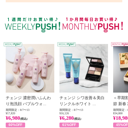
WEEKLY PUSH
W
チェンジ 濃密潤いふんわ
チェンジ シワ改善＆美白
＜早期
り泡洗顔 バブルウォ...
リンクルホワイト ...
節 新春
期間限定：8/7〜13
期間限定：8/7〜13
期間限定：8
¥17,820
¥16,126
¥34,800
¥6,980
¥6,280
¥18,98
(税込)
(税込)
60%OFF
61%OFF
45%OF