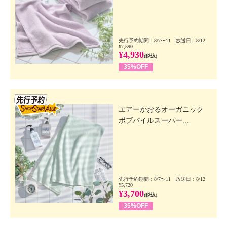
先行予約期間：8/7〜11 放送日：8/12
¥7,590
¥4,930
(税込)
35%OFF
先行SSV
エアーかおるオーガニック
ボブパイルスーパー...
先行予約期間：8/7〜11 放送日：8/12
¥5,720
¥3,700
(税込)
35%OFF