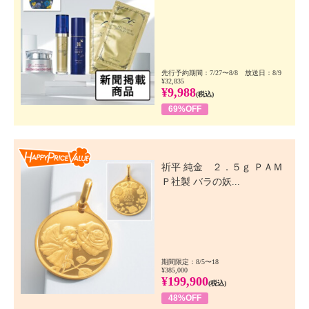
先行予約期間：7/27〜8/8 放送日：8/9
¥32,835
¥9,988
(税込)
69%OFF
Happy Price Value
祈平 純金 ２．５ｇ ＰＡＭ
Ｐ社製 バラの妖...
期間限定：8/5〜18
¥385,000
¥199,900
(税込)
48%OFF