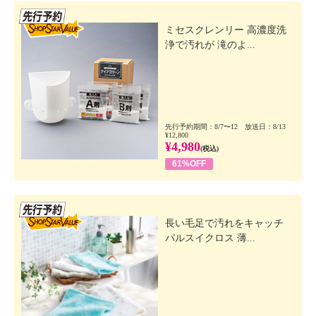
先行SSV
ミセスクレンリー 高濃度洗
浄で汚れが 滝のよ...
先行予約期間：8/7〜12 放送日：8/13
¥12,800
¥4,980
(税込)
61%OFF
先行SSV
長い毛足で汚れをキャッチ
パルスイクロス 薄...