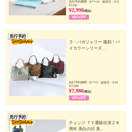
先行予約期間：8/7〜10 放送日：8/11
¥5,940
¥2,998
(税込)
49%OFF
先行SSV
ラ・バガジェリー 復刻！バ
イカラーシリーズ ...
先行予約期間：8/7〜9 放送日：8/10
¥15,800
¥7,980
(税込)
49%OFF
先行SSV
チェンジ ＴＶ通販出演２８
周年 美白の日 美...