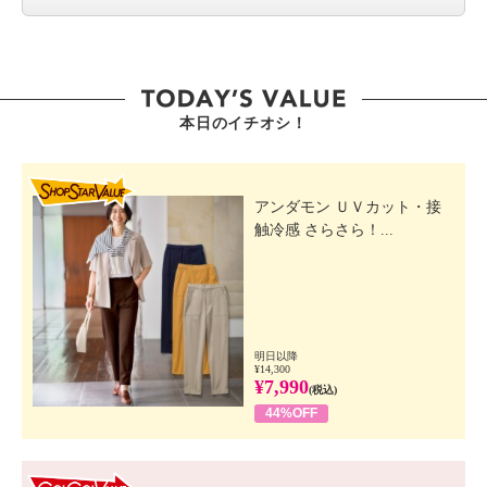
本日のイチオシ！
SHOP STAR VALUE
アンダモン ＵＶカット・接
触冷感 さらさら！...
明日以降
¥14,300
¥7,990
(税込)
44%OFF
GO! GO! VALUE