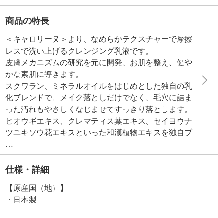
商品の特長
＜キャロリーヌ＞より、なめらかテクスチャーで摩擦
レスで洗い上げるクレンジング乳液です。
皮膚メカニズムの研究を元に開発、お肌を整え、健や
かな素肌に導きます。
スクワラン、ミネラルオイルをはじめとした独自の乳
化ブレンドで、メイク落としだけでなく、毛穴に詰ま
った汚れもやさしくなじませてすっきり落とします。
ヒオウギエキス、クレマティス葉エキス、セイヨウナ
ツユキソウ花エキスといった和漢植物エキスを独自ブ
レンドし、洗いながらお肌を引き締め、ハリ、潤いを
与え、キメを整え、なめらか美肌に導きます。
香りの成分として天然アロマのラベンダー油とローマ
仕様・詳細
カミツレ油を配合、ラグジュアリーで心地よいリラッ
【原産国（地）】
クス感のある香りです。
・日本製
＜配合／無配合表示＞
合成香料不使用、タール系色素不使用