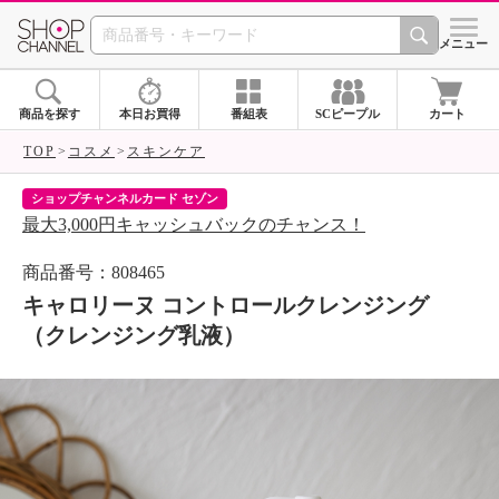
SHOP CHANNEL 
メニュー
商品を探す
本日お買得
番組表
SCピープル
カート
TOP
コスメ
スキンケア
ショップチャンネルカード セゾン
テ
最大3,000円キャッシュバックのチャンス！
8
商品番号：808465
キャロリーヌ コントロールクレンジング
（クレンジング乳液）