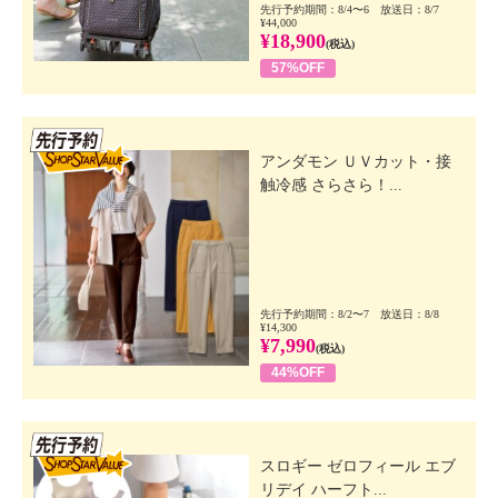
先行予約期間：8/4〜6 放送日：8/7
¥44,000
¥18,900
(税込)
57%OFF
先行SSV
アンダモン ＵＶカット・接
触冷感 さらさら！...
先行予約期間：8/2〜7 放送日：8/8
¥14,300
¥7,990
(税込)
44%OFF
先行SSV
スロギー ゼロフィール エブ
リデイ ハーフト...