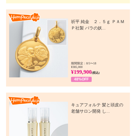
Happy Price Value
祈平 純金 ２．５ｇ ＰＡＭ
Ｐ社製 バラの妖...
期間限定：8/5〜18
¥385,000
¥199,900
(税込)
48%OFF
Happy Price Value
キュアフォルテ 髪と頭皮の
老舗サロン開発 し...