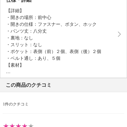
【詳細】
・開きの場所：前中心
・開きの仕様：ファスナー、ボタン、ホック
・パンツ丈：八分丈
・裏地：なし
・スリット：なし
・ポケット：表側（前）２個、表側（後）２個
・ベルト通し：あり、５個
【素材】
・ポリエステル６５％、アクリル３５％
【メンテナンス（絵表示ラベル）】
この商品のクチコミ
・手洗い：可
・漂白処理：塩素系・酸素系漂白不可
・タンブル乾燥：不可
1件のクチコミ
・自然乾燥：日陰の吊り干し
・アイロン仕上げ：可（低温）
・ドライクリーニング：石油系ドライクリーニング可
・ウエットクリーニング：可