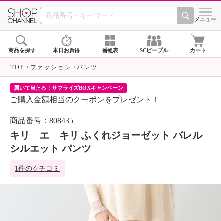
SHOP CHANNEL 
メニュー
商品を探す
本日お買得
番組表
SCピープル
カート
TOP
ファッション
パンツ
届いて当たる！サプライズBOXキャンペーン
ク
ご購入金額相当のクーポンをプレゼント！
ク
商品番号：808435
キリ エ キリ ふくれジョーゼット バレル
シルエット パンツ
1件のクチコミ