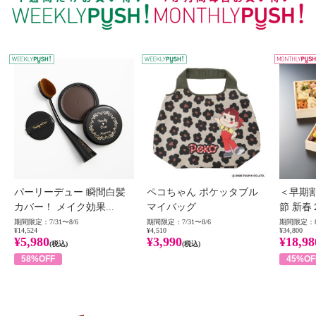
WEEKLY PUSH
W
パーリーデュー 瞬間白髪
ペコちゃん ポケッタブル
＜早期
カバー！ メイク効果...
マイバッグ
節 新春
期間限定：7/31〜8/6
期間限定：7/31〜8/6
期間限定：8
¥14,524
¥4,510
¥34,800
¥5,980
¥3,990
¥18,98
(税込)
(税込)
58%OFF
45%OF