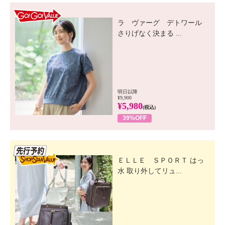
GO! GO! VALUE
ラ ヴァーグ デトワール
さりげなく決まる ...
明日以降
¥9,900
¥5,980
(税込)
39%OFF
先行SSV
ＥＬＬＥ ＳＰＯＲＴ はっ
水 取り外してリュ...