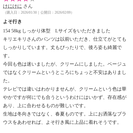
けにけに
さん
【メンテナンス（ケアラベル）】
（購入日：2026/01/30｜公開日：2026/02/09）
・長時間照射による変退色注意
【原産国（地）】
よそ行き
・中国製
154 58kg しっかり体型 Lサイズをいただきました
キリエキリさんのパンツは以前いただき、仕立てがとても
しっかりしています。丈もぴったりで、後ろ姿も綺麗で
す。
今回も色は迷いましたが、クリームにしました。ベージュ
ではなくクリームというところにちょっと不安はありまし
た。
テレビでは違いはわかりませんが、クリームという色は華
やかですが何にでも合うというわけにはいかず、存在感が
あり、上に合わせるものが難しいです。
生地は冬向きではなく、春夏ものです。上にお洒落なブラ
ウスをあわせれば、よそ行き風に上品に着れそうです。