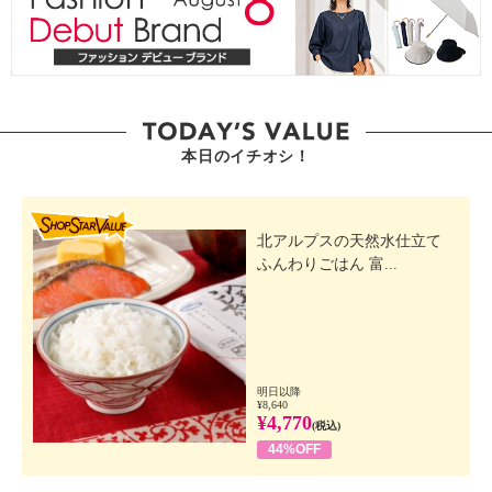
本日のイチオシ！
SHOP STAR VALUE
北アルプスの天然水仕立て
ふんわりごはん 富...
明日以降
¥8,640
¥4,770
(税込)
44%OFF