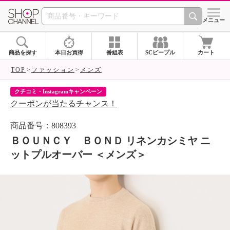
SHOP CHANNEL 
メニュー
商品を探す
本日お買得
番組表
SCピープル
カート
TOP
ファッション
メンズ
クチコミ・Instagramキャンペーン
ネ
クーポンが当たるチャンス！
ネ
商品番号：808393
ＢＯＵＮＣＹ ＢＯＮＤ リネンカシミヤ ニ
ットプルオーバー ＜メンズ＞