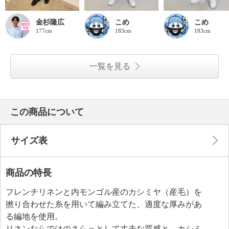
金杉隆広
こめ
こめ
177cm
183cm
183cm
一覧を見る
この商品について
サイズ表
商品の特長
フレンチリネンと内モンゴル産のカシミヤ（産毛）を
撚り合わせた糸を用いて編み立てた、適度な厚みがあ
る編地を使用。
リネンならではのさらっとして丈夫な質感と、カシミ