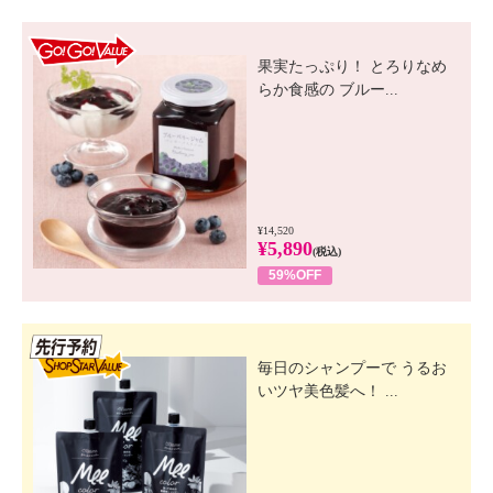
GO! GO! VALUE
果実たっぷり！ とろりなめ
らか食感の ブルー...
¥14,520
¥5,890
(税込)
59%OFF
先行SSV
毎日のシャンプーで うるお
いツヤ美色髪へ！ ...