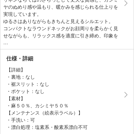
ヤのぬめり感や温もり、暖かみを感じられる仕上りを
実現しています。
ゆるさはありながらもきちんと見えるシルエット。
コンパクトなラウンドネックがお顔周りを柔らかく見
せながらも、リラックス感を適度に引き締め、印象を
整えてくれます。
肩線を落とし、ゆとりあるバストラインとショルダー
デザインで、モダンなシルエットを実現。
仕様・詳細
襟や袖口、裾は度詰めしたリブ編みを配し、着崩れし
【詳細】
にくいように工夫しました。
・裏地：なし
ヘムラインは、緩やかなカーブをつけることで、柔ら
・裾スリット：なし
かな雰囲気を演出。
・ポケット：なし
【素材】
・麻５０％、カシミヤ５０％
【メンテナンス（絵表示ラベル）】
・手洗い：可
・漂白処理：塩素系・酸素系漂白不可