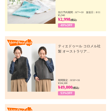
先行予約期間：8/7〜10 放送日：8/11
¥5,940
¥2,998
(税込)
49%OFF
Happy Price Value
ティエドゥール コロメル社
製 オーストラリア...
期間限定：8/10〜16
¥104,500
¥49,000
(税込)
53%OFF
Happy Price Value