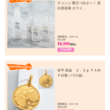
チェンジ 際立つ白さへ！ 美
白美容液 ホワイ...
期間限定：8/9〜15
¥34,580
¥8,999
(税込)
73%OFF
Happy Price Value
祈平 純金 ２．５ｇ ＰＡＭ
Ｐ社製 バラの妖...
期間限定：8/5〜18
¥385,000