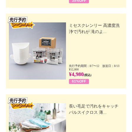
35%OFF
先行SSV
ミセスクレンリー 高濃度洗
浄で汚れが 滝のよ...
先行予約期間：8/7〜12 放送日：8/13
¥12,800
¥4,980
(税込)
61%OFF
先行SSV
長い毛足で汚れをキャッチ
パルスイクロス 薄...