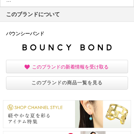
・タンブル乾燥：不可
・自然乾燥：日陰の平干し
このブランドについて
・アイロン仕上げ：可（中温）
・ドライクリーニング：石油系ドライクリーニング可
・ウエットクリーニング：可
バウンシーバンド
【メンテナンス（ケアラベル）】
・長時間照射による変退色注意
・単品洗い
・水や汗などによる色落ち、色移り注意
・摩擦による色落ち、色移り注意
このブランドの新着情報を受け取る
・素材の特性上、多少の縮みあり
・毛玉が生じるおそれあり
このブランドの商品一覧を見る
・過度な力をかけない
・ネット使用
・中性洗剤使用
【原産国（地）】
・中国製