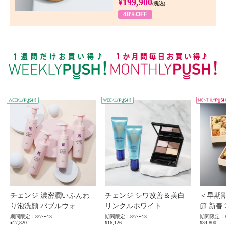
¥199,900
(税込)
48%OFF
WEEKLY PUSH
W
チェンジ 濃密潤いふんわ
チェンジ シワ改善＆美白
＜早期
り泡洗顔 バブルウォ...
リンクルホワイト ...
節 新春
期間限定：8/7〜13
期間限定：8/7〜13
期間限定：8
¥17,820
¥16,126
¥34,800